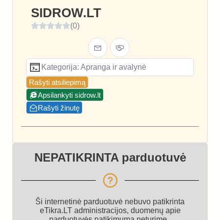
SIDROW.LT
(0)
Kategorija: Apranga ir avalynė
Rašyti atsiliepimą
Apsilankyti sidrow.lt
Rašyti žinutę
NEPATIKRINTA parduotuvė
Ši internetinė parduotuvė nebuvo patikrinta
eTikra.LT administracijos, duomenų apie
parduotuvės patikimumą neturime.