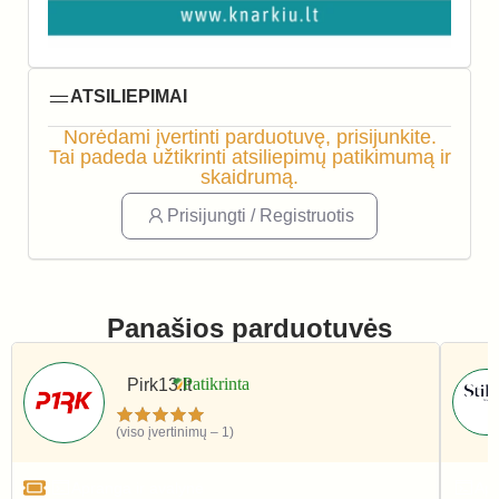
ATSILIEPIMAI
Norėdami įvertinti parduotuvę, prisijunkite.
Tai padeda užtikrinti atsiliepimų patikimumą ir
skaidrumą.
Prisijungti / Registruotis
Panašios parduotuvės
Pirk13.lt
(viso įvertinimų – 1)
Apranga ir avalynė
Apr