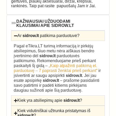
gertuvės, plaukų aksesuarai, diržai, krepšiai,
rankinės. Taip pat rasite papuošalų Jam ir Jai.
DAŽNIAUSIAI UŽDUODAMI
KLAUSIMAI APIE SIDROW.LT
Ar
sidrow.lt
patikima parduotuvė?
Pagal eTikra.LT turimą informaciją ir pirkėjų
atsiliepimus, šiuo metu nėra aiškaus bendro
įvertinimo dėl
sidrow.lt
parduotuvės
patikimumo. Rekomenduojame prieš perkant
paskaityti šį gidą –
„Kaip atpažinti patikimą el.
parduotuvę – 7 paprasti ženklai prieš perkant“
ir
įsivertinti ar saugu apsipirkti
sidrow.lt
. Jei jau
esate apsipirkę
sidrow.lt
– prašome pasidalinti
savo patirtimi ir padėti kitiems pirkėjams
daugiau sužinoti apie šią parduotuvę.
Kiek yra atsiliepimų apie
sidrow.lt
?
Kiek vidutiniškai užtrunka pristatymas iš
sidrow.lt
?