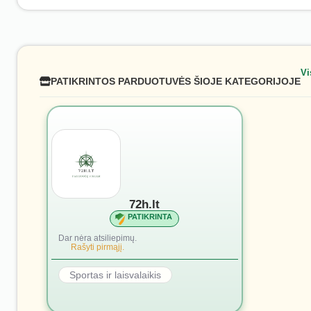
Vi
PATIKRINTOS PARDUOTUVĖS ŠIOJE KATEGORIJOJE
72h.lt
PATIKRINTA
Dar nėra atsiliepimų.
Rašyti pirmąjį.
Sportas ir laisvalaikis