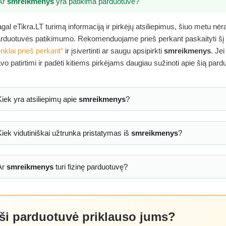
Ar
smreikmenys
yra patikima parduotuvė?
gal eTikra.LT turimą informaciją ir pirkėjų atsiliepimus, šiuo metu nė
rduotuvės patikimumo. Rekomenduojame prieš perkant paskaityti šį
nklai prieš perkant“
ir įsivertinti ar saugu apsipirkti
smreikmenys
. Je
vo patirtimi ir padėti kitiems pirkėjams daugiau sužinoti apie šią pard
Kiek yra atsiliepimų apie
smreikmenys
?
Kiek vidutiniškai užtrunka pristatymas iš
smreikmenys
?
Ar
smreikmenys
turi fizinę parduotuvę?
 ši parduotuvė priklauso jums?