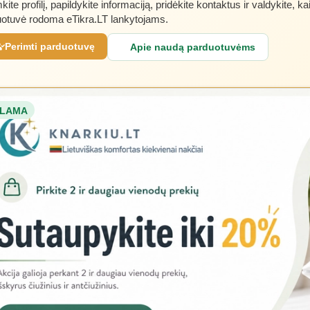
kite profilį, papildykite informaciją, pridėkite kontaktus ir valdykite, ka
otuvė rodoma eTikra.LT lankytojams.
Perimti parduotuvę
Apie naudą parduotuvėms
LAMA