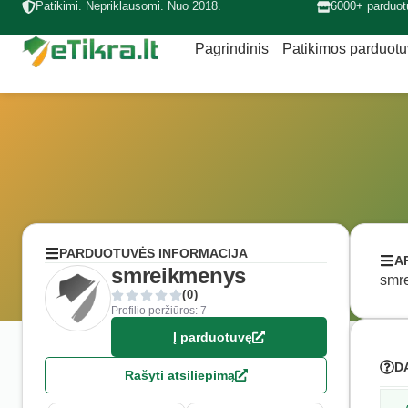
Patikimi. Nepriklausomi. Nuo 2018.
6000+ parduot
Pagrindinis
Patikimos parduot
PARDUOTUVĖS INFORMACIJA
A
smreikmenys
smre
(0)
Profilio peržiūros: 7
Į parduotuvę
D
Rašyti atsiliepimą