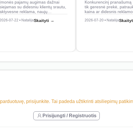
Įmonės pajamų augimas dažnai
Konkurencinį pranašumą 
siejamas su didesniu klientų srautu,
tik geresnė prekė, patrau
aktyvesne reklama, naujų…
kaina ar didesnis reklam
2026-07-22 • Natalija
Skaityti →
2026-07-20 • Natalija
Skaity
 parduotuvę, prisijunkite. Tai padeda užtikrinti atsiliepimų patik
Prisijungti / Registruotis