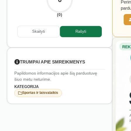
Perim
pardu
(0)
Skaityti
Rašyti
REK
TRUMPAI APIE SMREIKMENYS
Papildomos informacijos apie šią parduotuvę
šiuo metu neturime.
KATEGORIJA
Sportas ir laisvalaikis