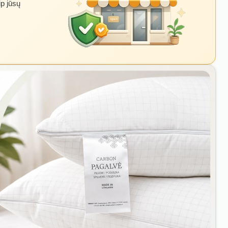
ip jūsų