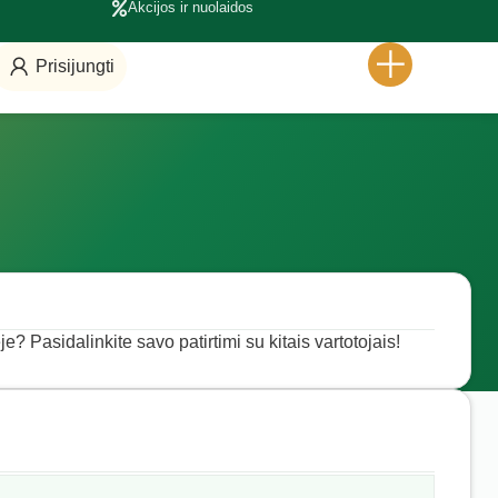
Akcijos ir nuolaidos
Prisijungti
? Pasidalinkite savo patirtimi su kitais vartotojais!