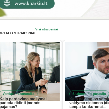
Visi straipsniai →
ORTALO STRAIPSNIAI
Verslas ir ekonomika
Skaitmeninis pasaulis
Kaip pardavimo mokymai
Kaip pažangios versl
padeda didinti įmonės
valdymo sistemos įd
pajamas?
tampa konkurenci...