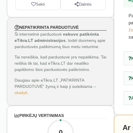
Sekti
Dalintis
Pa
pa
NEPATIKRINTA PARDUOTUVĖ
že
Ši internetinė parduotuvė
nebuvo patikrinta
sa
eTikra.LT administracijos
, todėl duomenų apie
parduotuvės patikimumą šiuo metu neturime.
Tai nereiškia, kad parduotuvė yra nepatikima. Tai
reiškia tik tai, kad eTikra.LT dar neatliko
papildomo šios parduotuvės patikrinimo.
Daugiau apie eTikra.LT „PATIKRINTA
PARDUOTUVĖ“ žymą ir kaip ji suteikiama –
skaityti
.
PIRKĖJŲ VERTINIMAS
Ar
0