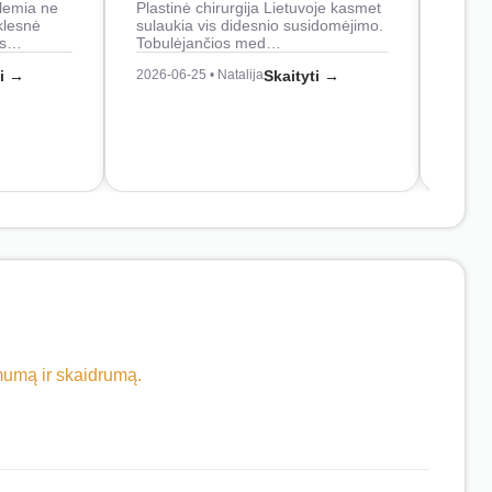
lemia ne
Plastinė chirurgija Lietuvoje kasmet
naudo
klesnė
sulaukia vis didesnio susidomėjimo.
Juos
os…
Tobulėjančios med…
2026-0
ti →
2026-06-25 • Natalija
Skaityti →
imumą ir skaidrumą.