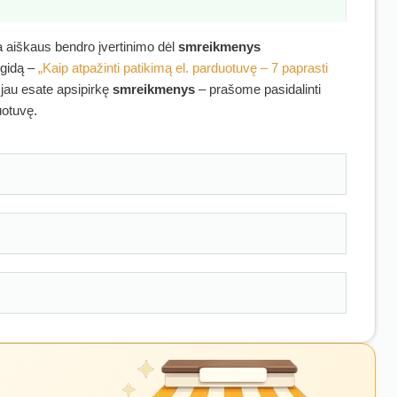
ra aiškaus bendro įvertinimo dėl
smreikmenys
 gidą –
„Kaip atpažinti patikimą el. parduotuvę – 7 paprasti
i jau esate apsipirkę
smreikmenys
– prašome pasidalinti
uotuvę.