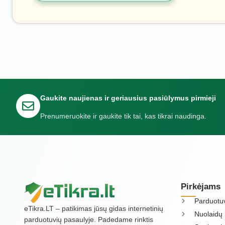
Gaukite naujienas ir geriausius pasiūlymus pirmieji
Prenumeruokite ir gaukite tik tai, kas tikrai naudinga.
Pirkėjams
Parduotu
eTikra.LT – patikimas jūsų gidas internetinių
Nuolaidų 
parduotuvių pasaulyje. Padedame rinktis