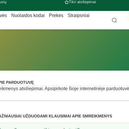
uvių
Tikri atsiliepimai
uvės
Nuolaidos kodai
Prekės
Straipsniai
PIE PARDUOTUVĘ
ikmenys atsiliepimai. Apsipirkote šioje internetinėje parduotuvėje
AŽNIAUSIAI UŽDUODAMI KLAUSIMAI APIE SMREIKMENYS