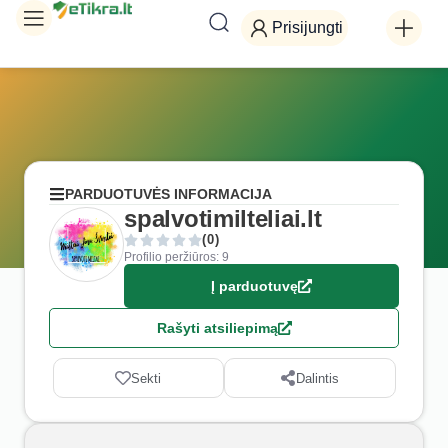
Prisijungti
PARDUOTUVĖS INFORMACIJA
spalvotimilteliai.lt
(0)
Profilio peržiūros: 9
Į parduotuvę
Rašyti atsiliepimą
Sekti
Dalintis