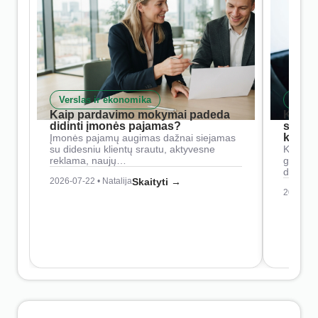
Verslas ir ekonomika
Skait
Kaip pardavimo mokymai padeda
Kaip 
didinti įmonės pajamas?
siste
konkur
Įmonės pajamų augimas dažnai siejamas
su didesniu klientų srautu, aktyvesne
Konkure
reklama, naujų…
geresnė
didesn
2026-07-22 • Natalija
Skaityti →
2026-07-