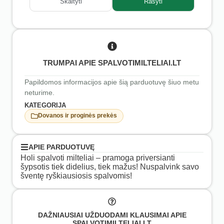
Skaityti
Rašyti
TRUMPAI APIE SPALVOTIMILTELIAI.LT
Papildomos informacijos apie šią parduotuvę šiuo metu
neturime.
KATEGORIJA
Dovanos ir proginės prekės
APIE PARDUOTUVĘ
Holi spalvoti milteliai – pramoga priversianti
šypsotis tiek didelius, tiek mažus! Nuspalvink savo
šventę ryškiausiosis spalvomis!
DAŽNIAUSIAI UŽDUODAMI KLAUSIMAI APIE
SPALVOTIMILTELIAI.LT