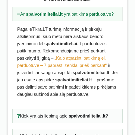
Ar
spalvotimilteliai.lt
yra patikima parduotuvė?
Pagal eTikra.LT turimą informaciją ir pirkėjų
atsiliepimus, šiuo metu nėra aiškaus bendro
įvertinimo dėl
spalvotimilteliai.lt
parduotuvės
patikimumo. Rekomenduojame prieš perkant
paskaityti šį gidą –
„Kaip atpažinti patikimą el.
parduotuvę – 7 paprasti ženklai prieš perkant“
ir
įsivertinti ar saugu apsipirkti
spalvotimilteliai.lt
. Jei
jau esate apsipirkę
spalvotimilteliai.lt
– prašome
pasidalinti savo patirtimi ir padėti kitiems pirkėjams
daugiau sužinoti apie šią parduotuvę.
Kiek yra atsiliepimų apie
spalvotimilteliai.lt
?