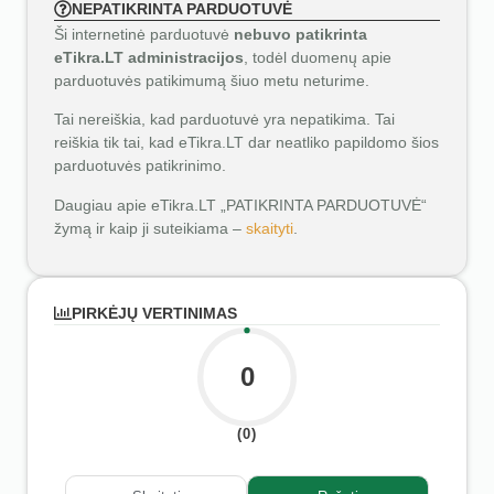
NEPATIKRINTA PARDUOTUVĖ
Ši internetinė parduotuvė
nebuvo patikrinta
eTikra.LT administracijos
, todėl duomenų apie
parduotuvės patikimumą šiuo metu neturime.
Tai nereiškia, kad parduotuvė yra nepatikima. Tai
reiškia tik tai, kad eTikra.LT dar neatliko papildomo šios
parduotuvės patikrinimo.
Daugiau apie eTikra.LT „PATIKRINTA PARDUOTUVĖ“
žymą ir kaip ji suteikiama –
skaityti
.
PIRKĖJŲ VERTINIMAS
0
(0)