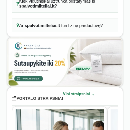
Kiek vidutiniškai užtrunka pristatymas iš
spalvotimilteliai.lt
?
Ar
spalvotimilteliai.lt
turi fizinę parduotuvę?
REKLAMA
Visi straipsniai →
PORTALO STRAIPSNIAI