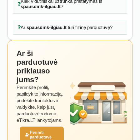
Kiek vidutiniškai užtrunka pristatymas iš
spausdink-ilgiau.lt
?
Ar
spausdink-ilgiau.lt
turi fizinę parduotuvę?
Ar ši
parduotuvė
priklauso
jums?
Perimkite profilį,
papildykite informaciją,
pridėkite kontaktus ir
valdykite, kaip jūsų
parduotuvė rodoma
eTikra.LT lankytojams.
Perimti
parduotuvę