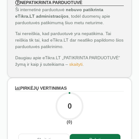
NEPATIKRINTA PARDUOTUVĖ
Ši internetinė parduotuvė
nebuvo patikrinta
eTikra.LT administracijos
, todėl duomenų apie
parduotuvės patikimumą šiuo metu neturime.
Tai nereiškia, kad parduotuvė yra nepatikima. Tai
reiškia tik tai, kad eTikra.LT dar neatliko papildomo šios
parduotuvės patikrinimo.
Daugiau apie eTikra.LT „PATIKRINTA PARDUOTUVĖ“
žymą ir kaip ji suteikiama –
skaityti
.
PIRKĖJŲ VERTINIMAS
0
(0)