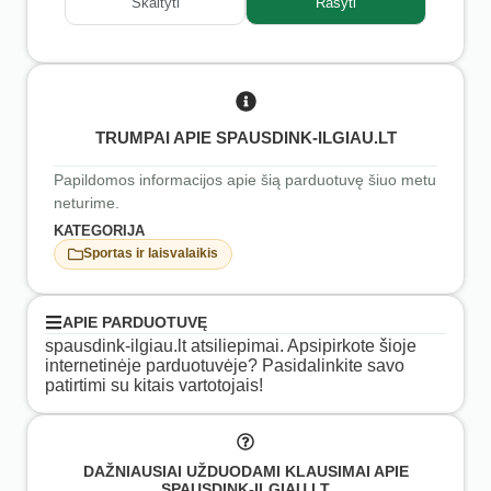
Skaityti
Rašyti
TRUMPAI APIE SPAUSDINK-ILGIAU.LT
Papildomos informacijos apie šią parduotuvę šiuo metu
neturime.
KATEGORIJA
Sportas ir laisvalaikis
APIE PARDUOTUVĘ
spausdink-ilgiau.lt atsiliepimai. Apsipirkote šioje
internetinėje parduotuvėje? Pasidalinkite savo
patirtimi su kitais vartotojais!
DAŽNIAUSIAI UŽDUODAMI KLAUSIMAI APIE
SPAUSDINK-ILGIAU.LT