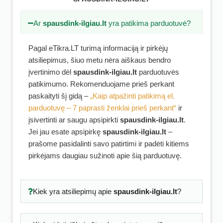
Ar
spausdink-ilgiau.lt
yra patikima parduotuvė?
Pagal eTikra.LT turimą informaciją ir pirkėjų
atsiliepimus, šiuo metu nėra aiškaus bendro
įvertinimo dėl
spausdink-ilgiau.lt
parduotuvės
patikimumo. Rekomenduojame prieš perkant
paskaityti šį gidą –
„Kaip atpažinti patikimą el.
parduotuvę – 7 paprasti ženklai prieš perkant“
ir
įsivertinti ar saugu apsipirkti
spausdink-ilgiau.lt
.
Jei jau esate apsipirkę
spausdink-ilgiau.lt
–
prašome pasidalinti savo patirtimi ir padėti kitiems
pirkėjams daugiau sužinoti apie šią parduotuvę.
Kiek yra atsiliepimų apie
spausdink-ilgiau.lt
?