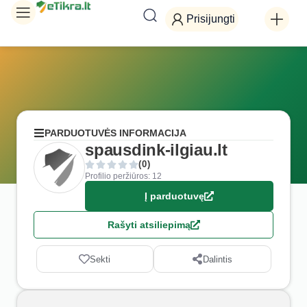
Prisijungti
PARDUOTUVĖS INFORMACIJA
spausdink-ilgiau.lt
(0)
Profilio peržiūros: 12
Į parduotuvę
Rašyti atsiliepimą
Sekti
Dalintis