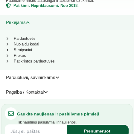
Padedame rinktis atsakingai ir apsipirkti užtikrintai.
Patikimi. Nepriklausomi. Nuo 2018.
Pirkėjams
Parduotuvės
Nuolaidų kodai
Straipsniai
Prekės
Patikrintos parduotuvės
Parduotuvių savininkams
Pagalba / Kontaktai
Gaukite naujienas ir pasiūlymus pirmieji
Tik naudingi pasiūlymai ir naujienos.
Prenumeruoti