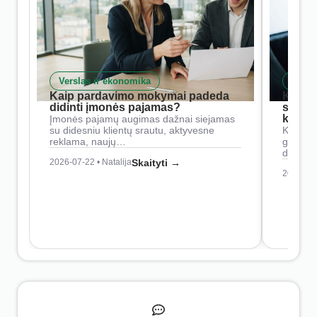
Verslas ir ekonomika
Skait
Kaip pardavimo mokymai padeda
Kaip 
didinti įmonės pajamas?
siste
konkur
Įmonės pajamų augimas dažnai siejamas
su didesniu klientų srautu, aktyvesne
Konkure
reklama, naujų…
geresnė
didesn
2026-07-22 • Natalija
Skaityti →
2026-07-