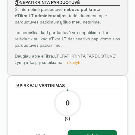
NEPATIKRINTA PARDUOTUVĖ
Ši internetinė parduotuvė
nebuvo patikrinta
eTikra.LT administracijos
, todėl duomenų apie
parduotuvės patikimumą šiuo metu neturime.
Tai nereiškia, kad parduotuvė yra nepatikima. Tai
reiškia tik tai, kad eTikra.LT dar neatliko papildomo šios
parduotuvės patikrinimo.
Daugiau apie eTikra.LT „PATIKRINTA PARDUOTUVĖ“
žymą ir kaip ji suteikiama –
skaityti
.
PIRKĖJŲ VERTINIMAS
0
(0)