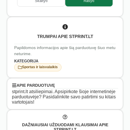
Skaityti
Rašyti
TRUMPAI APIE STPRINT.LT
Papildomos informacijos apie šią parduotuvę šiuo metu
neturime.
KATEGORIJA
Sportas ir laisvalaikis
APIE PARDUOTUVĘ
stprint.lt atsiliepimai. Apsipirkote šioje internetinėje
parduotuvėje? Pasidalinkite savo patirtimi su kitais
vartotojais!
DAŽNIAUSIAI UŽDUODAMI KLAUSIMAI APIE
STPRINT.LT