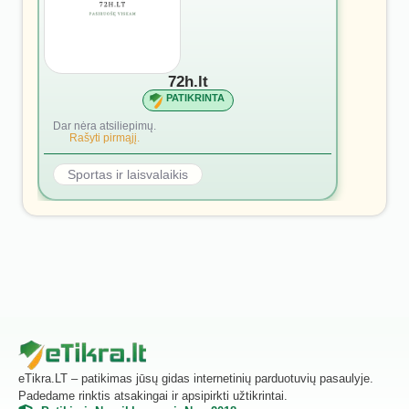
72h.lt
PATIKRINTA
Dar nėra atsiliepimų.
Rašyti pirmąjį.
Sportas ir laisvalaikis
eTikra.LT – patikimas jūsų gidas internetinių parduotuvių pasaulyje.
Padedame rinktis atsakingai ir apsipirkti užtikrintai.