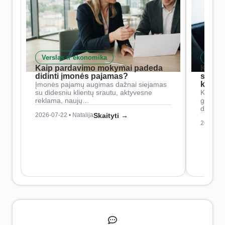
Verslas ir ekonomika
Skait
Kaip pardavimo mokymai padeda
Kaip 
didinti įmonės pajamas?
siste
konkur
Įmonės pajamų augimas dažnai siejamas
su didesniu klientų srautu, aktyvesne
Konkure
reklama, naujų…
geresnė
didesn
2026-07-22 • Natalija
Skaityti →
2026-07-