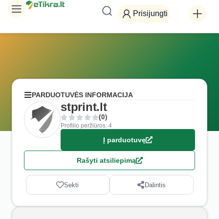
Prisijungti
PARDUOTUVĖS INFORMACIJA
stprint.lt
(0)
Profilio peržiūros: 4
Į parduotuvę
Rašyti atsiliepimą
Sekti
Dalintis