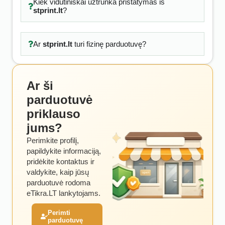
Kiek vidutiniškai užtrunka pristatymas iš
stprint.lt
?
Ar
stprint.lt
turi fizinę parduotuvę?
Ar ši
parduotuvė
priklauso
jums?
Perimkite profilį,
papildykite informaciją,
pridėkite kontaktus ir
valdykite, kaip jūsų
parduotuvė rodoma
eTikra.LT lankytojams.
Perimti
parduotuvę