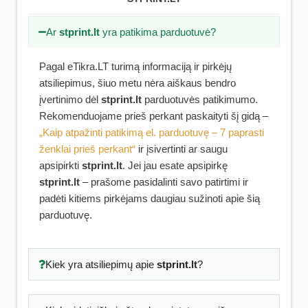
Ar
stprint.lt
yra patikima parduotuvė?
Pagal eTikra.LT turimą informaciją ir pirkėjų
atsiliepimus, šiuo metu nėra aiškaus bendro
įvertinimo dėl
stprint.lt
parduotuvės patikimumo.
Rekomenduojame prieš perkant paskaityti šį gidą –
„Kaip atpažinti patikimą el. parduotuvę – 7 paprasti
ženklai prieš perkant“
ir įsivertinti ar saugu
apsipirkti
stprint.lt
. Jei jau esate apsipirkę
stprint.lt
– prašome pasidalinti savo patirtimi ir
padėti kitiems pirkėjams daugiau sužinoti apie šią
parduotuvę.
Kiek yra atsiliepimų apie
stprint.lt
?