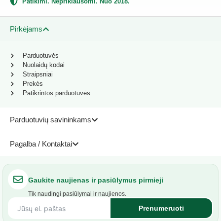
Patikimi. Nepriklausomi. Nuo 2018.
Pirkėjams
Parduotuvės
Nuolaidų kodai
Straipsniai
Prekės
Patikrintos parduotuvės
Parduotuvių savininkams
Pagalba / Kontaktai
Gaukite naujienas ir pasiūlymus pirmieji
Tik naudingi pasiūlymai ir naujienos.
Prenumeruoti