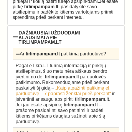
pirkėjai ir kokią patirtį turėjo apsipirkdami.Jei esate
pirkę
tirlimpampam.lt
, pasidalykite savo
atsiliepimu ir padėkite kitiems vartotojams priimti
sprendimą prieš perkant internetu.
DAŽNIAUSIAI UŽDUODAMI
KLAUSIMAI APIE
TIRLIMPAMPAM.LT
Ar
tirlimpampam.lt
patikima parduotuvė?
Pagal eTikra.LT turimą informaciją ir pirkėjų
atsiliepimus, šiuo metu nėra aiškaus bendro
įvertinimo dėl
tirlimpampam.lt
parduotuvės
patikimumo. Rekomenduojame prieš perkant
paskaityti šį gidą –
„Kaip atpažinti patikimą el.
parduotuvę – 7 paprasti ženklai prieš perkant“
ir
įsivertinti ar saugu apsipirkti
tirlimpampam.lt
.
Jei jau esate apsipirkę
tirlimpampam.lt
–
prašome pasidalinti savo patirtimi ir padėti
kitiems pirkėjams daugiau sužinoti apie šią
parduotuvę.