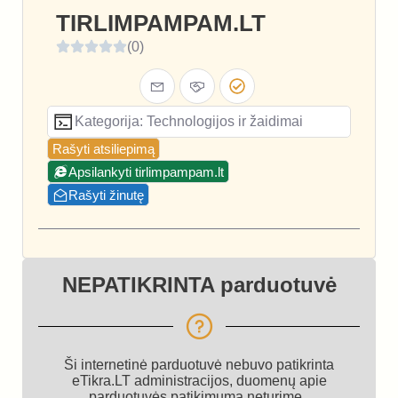
TIRLIMPAMPAM.LT
(0)
Kategorija: Technologijos ir žaidimai
Rašyti atsiliepimą
Apsilankyti tirlimpampam.lt
Rašyti žinutę
NEPATIKRINTA parduotuvė
Ši internetinė parduotuvė nebuvo patikrinta
eTikra.LT administracijos, duomenų apie
parduotuvės patikimumą neturime.