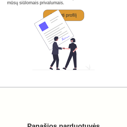
mūsų siūlomais privalumais.
Perimti profilį
Panašios parduotuvės