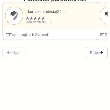
kontaktiniailesiai24.lt
(viso įvertinimų – 0)
Technologijos ir žaidimai
Tec
Atgal
Kitas