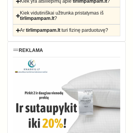
Kiek yra atsiliepimų apie
tirlimpampam.lt
?
Kiek vidutiniškai užtrunka pristatymas iš
tirlimpampam.lt
?
Ar
tirlimpampam.lt
turi fizinę parduotuvę?
REKLAMA