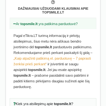
DAŽNIAUSIAI UŽDUODAMI KLAUSIMAI APIE
TOPSMILE.LT
Ar
topsmile.lt
yra patikima parduotuvė?
Pagal eTikra.LT turimą informaciją ir pirkėjų
atsiliepimus, šiuo metu nėra aiškaus bendro
įvertinimo dėl
topsmile.lt
parduotuvės patikimumo.
Rekomenduojame prieš perkant paskaityti šį gidą –
„Kaip atpažinti patikimą el. parduotuvę – 7 paprasti
ženklai prieš perkant“
ir įsivertinti ar saugu
apsipirkti
topsmile.lt
. Jei jau esate apsipirkę
topsmile.lt
– prašome pasidalinti savo patirtimi ir
padėti kitiems pirkėjams daugiau sužinoti apie šią
parduotuvę.
Kiek yra atsiliepimų apie
topsmile.lt
?