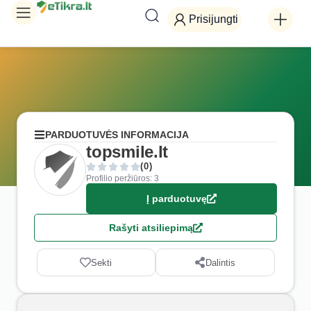
Prisijungti
PARDUOTUVĖS INFORMACIJA
topsmile.lt
(0)
Profilio peržiūros: 3
Į parduotuvę
Rašyti atsiliepimą
Sekti
Dalintis