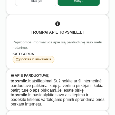
Skaityti
Rašyti
TRUMPAI APIE TOPSMILE.LT
Papildomos informacijos apie šią parduotuvę šiuo metu
neturime.
KATEGORIJA
Sportas ir laisvalaikis
APIE PARDUOTUVĘ
topsmile.lt
atsiliepimai.Sužinokite ar ši internetinė
parduotuvė patikima, kaip ją vertina pirkėjai ir kokią
patirtį turėjo apsipirkdami.Jei esate pirkę
topsmile.lt
, pasidalykite savo atsiliepimu ir
padėkite kitiems vartotojams priimti sprendimą prieš
perkant internetu.