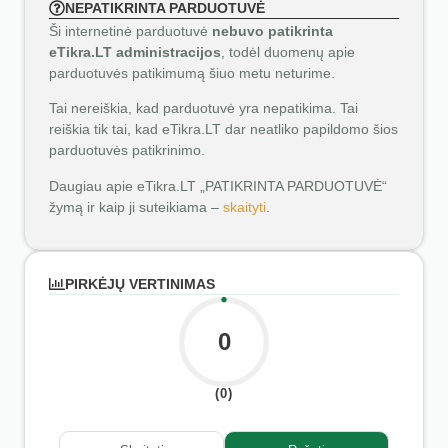
NEPATIKRINTA PARDUOTUVĖ
Ši internetinė parduotuvė
nebuvo patikrinta
eTikra.LT administracijos
, todėl duomenų apie
parduotuvės patikimumą šiuo metu neturime.
Tai nereiškia, kad parduotuvė yra nepatikima. Tai
reiškia tik tai, kad eTikra.LT dar neatliko papildomo šios
parduotuvės patikrinimo.
Daugiau apie eTikra.LT „PATIKRINTA PARDUOTUVĖ“
žymą ir kaip ji suteikiama –
skaityti
.
PIRKĖJŲ VERTINIMAS
0
(0)