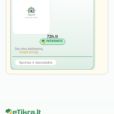
72h.lt
PATIKRINTA
Dar nėra atsiliepimų.
Rašyti pirmąjį.
Sportas ir laisvalaikis