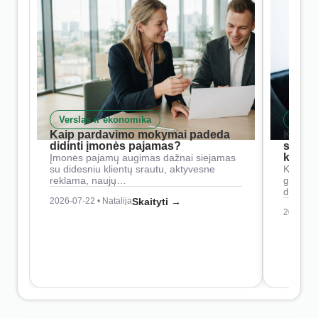
Verslas ir ekonomika
Skait
Kaip pardavimo mokymai padeda
Kaip 
didinti įmonės pajamas?
siste
konkur
Įmonės pajamų augimas dažnai siejamas
su didesniu klientų srautu, aktyvesne
Konkure
reklama, naujų…
geresnė
didesn
2026-07-22 • Natalija
Skaityti →
2026-07-