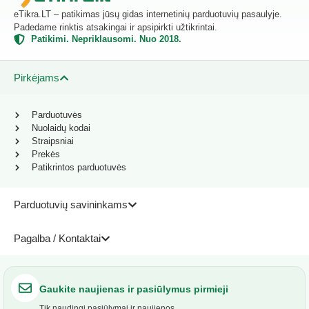
eTikra.LT – patikimas jūsų gidas internetinių parduotuvių pasaulyje.
Padedame rinktis atsakingai ir apsipirkti užtikrintai.
Patikimi. Nepriklausomi. Nuo 2018.
Pirkėjams
Parduotuvės
Nuolaidų kodai
Straipsniai
Prekės
Patikrintos parduotuvės
Parduotuvių savininkams
Pagalba / Kontaktai
Gaukite naujienas ir pasiūlymus pirmieji
Tik naudingi pasiūlymai ir naujienos.