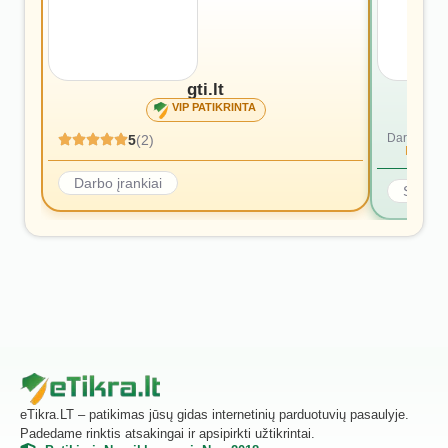
gti.lt
VIP PATIKRINTA
Dar nėra at
5
(2)
Rašyti p
Darbo įrankiai
Statyb
eTikra.LT – patikimas jūsų gidas internetinių parduotuvių pasaulyje.
Padedame rinktis atsakingai ir apsipirkti užtikrintai.