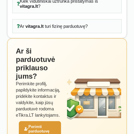
Kiek vidutiniškai užtrunka pristatymas iš
vitagra.lt
?
Ar
vitagra.lt
turi fizinę parduotuvę?
Ar ši
parduotuvė
priklauso
jums?
Perimkite profilį,
papildykite informaciją,
pridėkite kontaktus ir
valdykite, kaip jūsų
parduotuvė rodoma
eTikra.LT lankytojams.
Perimti
parduotuvę