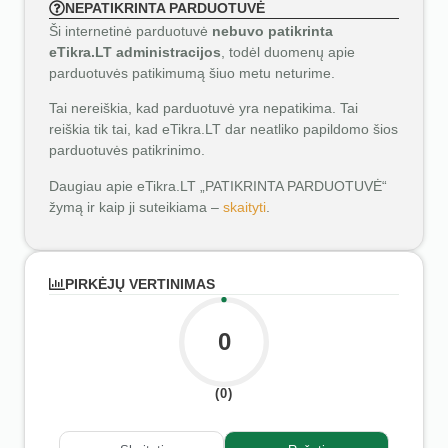
NEPATIKRINTA PARDUOTUVĖ
Ši internetinė parduotuvė
nebuvo patikrinta
eTikra.LT administracijos
, todėl duomenų apie
parduotuvės patikimumą šiuo metu neturime.
Tai nereiškia, kad parduotuvė yra nepatikima. Tai
reiškia tik tai, kad eTikra.LT dar neatliko papildomo šios
parduotuvės patikrinimo.
Daugiau apie eTikra.LT „PATIKRINTA PARDUOTUVĖ“
žymą ir kaip ji suteikiama –
skaityti
.
PIRKĖJŲ VERTINIMAS
0
(0)