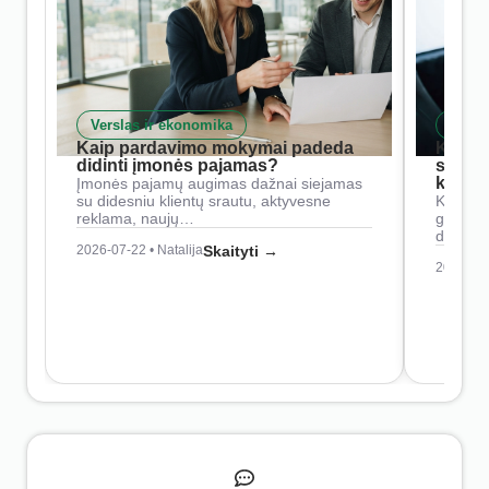
Verslas ir ekonomika
Skait
Kaip pardavimo mokymai padeda
Kaip 
didinti įmonės pajamas?
siste
konkur
Įmonės pajamų augimas dažnai siejamas
su didesniu klientų srautu, aktyvesne
Konkure
reklama, naujų…
geresnė
didesn
2026-07-22 • Natalija
Skaityti →
2026-07-