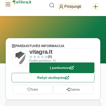
Prisijungti
PARDUOTUVĖS INFORMACIJA
vitagra.lt
(0)
Profilio peržiūros: 23
Į parduotuvę
Rašyti atsiliepimą
Sekti
Dalintis