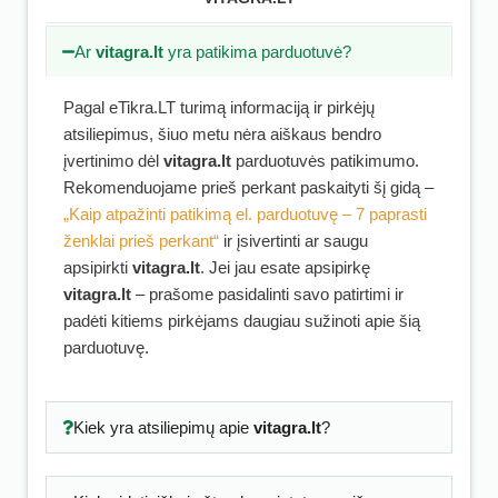
Ar
vitagra.lt
yra patikima parduotuvė?
Pagal eTikra.LT turimą informaciją ir pirkėjų
atsiliepimus, šiuo metu nėra aiškaus bendro
įvertinimo dėl
vitagra.lt
parduotuvės patikimumo.
Rekomenduojame prieš perkant paskaityti šį gidą –
„Kaip atpažinti patikimą el. parduotuvę – 7 paprasti
ženklai prieš perkant“
ir įsivertinti ar saugu
apsipirkti
vitagra.lt
. Jei jau esate apsipirkę
vitagra.lt
– prašome pasidalinti savo patirtimi ir
padėti kitiems pirkėjams daugiau sužinoti apie šią
parduotuvę.
Kiek yra atsiliepimų apie
vitagra.lt
?