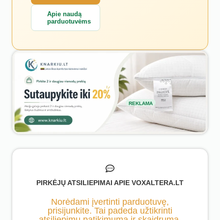
Apie naudą
parduotuvėms
REKLAMA
PIRKĖJŲ ATSILIEPIMAI APIE VOXALTERA.LT
Norėdami įvertinti parduotuvę,
prisijunkite. Tai padeda užtikrinti
atsiliepimų patikimumą ir skaidrumą.