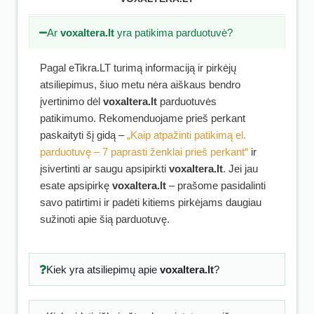
Ar
voxaltera.lt
yra patikima parduotuvė?
Pagal eTikra.LT turimą informaciją ir pirkėjų
atsiliepimus, šiuo metu nėra aiškaus bendro
įvertinimo dėl
voxaltera.lt
parduotuvės
patikimumo. Rekomenduojame prieš perkant
paskaityti šį gidą –
„Kaip atpažinti patikimą el.
parduotuvę – 7 paprasti ženklai prieš perkant“
ir
įsivertinti ar saugu apsipirkti
voxaltera.lt
. Jei jau
esate apsipirkę
voxaltera.lt
– prašome pasidalinti
savo patirtimi ir padėti kitiems pirkėjams daugiau
sužinoti apie šią parduotuvę.
Kiek yra atsiliepimų apie
voxaltera.lt
?