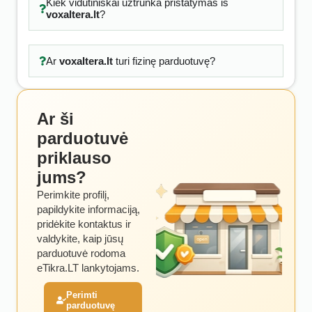
Kiek vidutiniškai užtrunka pristatymas iš
voxaltera.lt
?
Ar
voxaltera.lt
turi fizinę parduotuvę?
Ar ši
parduotuvė
priklauso
jums?
Perimkite profilį,
papildykite informaciją,
pridėkite kontaktus ir
valdykite, kaip jūsų
parduotuvė rodoma
eTikra.LT lankytojams.
Perimti
parduotuvę