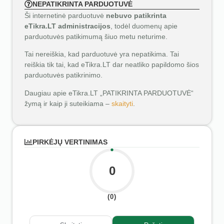
NEPATIKRINTA PARDUOTUVĖ
Ši internetinė parduotuvė
nebuvo patikrinta
eTikra.LT administracijos
, todėl duomenų apie
parduotuvės patikimumą šiuo metu neturime.
Tai nereiškia, kad parduotuvė yra nepatikima. Tai
reiškia tik tai, kad eTikra.LT dar neatliko papildomo šios
parduotuvės patikrinimo.
Daugiau apie eTikra.LT „PATIKRINTA PARDUOTUVĖ“
žymą ir kaip ji suteikiama –
skaityti
.
PIRKĖJŲ VERTINIMAS
0
(0)