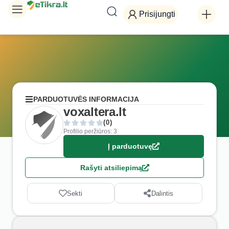
Prisijungti
PARDUOTUVĖS INFORMACIJA
voxaltera.lt
(0)
Profilio peržiūros: 3
Į parduotuvę
Rašyti atsiliepimą
Sekti
Dalintis