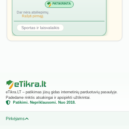
PATIKRINTA
Dar nėra atsiliepimų.
Rašyti pirmąjį.
Sportas ir laisvalaikis
eTikra.LT – patikimas jūsų gidas internetinių parduotuvių pasaulyje.
Padedame rinktis atsakingai ir apsipirkti užtikrintai.
Patikimi. Nepriklausomi. Nuo 2018.
Pirkėjams