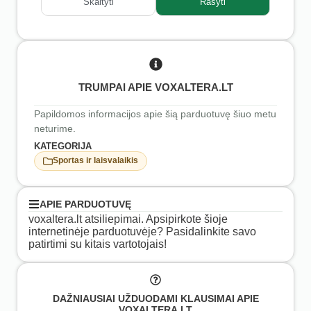
Skaityti
Rašyti
TRUMPAI APIE VOXALTERA.LT
Papildomos informacijos apie šią parduotuvę šiuo metu
neturime.
KATEGORIJA
Sportas ir laisvalaikis
APIE PARDUOTUVĘ
voxaltera.lt atsiliepimai. Apsipirkote šioje
internetinėje parduotuvėje? Pasidalinkite savo
patirtimi su kitais vartotojais!
DAŽNIAUSIAI UŽDUODAMI KLAUSIMAI APIE
VOXALTERA.LT