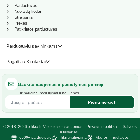
Parduotuvės
Nuolaidų kodai
Straipsniai
Prekės
Patikrintos parduotuvės
Parduotuvių savininkams
Pagalba / Kontaktai
Gaukite naujienas ir pasiūlymus pirmieji
Tik naudingi pasiūlymai ir naujienos.
Prenumeruoti
© 2018–2026 eTikra.lt. Visos teisės saugomos.
Privatumo politika
Sąlygos
ir taisyklės
6000+ parduotuvių
Tikri atsiliepimai
Akcijos ir nuolaidos