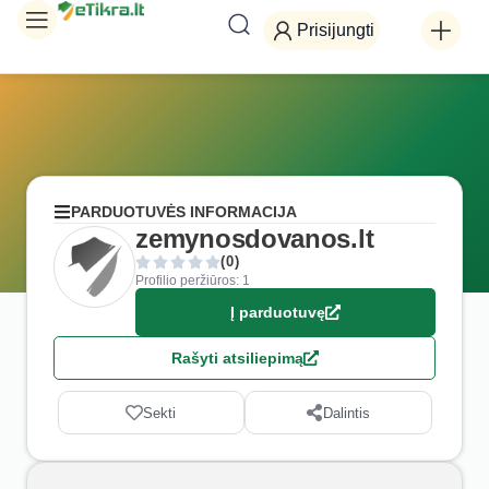
Prisijungti
PARDUOTUVĖS INFORMACIJA
zemynosdovanos.lt
(0)
Profilio peržiūros: 1
Į parduotuvę
Rašyti atsiliepimą
Sekti
Dalintis