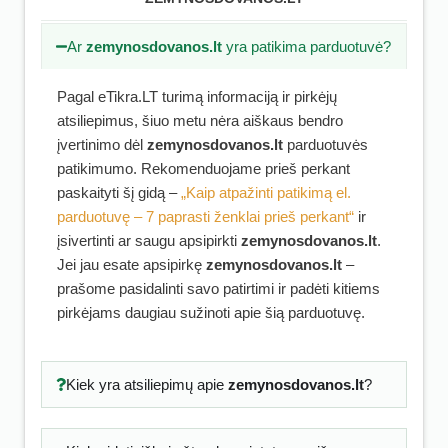
Ar
zemynosdovanos.lt
yra patikima parduotuvė?
Pagal eTikra.LT turimą informaciją ir pirkėjų
atsiliepimus, šiuo metu nėra aiškaus bendro
įvertinimo dėl
zemynosdovanos.lt
parduotuvės
patikimumo. Rekomenduojame prieš perkant
paskaityti šį gidą –
„Kaip atpažinti patikimą el.
parduotuvę – 7 paprasti ženklai prieš perkant“
ir
įsivertinti ar saugu apsipirkti
zemynosdovanos.lt
.
Jei jau esate apsipirkę
zemynosdovanos.lt
–
prašome pasidalinti savo patirtimi ir padėti kitiems
pirkėjams daugiau sužinoti apie šią parduotuvę.
Kiek yra atsiliepimų apie
zemynosdovanos.lt
?