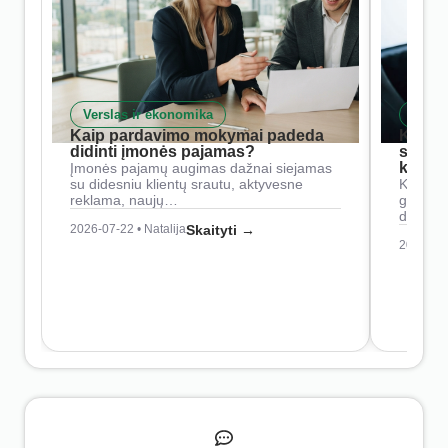
Verslas ir ekonomika
Skait
Kaip pardavimo mokymai padeda
Kaip 
didinti įmonės pajamas?
siste
konkur
Įmonės pajamų augimas dažnai siejamas
su didesniu klientų srautu, aktyvesne
Konkure
reklama, naujų…
geresnė
didesn
2026-07-22 • Natalija
Skaityti →
2026-07-