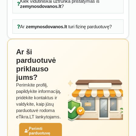
Kiek vidutiniškai užtrunka pristatymas iš
zemynosdovanos.lt
?
Ar
zemynosdovanos.lt
turi fizinę parduotuvę?
Ar ši
parduotuvė
priklauso
jums?
Perimkite profilį,
papildykite informaciją,
pridėkite kontaktus ir
valdykite, kaip jūsų
parduotuvė rodoma
eTikra.LT lankytojams.
Perimti
parduotuvę