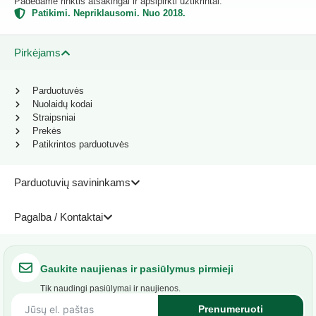
Padedame rinktis atsakingai ir apsipirkti užtikrintai.
Patikimi. Nepriklausomi. Nuo 2018.
Pirkėjams
Parduotuvės
Nuolaidų kodai
Straipsniai
Prekės
Patikrintos parduotuvės
Parduotuvių savininkams
Pagalba / Kontaktai
Gaukite naujienas ir pasiūlymus pirmieji
Tik naudingi pasiūlymai ir naujienos.
Prenumeruoti