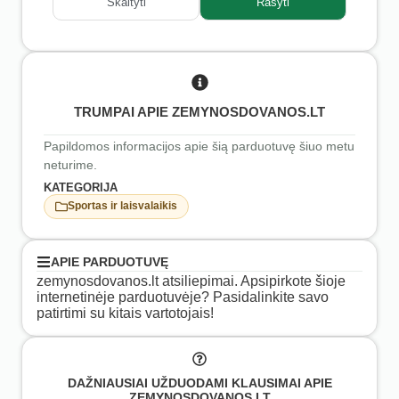
Skaityti
Rašyti
TRUMPAI APIE ZEMYNOSDOVANOS.LT
Papildomos informacijos apie šią parduotuvę šiuo metu
neturime.
KATEGORIJA
Sportas ir laisvalaikis
APIE PARDUOTUVĘ
zemynosdovanos.lt atsiliepimai. Apsipirkote šioje
internetinėje parduotuvėje? Pasidalinkite savo
patirtimi su kitais vartotojais!
DAŽNIAUSIAI UŽDUODAMI KLAUSIMAI APIE
ZEMYNOSDOVANOS.LT