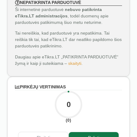
NEPATIKRINTA PARDUOTUVĖ
Ši internetinė parduotuvė
nebuvo patikrinta
eTikra.LT administracijos
, todėl duomenų apie
parduotuvės patikimumą šiuo metu neturime.
Tai nereiškia, kad parduotuvė yra nepatikima. Tai
reiškia tik tai, kad eTikra.LT dar neatliko papildomo šios
parduotuvės patikrinimo.
Daugiau apie eTikra.LT „PATIKRINTA PARDUOTUVĖ“
žymą ir kaip ji suteikiama –
skaityti
.
PIRKĖJŲ VERTINIMAS
0
(0)