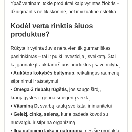
Ypač vertinami tokie produktai kaip vytintas žiobris –
džiuginantis ne tik skonine, bet ir vizualine estetika.
Kodėl verta rinktis šiuos
produktus?
Rūkyta ir vytinta žuvis nėra vien tik gurmaniškas
pasirinkimas – tai ir puiki investicija į sveikatą. Štai
ką gaunate įtraukdami šiuos produktus į savo mitybą:
• Aukštos kokybės baltymus
, reikalingus raumenų
stiprinimui ir atstatymui
• Omega-3 riebalų rūgštis
, jos saugo širdį,
kraujagysles ir gerina smegenų veiklą
• Vitaminą D
, svarbų kaulų sveikatai ir imunitetui
• Geležį, cinką, seleną
, kurie padeda kovoti su
nuovargiu ir stiprina organizmą
• Ilgą galiojimo laiką ir patogumą
, nes šie produktai