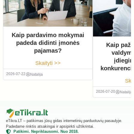
Kaip pardavimo mokymai
padeda didinti įmonės
Kaip paža
pajamas?
valdym
įdiegi
Skaityti >>
konkurenci
2026-07-22
Natalija
Ska
2026-07-20
Natalija
eTikra.LT – patikimas jūsų gidas internetinių parduotuvių pasaulyje.
Padedame rinktis atsakingai ir apsipirkti užtikrintai.
Patikimi. Nepriklausomi. Nuo 2018.