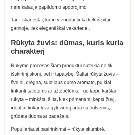
nereikalauja papildomo apdorojimo
Tai – skanėstai, kurie vienodai tinka tiek iškylai
gamtoje, tiek elegantiškai vakarienei.
Rūkyta žuvis: dūmas, kuris kuria
charakterį
Rūkymo procesas šiam produktui suteikia ne tik
išskirtinį skonį, bet ir tapatybę. Šaltai rūkyta žuvis –
švelni, drėgna, subtilaus dūmo aromato, puikiai
tinkanti salotoms ar užtepėlėms. Tuo tarpu karštai
rūkyta – minkšta, šilta, kiek primenanti keptą žuvį,
idealiai tinkanti valgyti vieną arba su bulvėmis,
grūdėta duona ar padažais.
Populiariausi pasirinkimai – rūkyta skumbrė,