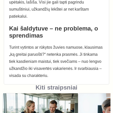
upėtakis, lašiša. Visi jie gali tapti pagrindu
sumuštiniui, užkandžių lėkštei ar net karštam
patiekalui.
Kai šaldytuve – ne problema, o
sprendimas
Turint vytintos ar rūkytos žuvies namuose, klausimas
„ką greitai paruošti?“ netenka prasmės. Ji tinkama
tiek kasdieniam maistui, tiek svečiams – nuo lengvo
užkandžio iki visavertės vakarienės. Ir svarbiausia –
visada su charakteriu.
Kiti straipsniai