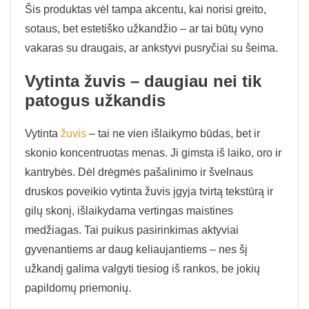
Šis produktas vėl tampa akcentu, kai norisi greito,
sotaus, bet estetiško užkandžio – ar tai būtų vyno
vakaras su draugais, ar ankstyvi pusryčiai su šeima.
Vytinta žuvis – daugiau nei tik
patogus užkandis
Vytinta
žuvis
– tai ne vien išlaikymo būdas, bet ir
skonio koncentruotas menas. Ji gimsta iš laiko, oro ir
kantrybės. Dėl drėgmės pašalinimo ir švelnaus
druskos poveikio vytinta žuvis įgyja tvirtą tekstūrą ir
gilų skonį, išlaikydama vertingas maistines
medžiagas. Tai puikus pasirinkimas aktyviai
gyvenantiems ar daug keliaujantiems – nes šį
užkandį galima valgyti tiesiog iš rankos, be jokių
papildomų priemonių.