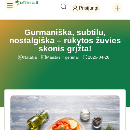
Prisijungti
Gurmaniška, subtilu,
nostalgiška – rūkytos žuvies
skonis grįžta!
Natalija
Maistas ir gėrimai
2025-04-28