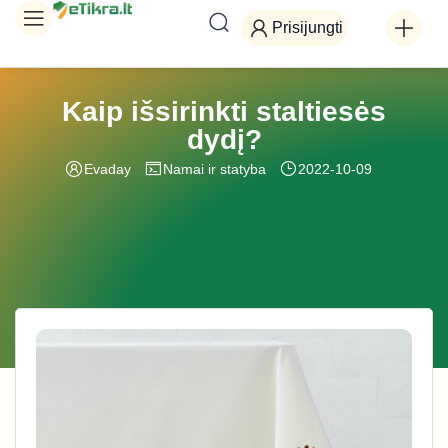
Prisijungti
Kaip išsirinkti staltiesės
dydį?
Evaday
Namai ir statyba
2022-10-09