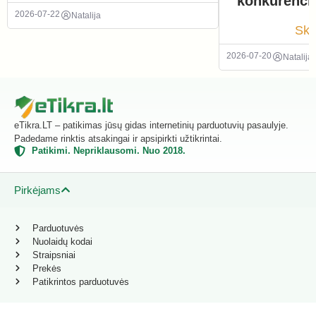
konkurenci
2026-07-22
Natalija
Ska
2026-07-20
Natalija
eTikra.LT – patikimas jūsų gidas internetinių parduotuvių pasaulyje.
Padedame rinktis atsakingai ir apsipirkti užtikrintai.
Patikimi. Nepriklausomi. Nuo 2018.
Pirkėjams
Parduotuvės
Nuolaidų kodai
Straipsniai
Prekės
Patikrintos parduotuvės