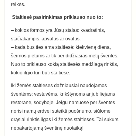
reikės.
Staltiesė pasirinkimas priklauso nuo to:
– kokios formos yra Jūsų stalas: kvadratinis,
stačiakampis, apvalus ar ovalus.
– kada bus tiesiama staltiesė: kiekvieną dieną,
šeimos pietums ar tik per didžiasias metų šventes.
Nuo to priklauso kokią staltiesės medžiagą rinktis,
kokio ilgio turi būti staltiesė.
Iki žemės staltieses dažniausiai naudojamos
šventėms: vestuvėms, krikštynoms ar jubiliejams
restorane, sodyboje. Jeigu namuose per šventes
norisi namų erdvei suteikti puošnumo, siūlome
drąsiai rinktis ilgas iki žemės staltieses. Tai sukurs
nepakartojamą šventinę nuotaiką!