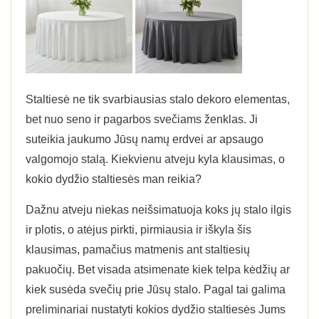
Staltiesė ne tik svarbiausias stalo dekoro elementas,
bet nuo seno ir pagarbos svečiams ženklas. Ji
suteikia jaukumo Jūsų namų erdvei ar apsaugo
valgomojo stalą. Kiekvienu atveju kyla klausimas, o
kokio dydžio staltiesės man reikia?
Dažnu atveju niekas neišsimatuoja koks jų stalo ilgis
ir plotis, o atėjus pirkti, pirmiausia ir iškyla šis
klausimas, pamačius matmenis ant staltiesių
pakuočių. Bet visada atsimenate kiek telpa kėdžių ar
kiek susėda svečių prie Jūsų stalo. Pagal tai galima
preliminariai nustatyti kokios dydžio staltiesės Jums