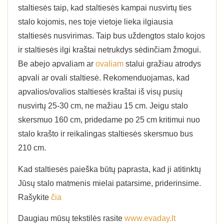
staltiesės taip, kad staltiesės kampai nusvirtų ties
stalo kojomis, nes toje vietoje lieka ilgiausia
staltiesės nusvirimas. Taip bus uždengtos stalo kojos
ir staltiesės ilgi kraštai netrukdys sėdinčiam žmogui.
Be abejo apvaliam ar
ovaliam
stalui gražiau atrodys
apvali ar ovali staltiesė. Rekomenduojamas, kad
apvalios/ovalios staltiesės kraštai iš visų pusių
nusvirtų 25-30 cm, ne mažiau 15 cm. Jeigu stalo
skersmuo 160 cm, pridedame po 25 cm kritimui nuo
stalo krašto ir reikalingas staltiesės skersmuo bus
210 cm.
Kad staltiesės paieška būtų paprasta, kad ji atitinktų
Jūsų stalo matmenis mielai patarsime, priderinsime.
Rašykite
čia
Daugiau mūsų tekstilės rasite
www.evaday.lt