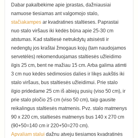
Dabar pakalbėkime apie įprastas, dažniausiai
namuose tiesiamas ant valgomojo stalo,
stačiakampes
ar kvadratines staltieses. Paprastai
nuo stalo viršaus iki kėdės būna apie 25-30 cm
atstumas. Kad staltiesė netrukdytų atsisėsti ir
nedengtų jos kraštai žmogaus kojų (tam naudojamos
servetėlės) rekomenduojamas staltiesės užleidimo
ilgis 25 cm, bent ne mažiau 15 cm. Arba galima atimti
3 cm nuo kėdės sėdimosios dalies ir likęs aukštis iki
stalo viršaus, bus staltiesės užleidimui. Prie stalo
ilgio pridedame 25 cm iš abiejų pusių (viso 50 cm), ir
prie stalo pločio 25 cm (viso 50 cm), taip gausite
reikalingus staltiesės matmenis. Pvz. stalo matmenys
90 x 220 cm, staltiesės matmenys bus 140 x 270 cm
(90+50=140 cm ir 220+50=270 cm).
Apvaliam stalui
dažnu atveju tiesiamos kvadratinės