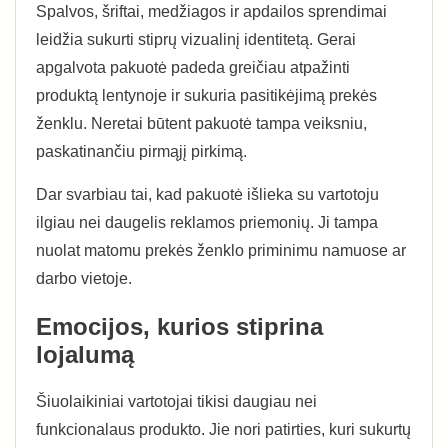
Spalvos, šriftai, medžiagos ir apdailos sprendimai
leidžia sukurti stiprų vizualinį identitetą. Gerai
apgalvota pakuotė padeda greičiau atpažinti
produktą lentynoje ir sukuria pasitikėjimą prekės
ženklu. Neretai būtent pakuotė tampa veiksniu,
paskatinančiu pirmąjį pirkimą.
Dar svarbiau tai, kad pakuotė išlieka su vartotoju
ilgiau nei daugelis reklamos priemonių. Ji tampa
nuolat matomu prekės ženklo priminimu namuose ar
darbo vietoje.
Emocijos, kurios stiprina
lojalumą
Šiuolaikiniai vartotojai tikisi daugiau nei
funkcionalaus produkto. Jie nori patirties, kuri sukurtų