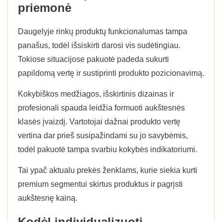
priemonė
Daugelyje rinkų produktų funkcionalumas tampa
panašus, todėl išsiskirti darosi vis sudėtingiau.
Tokiose situacijose pakuotė padeda sukurti
papildomą vertę ir sustiprinti produkto pozicionavimą.
Kokybiškos medžiagos, išskirtinis dizainas ir
profesionali spauda leidžia formuoti aukštesnės
klasės įvaizdį. Vartotojai dažnai produkto vertę
vertina dar prieš susipažindami su jo savybėmis,
todėl pakuotė tampa svarbiu kokybės indikatoriumi.
Tai ypač aktualu prekės ženklams, kurie siekia kurti
premium segmentui skirtus produktus ir pagrįsti
aukštesnę kainą.
Kodėl individualizuoti