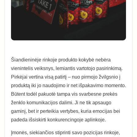
Šiandieninėje rinkoje produkto kokybė nebėra
vienintelis veiksnys, lemiantis vartotojo pasirinkimą.
Pirkėjai vertina visą patirtį – nuo pirmojo žvilgsnio į
produktą iki jo naudojimo ir net išpakavimo momento.
Būtent todėl pakuotė tampa vis svarbesne prekės
ženklo komunikacijos dalimi. Ji ne tik apsaugo
gaminį, bet ir perteikia vertybes, kuria emocijas bei
padeda išsiskirti konkurencingoje aplinkoje.
Įmonės, siekiančios stiprinti savo pozicijas rinkoje,