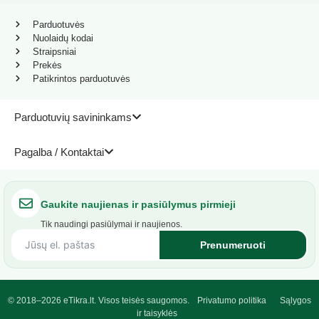
Parduotuvės
Nuolaidų kodai
Straipsniai
Prekės
Patikrintos parduotuvės
Parduotuvių savininkams
Pagalba / Kontaktai
Gaukite naujienas ir pasiūlymus pirmieji
Tik naudingi pasiūlymai ir naujienos.
Prenumeruoti
© 2018–2026 eTikra.lt. Visos teisės saugomos.
Privatumo politika
Sąlygos
ir taisyklės