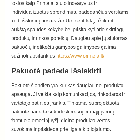
tokios kaip Printela, siūlo inovatyvius ir
individualizuotus sprendimus, padedančius verslams
kurti išskirtinį prekės ženklo identitetą, užtikrinti
aukštą spaudos kokybę bei prisitaikyti prie skirtingų
produktų ir rinkos poreikių. Daugiau apie jų siūlomas
pakuočių ir etikečių gamybos galimybes galima
sužinoti apsilankius
https://www.printela.lt/
.
Pakuotė padeda išsiskirti
Pakuotė šiandien yra kur kas daugiau nei produkto
apsauga. Ji veikia kaip komunikacijos, rinkodaros ir
vartotojo patirties įrankis. Tinkamai suprojektuota
pakuotė padeda sukurti stipresnį pirmąjį įspūdį,
formuoja emocinį ryšį, didina produkto vertės
suvokimą ir prisideda prie ilgalaikio lojalumo.