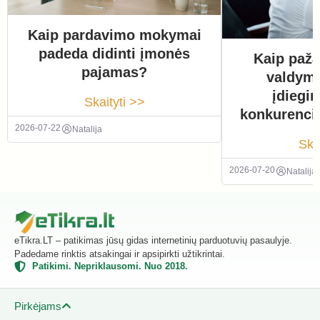
Kaip pardavimo mokymai
padeda didinti įmonės
Kaip paža
pajamas?
valdym
įdiegi
Skaityti >>
konkurenci
2026-07-22
Natalija
Ska
2026-07-20
Natalija
eTikra.LT – patikimas jūsų gidas internetinių parduotuvių pasaulyje.
Padedame rinktis atsakingai ir apsipirkti užtikrintai.
Patikimi. Nepriklausomi. Nuo 2018.
Pirkėjams