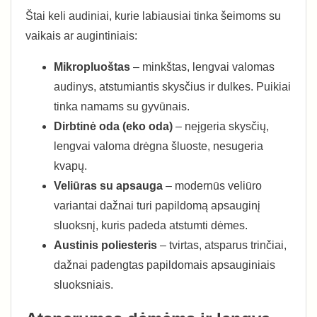
Štai keli audiniai, kurie labiausiai tinka šeimoms su
vaikais ar augintiniais:
Mikropluoštas
– minkštas, lengvai valomas
audinys, atstumiantis skysčius ir dulkes. Puikiai
tinka namams su gyvūnais.
Dirbtinė oda (eko oda)
– neįgeria skysčių,
lengvai valoma drėgna šluoste, nesugeria
kvapų.
Veliūras su apsauga
– modernūs veliūro
variantai dažnai turi papildomą apsauginį
sluoksnį, kuris padeda atstumti dėmes.
Austinis poliesteris
– tvirtas, atsparus trinčiai,
dažnai padengtas papildomais apsauginiais
sluoksniais.