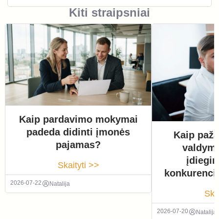
Kiti straipsniai
Kaip pardavimo mokymai
padeda didinti įmonės
Kaip paža
pajamas?
valdym
įdiegi
Skaityti >>
konkurenci
2026-07-22
Natalija
Ska
2026-07-20
Natalija