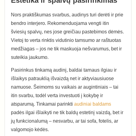
Estetika ir spalvų pasirinkimas
Nors praktiškumas svarbus, audinys turi derėti ir prie
bendro interjero. Rekomenduojama vengti itin
šviesių spalvų, nes jose greičiau pastebimos dėmės.
Vietoj to verta rinktis vidutinio tamsumo ar raštuotas
medžiagas – jos ne tik maskuoja nešvarumus, bet ir
suteikia jaukumo.
Pasirinkus tinkamą audinį, baldai tarnaus ilgiau ir
išlaikys patrauklią išvaizdą net ir aktyviausiuose
namuose. Šeimoms su vaikais ar augintiniais – tai
itin svarbu, todėl verta investuoti į kokybę ir
atsparumą. Tinkamai parinkti
audiniai baldams
padės ilgai išlaikyti ne tik baldų estetinį vaizdą, bet ir
jų funkcionalumą – nesvarbu, ar tai sofa, fotelis, ar
valgomojo kėdės.