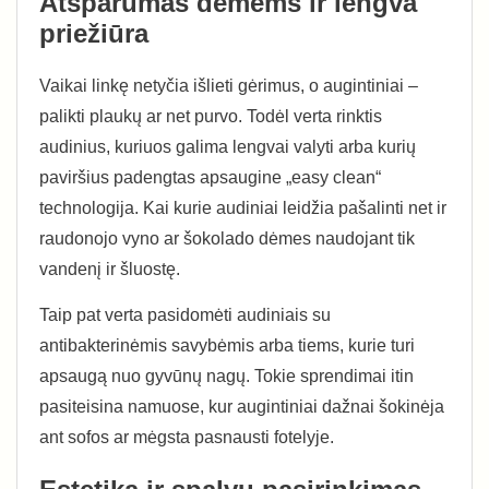
Atsparumas dėmėms ir lengva
priežiūra
Vaikai linkę netyčia išlieti gėrimus, o augintiniai –
palikti plaukų ar net purvo. Todėl verta rinktis
audinius, kuriuos galima lengvai valyti arba kurių
paviršius padengtas apsaugine „easy clean“
technologija. Kai kurie audiniai leidžia pašalinti net ir
raudonojo vyno ar šokolado dėmes naudojant tik
vandenį ir šluostę.
Taip pat verta pasidomėti audiniais su
antibakterinėmis savybėmis arba tiems, kurie turi
apsaugą nuo gyvūnų nagų. Tokie sprendimai itin
pasiteisina namuose, kur augintiniai dažnai šokinėja
ant sofos ar mėgsta pasnausti fotelyje.