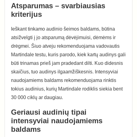
Atsparumas – svarbiausias
kriterijus
Ieškant tinkamo audinio šeimos baldams, būtina
atsižvelgti į jo atsparumą dėvėjimuisi, dėmėms ir
drėgmei. Šiuo atveju rekomenduojama vadovautis
Martindale testu, kuris parodo, kiek kartų audinys gali
būti trinamas prieš jam pradedant dilti. Kuo didesnis
skaičius, tuo audinys ilgaamžiškesnis. Intensyviai
naudojamiems baldams rekomenduojama rinktis
tokius audinius, kurių Martindale rodiklis siekia bent
30 000 ciklų ar daugiau.
Geriausi audinių tipai
intensyviai naudojamiems
baldams