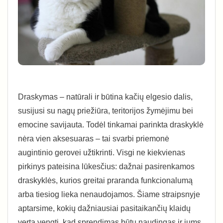
Draskymas – natūrali ir būtina kačių elgesio dalis,
susijusi su nagų priežiūra, teritorijos žymėjimu bei
emocine savijauta. Todėl tinkamai parinkta draskyklė
nėra vien aksesuaras – tai svarbi priemonė
augintinio gerovei užtikrinti. Visgi ne kiekvienas
pirkinys pateisina lūkesčius: dažnai pasirenkamos
draskyklės, kurios greitai praranda funkcionalumą
arba tiesiog lieka nenaudojamos. Šiame straipsnyje
aptarsime, kokių dažniausiai pasitaikančių klaidų
verta vengti, kad sprendimas būtų naudingas ir jums,