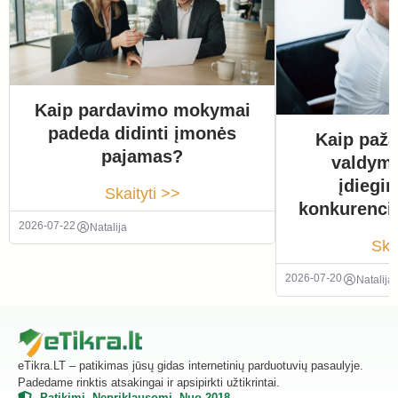
Kaip pardavimo mokymai
padeda didinti įmonės
Kaip paža
pajamas?
valdym
įdiegi
Skaityti >>
konkurenci
2026-07-22
Natalija
Ska
2026-07-20
Natalija
eTikra.LT – patikimas jūsų gidas internetinių parduotuvių pasaulyje.
Padedame rinktis atsakingai ir apsipirkti užtikrintai.
Patikimi. Nepriklausomi. Nuo 2018.