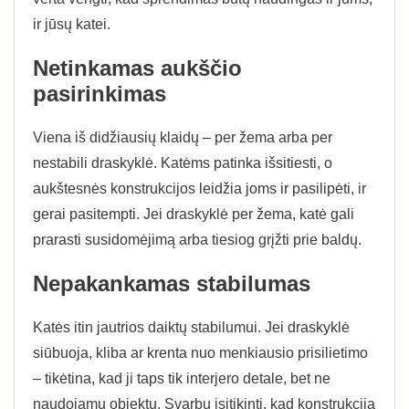
ir jūsų katei.
Netinkamas aukščio
pasirinkimas
Viena iš didžiausių klaidų – per žema arba per
nestabili draskyklė. Katėms patinka išsitiesti, o
aukštesnės konstrukcijos leidžia joms ir pasilipėti, ir
gerai pasitempti. Jei draskyklė per žema, katė gali
prarasti susidomėjimą arba tiesiog grįžti prie baldų.
Nepakankamas stabilumas
Katės itin jautrios daiktų stabilumui. Jei draskyklė
siūbuoja, kliba ar krenta nuo menkiausio prisilietimo
– tikėtina, kad ji taps tik interjero detale, bet ne
naudojamu objektu. Svarbu įsitikinti, kad konstrukcija