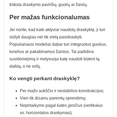
trūksta draskymo paviršių, guolių ar žaislų.
Per mažas funkcionalumas
Jei norite, kad katė aktyviai naudotų draskyklę, ji turi
siūlyti daugiau nei tik vietą pasidraskyti.
Populiariausi modeliai dabar turi integruotus guolius,
tunelius ar pakabinamus žaislus. Tai padidina
susidomėjimą ir motyvuoja katę naudoti būtent tą
daiktą, o ne sofą.
Ko vengti perkant draskyklę?
Per mažo aukščio ir nestabilios konstrukcijos;
Vien tik dizainu paremtų sprendimų;
Nepritaikymo pagal katės įpročius (vertikalus
vs. horizontalus draskymas);