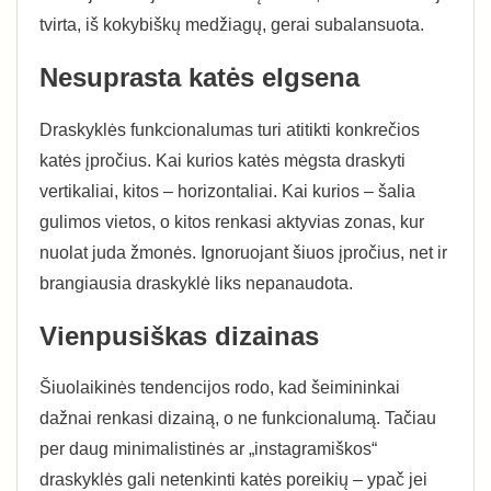
tvirta, iš kokybiškų medžiagų, gerai subalansuota.
Nesuprasta katės elgsena
Draskyklės funkcionalumas turi atitikti konkrečios
katės įpročius. Kai kurios katės mėgsta draskyti
vertikaliai, kitos – horizontaliai. Kai kurios – šalia
gulimos vietos, o kitos renkasi aktyvias zonas, kur
nuolat juda žmonės. Ignoruojant šiuos įpročius, net ir
brangiausia draskyklė liks nepanaudota.
Vienpusiškas dizainas
Šiuolaikinės tendencijos rodo, kad šeimininkai
dažnai renkasi dizainą, o ne funkcionalumą. Tačiau
per daug minimalistinės ar „instagramiškos“
draskyklės gali netenkinti katės poreikių – ypač jei