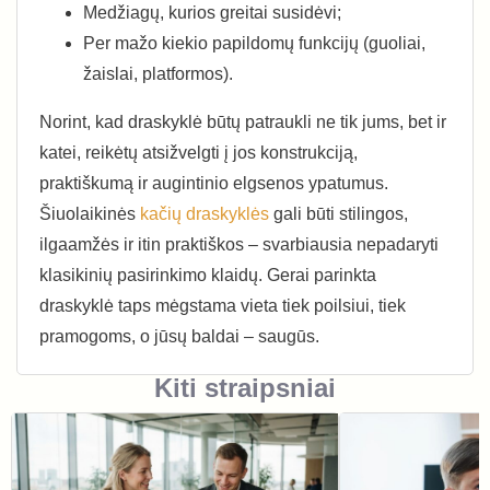
Medžiagų, kurios greitai susidėvi;
Per mažo kiekio papildomų funkcijų (guoliai,
žaislai, platformos).
Norint, kad draskyklė būtų patraukli ne tik jums, bet ir
katei, reikėtų atsižvelgti į jos konstrukciją,
praktiškumą ir augintinio elgsenos ypatumus.
Šiuolaikinės
kačių draskyklės
gali būti stilingos,
ilgaamžės ir itin praktiškos – svarbiausia nepadaryti
klasikinių pasirinkimo klaidų. Gerai parinkta
draskyklė taps mėgstama vieta tiek poilsiui, tiek
pramogoms, o jūsų baldai – saugūs.
Kiti straipsniai