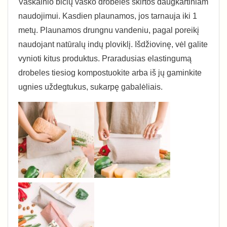
Vaškainio bičių vaško drobelės skirtos daugkartiniam
naudojimui. Kasdien plaunamos, jos tarnauja iki 1
metų. Plaunamos drungnu vandeniu, pagal poreikį
naudojant natūralų indų ploviklį. Išdžiovinę, vėl galite
vynioti kitus produktus. Praradusias elastingumą
drobeles tiesiog kompostuokite arba iš jų gaminkite
ugnies uždegtukus, sukarpę gabalėliais.