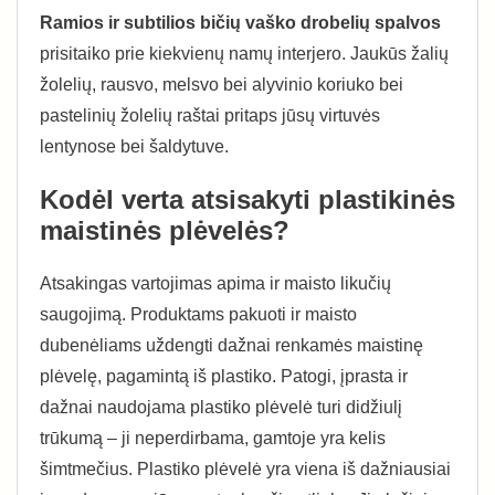
Ramios ir subtilios bičių vaško drobelių spalvos
prisitaiko prie kiekvienų namų interjero. Jaukūs žalių
žolelių, rausvo, melsvo bei alyvinio koriuko bei
pastelinių žolelių raštai pritaps jūsų virtuvės
lentynose bei šaldytuve.
Kodėl verta atsisakyti plastikinės
maistinės plėvelės?
Atsakingas vartojimas apima ir maisto likučių
saugojimą. Produktams pakuoti ir maisto
dubenėliams uždengti dažnai renkamės maistinę
plėvelę, pagamintą iš plastiko. Patogi, įprasta ir
dažnai naudojama plastiko plėvelė turi didžiulį
trūkumą – ji neperdirbama, gamtoje yra kelis
šimtmečius. Plastiko plėvelė yra viena iš dažniausiai