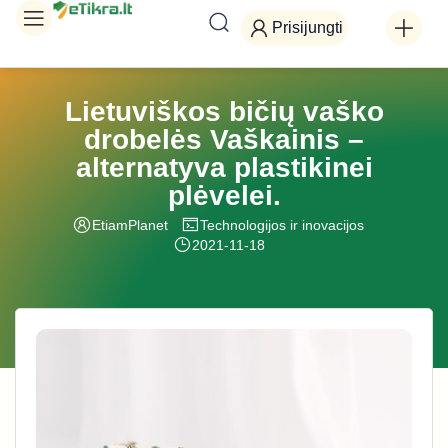
Prisijungti
Lietuviškos bičių vaško
drobelės Vaškainis –
alternatyva plastikinei
plėvelei.
EtiamPlanet
Technologijos ir inovacijos
2021-11-18