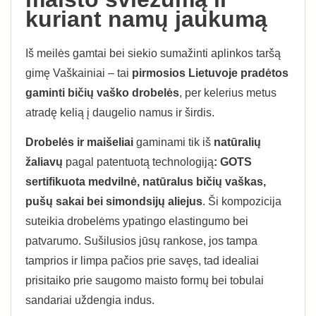
kuriant namų jaukumą
Iš meilės gamtai bei siekio sumažinti aplinkos taršą
gimę Vaškainiai – tai
pirmosios Lietuvoje pradėtos
gaminti bičių vaško drobelės
, per kelerius metus
atradę kelią į daugelio namus ir širdis.
Drobelės ir maišeliai
gaminami tik iš
natūralių
žaliavų
pagal patentuotą technologiją
: GOTS
sertifikuota medvilnė, natūralus bičių vaškas,
pušų sakai bei simondsijų aliejus
. Ši kompozicija
suteikia drobelėms ypatingo elastingumo bei
patvarumo. Sušilusios jūsų rankose, jos tampa
tamprios ir limpa pačios prie savęs, tad idealiai
prisitaiko prie saugomo maisto formų bei tobulai
sandariai uždengia indus.