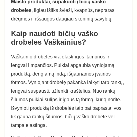
Maisto produktai, supakuoti į bičių vaško
drobeles
, ilgiau išliks švieži, kvapnūs, nepraras
drėgmės ir išsaugos daugiau skoninių savybių.
Kaip naudoti bičių vaško
drobeles Vaškainius?
Vaškainio drobelės yra elastingos, tamprios ir
lengvai limpančios. Puikiai apgaubia vyniojamą
produktą, dengiamą indą, išgaunamos įvairios
formos. Vyniojant drobelę pakanka laikyti tarp rankų,
lengvai suspausti, užlenkti kraštelius. Nuo rankų
šilumos puikiai sulips ir įgaus tą formą, kurią norite.
Išvynioti produktą iš drobelės taip pat paprasta: vos
tik gauna rankų šilumos, bičių vaško drobelė vėl
tampa elastinga.