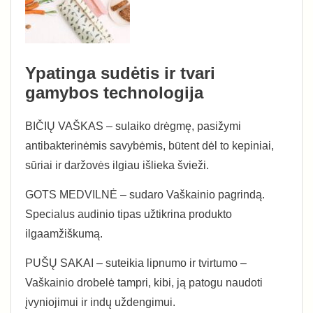
Ypatinga sudėtis ir tvari
gamybos technologija
BIČIŲ VAŠKAS – sulaiko drėgmę, pasižymi
antibakterinėmis savybėmis, būtent dėl to kepiniai,
sūriai ir daržovės ilgiau išlieka švieži.
GOTS MEDVILNĖ – sudaro Vaškainio pagrindą.
Specialus audinio tipas užtikrina produkto
ilgaamžiškumą.
PUŠŲ SAKAI – suteikia lipnumo ir tvirtumo –
Vaškainio drobelė tampri, kibi, ją patogu naudoti
įvyniojimui ir indų uždengimui.