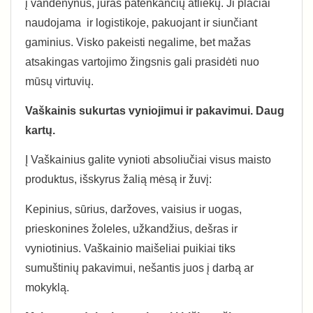
į vandenynus, jūras patenkančių atliekų. Ji plačiai
naudojama ir logistikoje, pakuojant ir siunčiant
gaminius. Visko pakeisti negalime, bet mažas
atsakingas vartojimo žingsnis gali prasidėti nuo
mūsų virtuvių.
Vaškainis sukurtas vyniojimui ir pakavimui. Daug
kartų.
Į Vaškainius galite vynioti absoliučiai visus maisto
produktus, išskyrus žalią mėsą ir žuvį:
Kepinius, sūrius, daržoves, vaisius ir uogas,
prieskonines žoleles, užkandžius, dešras ir
vyniotinius. Vaškainio maišeliai puikiai tiks
sumuštinių pakavimui, nešantis juos į darbą ar
mokyklą.