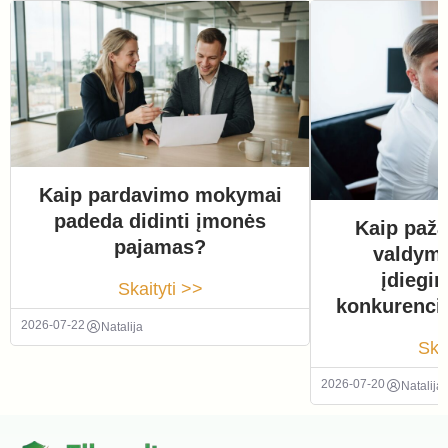
Kaip pardavimo mokymai
padeda didinti įmonės
Kaip paža
pajamas?
valdym
įdiegi
Skaityti >>
konkurenci
2026-07-22
Natalija
Ska
2026-07-20
Natalija