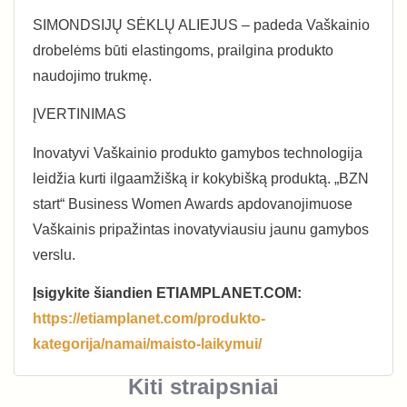
SIMONDSIJŲ SĖKLŲ ALIEJUS – padeda Vaškainio
drobelėms būti elastingoms, prailgina produkto
naudojimo trukmę.
ĮVERTINIMAS
Inovatyvi Vaškainio produkto gamybos technologija
leidžia kurti ilgaamžišką ir kokybišką produktą. „BZN
start“ Business Women Awards apdovanojimuose
Vaškainis pripažintas inovatyviausiu jaunu gamybos
verslu.
Įsigykite šiandien ETIAMPLANET.COM:
https://etiamplanet.com/produkto-
kategorija/namai/maisto-laikymui/
Kiti straipsniai