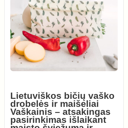
Lietuviškos bičių vaško
drobelės ir maišeliai
Vaškainis – atsakingas
pasirinkimas išlaikant
maisto šviežumą ir