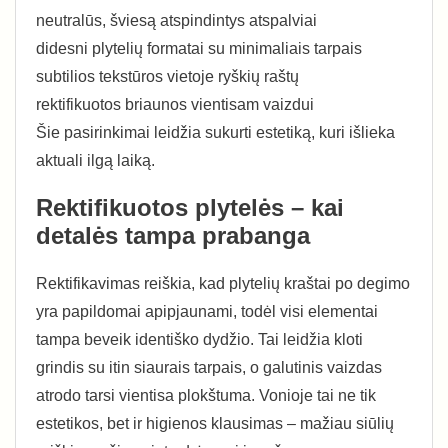
neutralūs, šviesą atspindintys atspalviai
didesni plytelių formatai su minimaliais tarpais
subtilios tekstūros vietoje ryškių raštų
rektifikuotos briaunos vientisam vaizdui
Šie pasirinkimai leidžia sukurti estetiką, kuri išlieka
aktuali ilgą laiką.
Rektifikuotos plytelės – kai
detalės tampa prabanga
Rektifikavimas reiškia, kad plytelių kraštai po degimo
yra papildomai apipjaunami, todėl visi elementai
tampa beveik identiško dydžio. Tai leidžia kloti
grindis su itin siaurais tarpais, o galutinis vaizdas
atrodo tarsi vientisa plokštuma. Vonioje tai ne tik
estetikos, bet ir higienos klausimas – mažiau siūlių