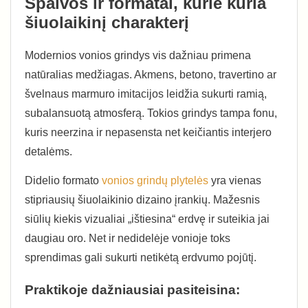
Spalvos ir formatai, kurie kuria
šiuolaikinį charakterį
Modernios vonios grindys vis dažniau primena
natūralias medžiagas. Akmens, betono, travertino ar
švelnaus marmuro imitacijos leidžia sukurti ramią,
subalansuotą atmosferą. Tokios grindys tampa fonu,
kuris neerzina ir nepasensta net keičiantis interjero
detalėms.
Didelio formato
vonios grindų plytelės
yra vienas
stipriausių šiuolaikinio dizaino įrankių. Mažesnis
siūlių kiekis vizualiai „ištiesina“ erdvę ir suteikia jai
daugiau oro. Net ir nedidelėje vonioje toks
sprendimas gali sukurti netikėtą erdvumo pojūtį.
Praktikoje dažniausiai pasiteisina: