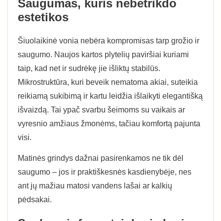
Saugumas, kuris nebetrikdo
estetikos
Šiuolaikinė vonia nebėra kompromisas tarp grožio ir
saugumo. Naujos kartos plytelių paviršiai kuriami
taip, kad net ir sudrėkę jie išliktų stabilūs.
Mikrostruktūra, kuri beveik nematoma akiai, suteikia
reikiamą sukibimą ir kartu leidžia išlaikyti elegantišką
išvaizdą. Tai ypač svarbu šeimoms su vaikais ar
vyresnio amžiaus žmonėms, tačiau komfortą pajunta
visi.
Matinės grindys dažnai pasirenkamos ne tik dėl
saugumo – jos ir praktiškesnės kasdienybėje, nes
ant jų mažiau matosi vandens lašai ar kalkių
pėdsakai.