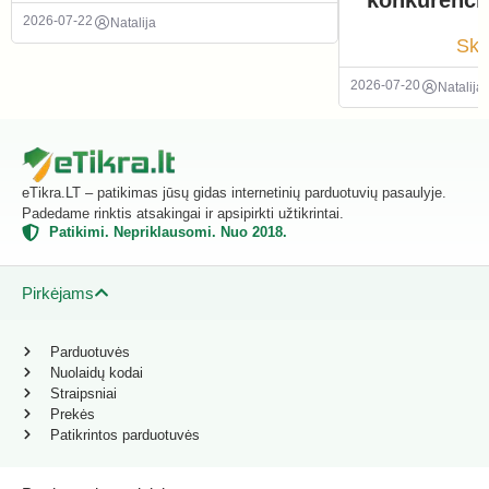
2026-07-22
Natalija
Ska
2026-07-20
Natalija
eTikra.LT – patikimas jūsų gidas internetinių parduotuvių pasaulyje.
Padedame rinktis atsakingai ir apsipirkti užtikrintai.
Patikimi. Nepriklausomi. Nuo 2018.
Pirkėjams
Parduotuvės
Nuolaidų kodai
Straipsniai
Prekės
Patikrintos parduotuvės