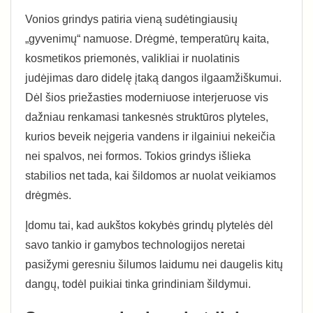
Vonios grindys patiria vieną sudėtingiausių
„gyvenimų“ namuose. Drėgmė, temperatūrų kaita,
kosmetikos priemonės, valikliai ir nuolatinis
judėjimas daro didelę įtaką dangos ilgaamžiškumui.
Dėl šios priežasties moderniuose interjeruose vis
dažniau renkamasi tankesnės struktūros plyteles,
kurios beveik neįgeria vandens ir ilgainiui nekeičia
nei spalvos, nei formos. Tokios grindys išlieka
stabilios net tada, kai šildomos ar nuolat veikiamos
drėgmės.
Įdomu tai, kad aukštos kokybės grindų plytelės dėl
savo tankio ir gamybos technologijos neretai
pasižymi geresniu šilumos laidumu nei daugelis kitų
dangų, todėl puikiai tinka grindiniam šildymui.