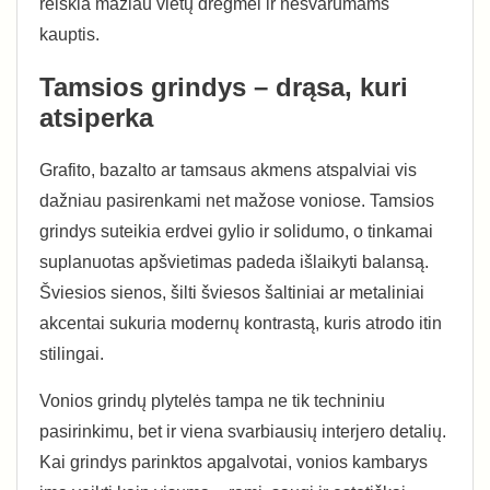
reiškia mažiau vietų drėgmei ir nešvarumams
kauptis.
Tamsios grindys – drąsa, kuri
atsiperka
Grafito, bazalto ar tamsaus akmens atspalviai vis
dažniau pasirenkami net mažose voniose. Tamsios
grindys suteikia erdvei gylio ir solidumo, o tinkamai
suplanuotas apšvietimas padeda išlaikyti balansą.
Šviesios sienos, šilti šviesos šaltiniai ar metaliniai
akcentai sukuria modernų kontrastą, kuris atrodo itin
stilingai.
Vonios grindų plytelės tampa ne tik techniniu
pasirinkimu, bet ir viena svarbiausių interjero detalių.
Kai grindys parinktos apgalvotai, vonios kambarys