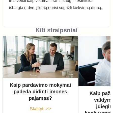
ima veikti kaip visuma – rami, saugi ir estetiškai
išbaigta erdvė, į kurią norisi sugrįžti kiekvieną dieną.
Kiti straipsniai
Kaip pardavimo mokymai
padeda didinti įmonės
Kaip paža
pajamas?
valdym
įdiegi
Skaityti >>
konkurenci