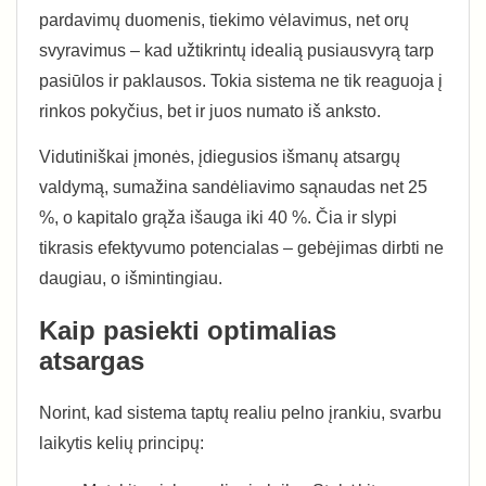
pardavimų duomenis, tiekimo vėlavimus, net orų
svyravimus – kad užtikrintų idealią pusiausvyrą tarp
pasiūlos ir paklausos. Tokia sistema ne tik reaguoja į
rinkos pokyčius, bet ir juos numato iš anksto.
Vidutiniškai įmonės, įdiegusios išmanų atsargų
valdymą, sumažina sandėliavimo sąnaudas net 25
%, o kapitalo grąža išauga iki 40 %. Čia ir slypi
tikrasis efektyvumo potencialas – gebėjimas dirbti ne
daugiau, o išmintingiau.
Kaip pasiekti optimalias
atsargas
Norint, kad sistema taptų realiu pelno įrankiu, svarbu
laikytis kelių principų: