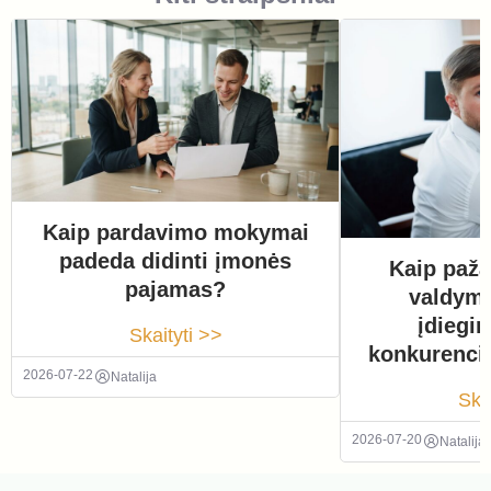
Kaip pardavimo mokymai
padeda didinti įmonės
Kaip paža
pajamas?
valdym
įdiegi
Skaityti >>
konkurenci
2026-07-22
Natalija
Ska
2026-07-20
Natalija