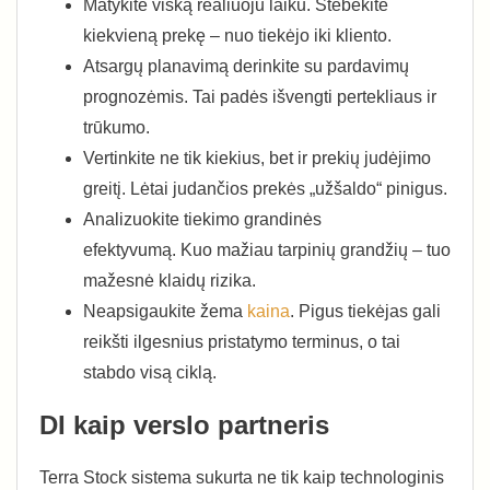
Matykite viską realiuoju laiku. Stebėkite
kiekvieną prekę – nuo tiekėjo iki kliento.
Atsargų planavimą derinkite su pardavimų
prognozėmis. Tai padės išvengti pertekliaus ir
trūkumo.
Vertinkite ne tik kiekius, bet ir prekių judėjimo
greitį. Lėtai judančios prekės „užšaldo“ pinigus.
Analizuokite tiekimo grandinės
efektyvumą. Kuo mažiau tarpinių grandžių – tuo
mažesnė klaidų rizika.
Neapsigaukite žema
kaina
. Pigus tiekėjas gali
reikšti ilgesnius pristatymo terminus, o tai
stabdo visą ciklą.
DI kaip verslo partneris
Terra Stock sistema sukurta ne tik kaip technologinis