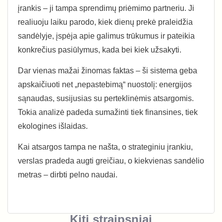
įrankis – ji tampa sprendimų priėmimo partneriu. Ji
realiuoju laiku parodo, kiek dienų prekė praleidžia
sandėlyje, įspėja apie galimus trūkumus ir pateikia
konkrečius pasiūlymus, kada bei kiek užsakyti.
Dar vienas mažai žinomas faktas – ši sistema geba
apskaičiuoti net „nepastebimą“ nuostolį: energijos
sąnaudas, susijusias su perteklinėmis atsargomis.
Tokia analizė padeda sumažinti tiek finansines, tiek
ekologines išlaidas.
Kai atsargos tampa ne našta, o strateginiu įrankiu,
verslas pradeda augti greičiau, o kiekvienas sandėlio
metras – dirbti pelno naudai.
Kiti straipsniai