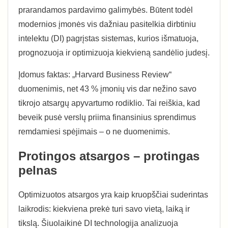
prarandamos pardavimo galimybės. Būtent todėl
modernios įmonės vis dažniau pasitelkia dirbtiniu
intelektu (DI) pagrįstas sistemas, kurios išmatuoja,
prognozuoja ir optimizuoja kiekvieną sandėlio judesį.
Įdomus faktas: „Harvard Business Review“
duomenimis, net 43 % įmonių vis dar nežino savo
tikrojo atsargų apyvartumo rodiklio. Tai reiškia, kad
beveik pusė verslų priima finansinius sprendimus
remdamiesi spėjimais – o ne duomenimis.
Protingos atsargos – protingas
pelnas
Optimizuotos atsargos yra kaip kruopščiai suderintas
laikrodis: kiekviena prekė turi savo vietą, laiką ir
tikslą. Šiuolaikinė DI technologija analizuoja