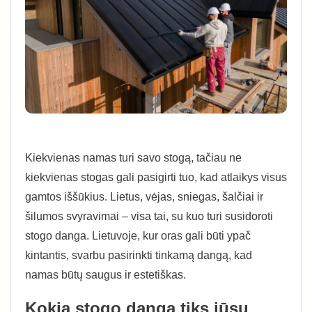
Kiekvienas namas turi savo stogą, tačiau ne
kiekvienas stogas gali pasigirti tuo, kad atlaikys visus
gamtos iššūkius. Lietus, vėjas, sniegas, šalčiai ir
šilumos svyravimai – visa tai, su kuo turi susidoroti
stogo danga. Lietuvoje, kur oras gali būti ypač
kintantis, svarbu pasirinkti tinkamą dangą, kad
namas būtų saugus ir estetiškas.
Kokia stogo danga tiks jūsų