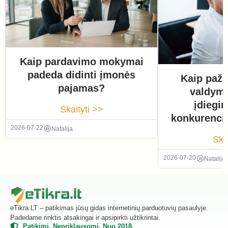
Kaip pardavimo mokymai
padeda didinti įmonės
Kaip paža
pajamas?
valdym
įdiegi
Skaityti >>
konkurenci
2026-07-22
Natalija
Ska
2026-07-20
Natalija
eTikra.LT – patikimas jūsų gidas internetinių parduotuvių pasaulyje.
Padedame rinktis atsakingai ir apsipirkti užtikrintai.
Patikimi. Nepriklausomi. Nuo 2018.