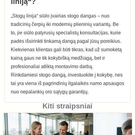
liniją“?
„Stogų linija“ siūlo įvairias stogo dangas – nuo
tradicinių čerpių iki modernių plieninių variantų. Be
to, jie siūlo patyrusių specialistų konsultacijas, kurie
padės išsirinkti tinkamą dangą pagal jūsų poreikius.
Kiekvienas klientas gali būti tikras, kad už sumokėtą
kainą gaus ne tik kokybišką medžiagą, bet ir
profesionaliai atliktą montavimo darbą.
Rinkdamiesi stogo dangą, investuokite į kokybę, nes
tai yra viena iš pagrindinių ilgalaikės namo apsaugos
nuo nepalankių oro sąlygų garantijų.
Kiti straipsniai