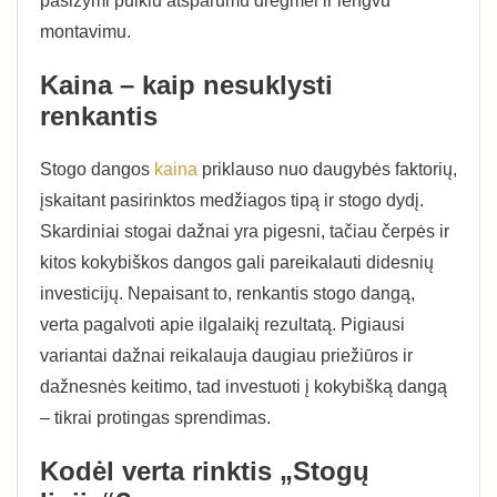
pasižymi puikiu atsparumu drėgmei ir lengvu
montavimu.
Kaina – kaip nesuklysti
renkantis
Stogo dangos
kaina
priklauso nuo daugybės faktorių,
įskaitant pasirinktos medžiagos tipą ir stogo dydį.
Skardiniai stogai dažnai yra pigesni, tačiau čerpės ir
kitos kokybiškos dangos gali pareikalauti didesnių
investicijų. Nepaisant to, renkantis stogo dangą,
verta pagalvoti apie ilgalaikį rezultatą. Pigiausi
variantai dažnai reikalauja daugiau priežiūros ir
dažnesnės keitimo, tad investuoti į kokybišką dangą
– tikrai protingas sprendimas.
Kodėl verta rinktis „Stogų