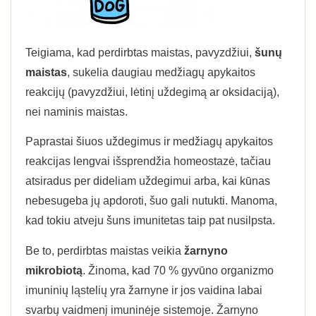
Teigiama, kad perdirbtas maistas, pavyzdžiui,
šunų
maistas
, sukelia daugiau medžiagų apykaitos
reakcijų (pavyzdžiui, lėtinį uždegimą ar oksidaciją),
nei naminis maistas.
Paprastai šiuos uždegimus ir medžiagų apykaitos
reakcijas lengvai išsprendžia homeostazė, tačiau
atsiradus per dideliam uždegimui arba, kai kūnas
nebesugeba jų apdoroti, šuo gali nutukti. Manoma,
kad tokiu atveju šuns imunitetas taip pat nusilpsta.
Be to, perdirbtas maistas veikia
žarnyno
mikrobiotą
. Žinoma, kad 70 % gyvūno organizmo
imuninių ląstelių yra žarnyne ir jos vaidina labai
svarbų vaidmenį imuninėje sistemoje. Žarnyno