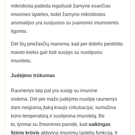
mikrobiota padeda reguliuoti žarnyne esančias
imunines ląsteles, todėl žarnyno mikrobiotos
anomalijos yra susijusios su įvairiomis imuninėmis
ligomis.
Dėl šių priežasčių manoma, kad per didelis perdirbto
maisto kiekis gali būti susijęs su nusilpusiu
imunitetu.
Judėjimo trūkumas
Raumenys taip pat yra susiję su imunine
sistema. Dėl per mažo judėjimo nusilpę raumenys
daro neigiamą įtaką kraujo cirkuliacijai, sumažina
kūno temperatūrą ir susilpnina imunitetą. Be
to, tyrimai su žmonėmis parodė, kad
saikingas
fizinis krūvis
aktyvina imuninių ląstelių funkciją. Ir