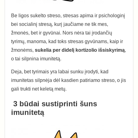
Be ligos sukelto streso, stresas apima ir psichologinį
bei socialinį stresą, kurį jaučiame ne tik mes,
žmonės, bet ir gyvūnai. Nors nėra tai įrodančių
tyrimų, manoma, kad toks stresas gyvūnams, kaip ir
žmonėms,
sukelia per didelį kortizolio išsiskyrimą
,
o tai silpnina imunitetą.
Deja, bet tyrimais yra labai sunku įrodyti, kad
imunitetas silpnėja dėl kasdien patiriamo streso, o jis
gali trukti net keletą metų.
3 būdai sustiprinti šuns
imunitetą