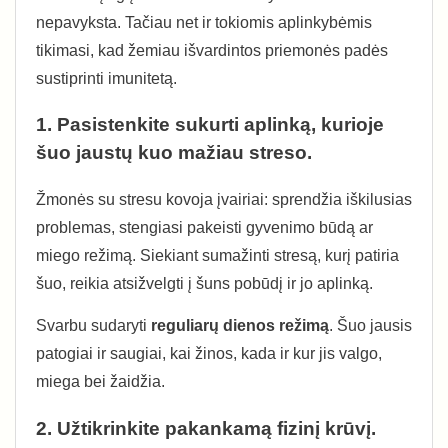
nepavyksta. Tačiau net ir tokiomis aplinkybėmis
tikimasi, kad žemiau išvardintos priemonės padės
sustiprinti imunitetą.
1. Pasistenkite sukurti aplinką, kurioje
šuo jaustų kuo mažiau streso.
Žmonės su stresu kovoja įvairiai: sprendžia iškilusias
problemas, stengiasi pakeisti gyvenimo būdą ar
miego režimą. Siekiant sumažinti stresą, kurį patiria
šuo, reikia atsižvelgti į šuns pobūdį ir jo aplinką.
Svarbu sudaryti
reguliarų dienos režimą
. Šuo jausis
patogiai ir saugiai, kai žinos, kada ir kur jis valgo,
miega bei žaidžia.
2. Užtikrinkite pakankamą fizinį krūvį.