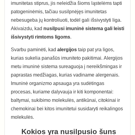
imunitetas stiprus, jis neleidžia šioms ląstelėms tapti
patogeninėmis, tačiau susilpnėjęs imunitetas
nebesugeba jų kontroliuoti, todėl gali išsivystyti liga.
Akivaizdu, kad
nusilpusi imuninė sistema gali leisti
išsivystyti rimtoms ligoms
.
Svarbu paminėti, kad
alergijos
taip pat yra ligos,
kurias sukelia panašūs imuniteto pakitimai. Alergijos
metu imuninė sistema sureaguoja į nereikšmingas ir
paprastas medžiagas, kurias vadiname alergenais.
Imuninė organizmo apsauga yra sudėtingas
procesas, kuriame dalyvauja ir kiti komponentai:
baltymai, sukibimo molekulės, antikūnai, citokinai ir
chemokinai bei kitos imunitetui susidaryti reikalingos
molekulės.
Kokios yra nusilpusio šuns