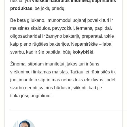
nes tai yra
visiškai natūralus imunitetą stiprinantis
produktas
, be jokių priedų.
Be beta gliukano, imunomoduliuojantį poveikį turi ir
maistinės skaidulos, pavyzdžiui, fermentų papildai,
oligosacharidai ir žarnyno bakterijų preparatai, tokie
kaip pieno rūgšties bakterijos. Nepamirškite – labai
svarbu, kad ir šie papildai būtų
kokybiški
.
Žinoma, stipriam imunitetui įtakos turi ir šuns
virškinimui tinkamas maistas. Tačiau jei rūpinsitės tik
juo, imuniteto stiprinimas nebus toks efektyvus, todėl
svarbu derinti įvairius būdus ir įsitikinti, kad jie
tinka jūsų augintiniui.
_____________________________________________