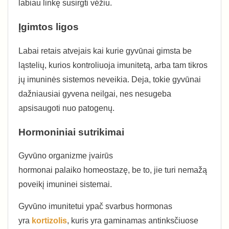
labiau linkę susirgti vėžiu.
Įgimtos ligos
Labai retais atvejais kai kurie gyvūnai gimsta be
ląstelių, kurios kontroliuoja imunitetą, arba tam tikros
jų imuninės sistemos neveikia. Deja, tokie gyvūnai
dažniausiai gyvena neilgai, nes nesugeba
apsisaugoti nuo patogenų.
Hormoniniai sutrikimai
Gyvūno organizme įvairūs
hormonai palaiko homeostazę, be to, jie turi nemažą
poveikį imuninei sistemai.
Gyvūno imunitetui ypač svarbus hormonas
yra
kortizolis
, kuris yra gaminamas antinksčiuose