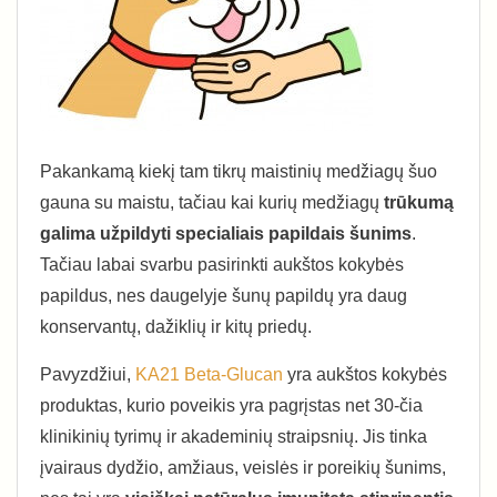
Pakankamą kiekį tam tikrų maistinių medžiagų šuo
gauna su maistu, tačiau kai kurių medžiagų
trūkumą
galima užpildyti specialiais papildais šunims
.
Tačiau labai svarbu pasirinkti aukštos kokybės
papildus, nes daugelyje šunų papildų yra daug
konservantų, dažiklių ir kitų priedų.
Pavyzdžiui,
KA21 Beta-Glucan
yra aukštos kokybės
produktas, kurio poveikis yra pagrįstas net 30-čia
klinikinių tyrimų ir akademinių straipsnių. Jis tinka
įvairaus dydžio, amžiaus, veislės ir poreikių šunims,