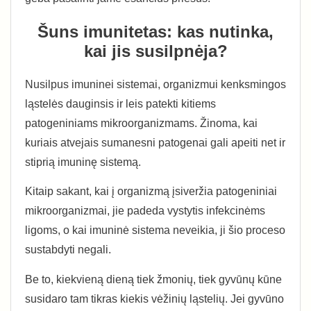
Šuns imunitetas: kas nutinka,
kai jis susilpnėja?
Nusilpus imuninei sistemai, organizmui kenksmingos
ląstelės dauginsis ir leis patekti kitiems
patogeniniams mikroorganizmams. Žinoma, kai
kuriais atvejais sumanesni patogenai gali apeiti net ir
stiprią imuninę sistemą.
Kitaip sakant, kai į organizmą įsiveržia patogeniniai
mikroorganizmai, jie padeda vystytis infekcinėms
ligoms, o kai imuninė sistema neveikia, ji šio proceso
sustabdyti negali.
Be to, kiekvieną dieną tiek žmonių, tiek gyvūnų kūne
susidaro tam tikras kiekis vėžinių ląstelių. Jei gyvūno