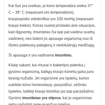
Kai šuo yra sveikas, jo kūno temperatūra siekia 37°
C – 39° C (nepaisant oro temperatūros),
kraujospūdis vidutiniškai yra 100 mmHg (nepaisant
kraujo kiekio). Kūnas nuolat prisitaiko prie situacijos,
kad išgyventų. Imunitetas čia taip pat vaidina svarbų
vaidmenį, nes būtent jis apsaugo organizmą nuo iš
išorės patekusių patogenų ir nereikalingų medžiagų.
Ši apsauga ir yra vadinama
imunitetu
.
Kitaip sakant, kai virusai ir bakterijos patenka į
gyvūno organizmą, baltųjų kraujo kūnelių galia juos
tiesiog nužudo. Jei organizme yra ląstelių, kurios
sutrikdo kūno homeostazę, pavyzdžiui, vėžinės
ląstelės, baltieji kraujo kūneliai jas taip pat pašalins.
Gyvūno
imunitetas yra stiprus
, kai jo organizmas
geba pašalinti jame esančius priešus.