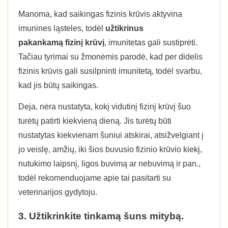
Manoma, kad saikingas fizinis krūvis aktyvina
imunines ląsteles, todėl
užtikrinus
pakankamą fizinį krūvį
, imunitetas gali sustiprėti.
Tačiau tyrimai su žmonėmis parodė, kad per didelis
fizinis krūvis gali susilpninti imunitetą, todėl svarbu,
kad jis būtų saikingas.
Deja, nėra nustatyta, kokį vidutinį fizinį krūvį šuo
turėtų patirti kiekvieną dieną. Jis turėtų būti
nustatytas kiekvienam šuniui atskirai, atsižvelgiant į
jo veislę, amžių, iki šios buvusio fizinio krūvio kiekį,
nutukimo laipsnį, ligos buvimą ar nebuvimą ir pan.,
todėl rekomenduojame apie tai pasitarti su
veterinarijos gydytoju.
3. Užtikrinkite tinkamą šuns mitybą.