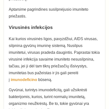
Aptarsime pagrindines susilpnėjusio imuniteto
priežastis.
Virusinės infekcijos
Kai kurios virusinės ligos, pavyzdžiui, AIDS virusas,
silpnina gyvūnų imuninę sistemą. Nusilpus
imunitetui, virusas pradeda daugintis. Paprastai tokia
virusinė infekcija savaime imuniteto nesusilpnina,
tačiau, jei ji dėl tam tikrų priežasčių išsivystys,
imunitetas bus pažeistas ir jis gali pereiti
į
imunodeficino
būseną.
Gyvūnai, turintys imunodeficitą, gali užsikrėsti
bakterijomis, kurios, turint normalų imunitetą,
organizmo neužkrėstų. Be to, tokie gyvūnai yra