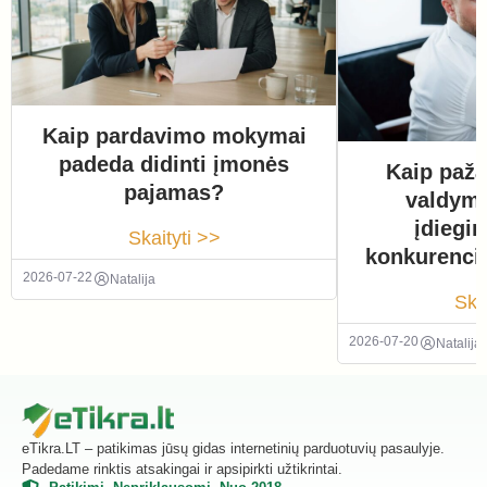
Kaip pardavimo mokymai
padeda didinti įmonės
Kaip paža
pajamas?
valdym
įdiegi
Skaityti >>
konkurenci
2026-07-22
Natalija
Ska
2026-07-20
Natalija
eTikra.LT – patikimas jūsų gidas internetinių parduotuvių pasaulyje.
Padedame rinktis atsakingai ir apsipirkti užtikrintai.