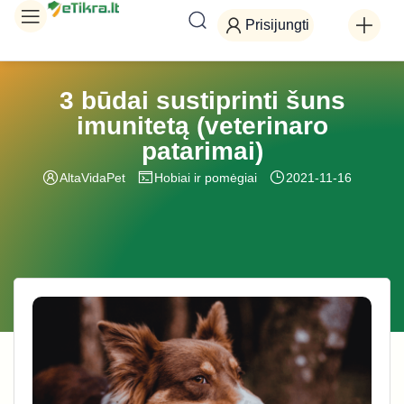
Prisijungti
3 būdai sustiprinti šuns
imunitetą (veterinaro
patarimai)
AltaVidaPet
Hobiai ir pomėgiai
2021-11-16