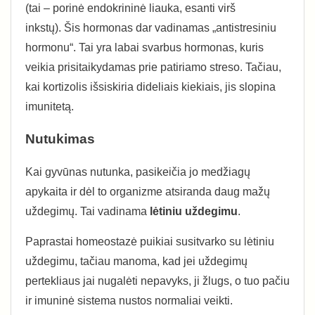
(tai – porinė endokrininė liauka, esanti virš
inkstų). Šis hormonas dar vadinamas „antistresiniu
hormonu“. Tai yra labai svarbus hormonas, kuris
veikia prisitaikydamas prie patiriamo streso. Tačiau,
kai kortizolis išsiskiria dideliais kiekiais, jis slopina
imunitetą.
Nutukimas
Kai gyvūnas nutunka, pasikeičia jo medžiagų
apykaita ir dėl to organizme atsiranda daug mažų
uždegimų. Tai vadinama
lėtiniu uždegimu
.
Paprastai homeostazė puikiai susitvarko su lėtiniu
uždegimu, tačiau manoma, kad jei uždegimų
pertekliaus jai nugalėti nepavyks, ji žlugs, o tuo pačiu
ir imuninė sistema nustos normaliai veikti.