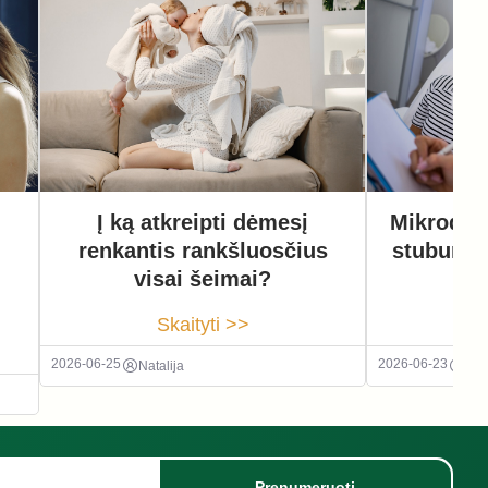
Į ką atkreipti dėmesį
Mikrodisk
renkantis rankšluosčius
stuburo o
visai šeimai?
r
Skaityti >>
2026-06-25
2026-06-23
Natalija
Nata
Prenumeruoti