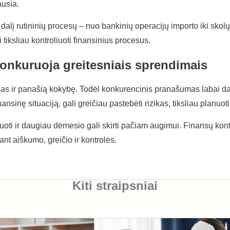
ausia.
dalį rutininių procesų – nuo bankinių operacijų importo iki skolų
i tiksliau kontroliuoti finansinius procesus.
konkuruoja greitesniais sprendimais
gas ir panašią kokybę. Todėl konkurencinis pranašumas labai da
ansinę situaciją, gali greičiau pastebėti rizikas, tiksliau planuo
ruoti ir daugiau dėmesio gali skirti pačiam augimui. Finansų ko
t aiškumo, greičio ir kontrolės.
Kiti straipsniai