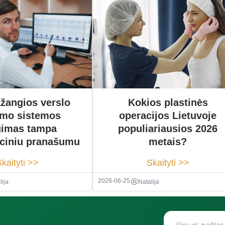
Kokios plastinės
žangios verslo
operacijos Lietuvoje
ymo sistemos
populiariausios 2026
gimas tampa
metais?
ciniu pranašumu
Skaityti >>
kaityti >>
2026-06-25
Natalija
lija