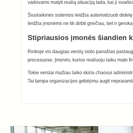
vadovams matyti realią situaciją tada, kai ji svarbi
Šiuolaikinės sistemos leidžia automatizuoti didelę 
leidžia įmonėms ne tik dirbti greičiau, bet ir geroka
Stipriausios įmonės šiandien 
Rinkoje vis daugiau verslų siūlo panašias paslau
procesuose. Įmonės, kurios realiuoju laiku mato fin
Tokie verslai mažiau laiko skiria chaosui administ
Tai tampa organizacijos gebėjimu augti neprarandan