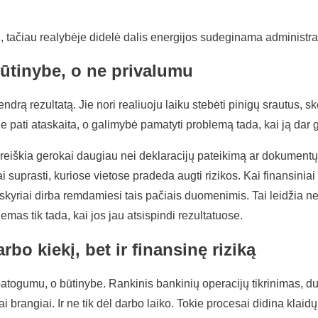
, tačiau realybėje didelė dalis energijos sudeginama administra
ūtinybe, o ne privalumu
ą rezultatą. Jie nori realiuoju laiku stebėti pinigų srautus, sk
 pati ataskaita, o galimybė pamatyti problemą tada, kai ją dar g
 reiškia gerokai daugiau nei deklaracijų pateikimą ar dokumentų r
i suprasti, kuriose vietose pradeda augti rizikos. Kai finansinia
ngi skyriai dirba remdamiesi tais pačiais duomenimis. Tai leidžia ne
lemas tik tada, kai jos jau atsispindi rezultatuose.
bo kiekį, bet ir finansinę riziką
atogumu, o būtinybe. Rankinis bankinių operacijų tikrinimas, d
i brangiai. Ir ne tik dėl darbo laiko. Tokie procesai didina klaid