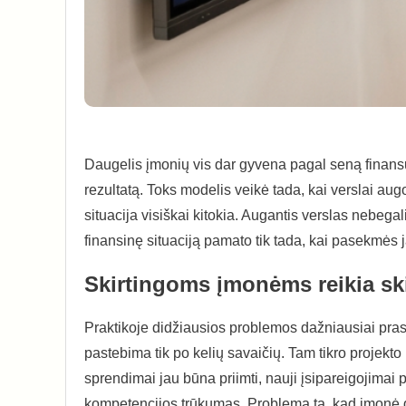
Daugelis įmonių vis dar gyvena pagal seną finansų
rezultatą. Toks modelis veikė tada, kai verslai au
situacija visiškai kitokia. Augantis verslas nebegal
finansinę situaciją pamato tik tada, kai pasekmės
Skirtingoms įmonėms reikia ski
Praktikoje didžiausios problemos dažniausiai prasi
pastebima tik po kelių savaičių. Tam tikro projekt
sprendimai jau būna priimti, nauji įsipareigojimai
kompetencijos trūkumas. Problema ta, kad įmonė d