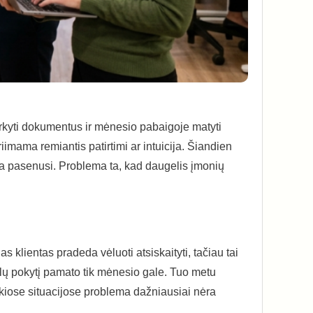
arkyti dokumentus ir mėnesio pabaigoje matyti
imama remiantis patirtimi ar intuicija. Šiandien
u yra pasenusi. Problema ta, kad daugelis įmonių
klientas pradeda vėluoti atsiskaityti, tačiau tai
alų pokytį pamato tik mėnesio gale. Tuo metu
Tokiose situacijose problema dažniausiai nėra