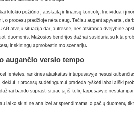
škai kitokio požiūrio į apskaitą ir finansų kontrolę. Individuali 
ni, o procesų pradžioje nėra daug. Tačiau augant apyvartai, dar
 UAB atveju situacija dar jautresnė, nes atsiranda dvejybinė ap
oliuoti duomenis. Mažosios bendrijos dažnai susiduria su kita pr
esų ir skirtingų apmokestinimo scenarijų.
ko augančio verslo tempo
excel lenteles, rankines ataskaitas ir tarpusavyje nesusikalbanč
kiekiui ir procesų sudėtingumui pradeda ryškėti labai aiški pro
 dažnai bando suprasti situaciją iš kelių tarpusavyje nesutampan
 laiko skirti ne analizei ar sprendimams, o pačių duomenų tikrin