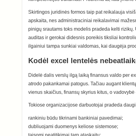
Skirtingos juridinės formos taip pat reikalauja visi
apskaita, nes administraciniai reikalavimai mažes
pinigų srautams toks modelis pradeda kelti rizikų.
auditas ir gerokai didesnis poreikis tiksliai kontr
ilgainiui tampa sunkiai valdomas, kai daugėja proc
Kodėl excel lentelės nebeatlai
Didelė dalis verslų ilgą laiką finansus valdo per 
atrodo pakankamai patogus. Tačiau augant klientų 
vienus skaičius, finansų skyrius kitus, o vadovybė
Tokiose organizacijose darbuotojai pradeda daugiau
rankiniu būdu tikrinami bankiniai pavedimai;
dubliuojami duomenys keliose sistemose;
taisomi neatitikimai tarp ataskaitų;