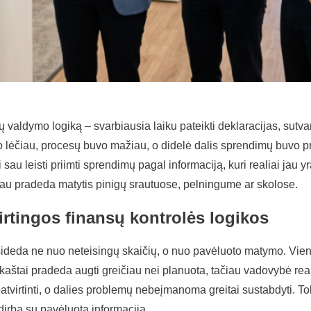
 valdymo logiką – svarbiausia laiku pateikti deklaracijas, sutv
go lėčiau, procesų buvo mažiau, o didelė dalis sprendimų buvo pri
i sau leisti priimti sprendimų pagal informaciją, kuri realiai ja
 jau pradeda matytis pinigų srautuose, pelningume ar skolose.
rtingos finansų kontrolės logikos
deda ne nuo neteisingų skaičių, o nuo pavėluoto matymo. Vienas 
o kaštai pradeda augti greičiau nei planuota, tačiau vadovybė re
 patvirtinti, o dalies problemų nebeįmanoma greitai sustabdyti. 
irba su pavėluota informacija.