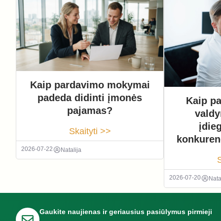
Kaip pardavimo mokymai
padeda didinti įmonės
Kaip pa
pajamas?
vald
įdie
Skaityti >>
konkuren
2026-07-22
Natalija
S
2026-07-20
Nata
Gaukite naujienas ir geriausius pasiūlymus pirmieji