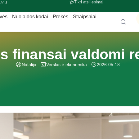
uvių
Tikri atsiliepimai
uvės
Nuolaidos kodai
Prekės
Straipsniai
s finansai valdomi re
Natalija
Verslas ir ekonomika
2026-05-18