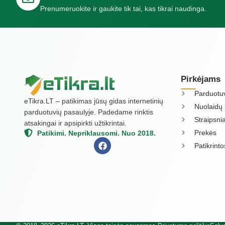
Prenumeruokite ir gaukite tik tai, kas tikrai naudinga.
Pirkėjams
Parduotu
eTikra.LT – patikimas jūsų gidas internetinių
Nuolaidų 
parduotuvių pasaulyje. Padedame rinktis
Straipsnia
atsakingai ir apsipirkti užtikrintai.
Prekės
Patikimi. Nepriklausomi. Nuo 2018.
Patikrint