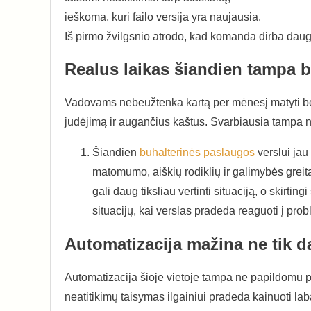
ieškoma, kuri failo versija yra naujausia.
Iš pirmo žvilgsnio atrodo, kad komanda dirba daug
Realus laikas šiandien tampa b
Vadovams nebeužtenka kartą per mėnesį matyti bendr
judėjimą ir augančius kaštus. Svarbiausia tampa ne
Šiandien
buhalterinės paslaugos
verslui jau
matomumo, aiškių rodiklių ir galimybės greita
gali daug tiksliau vertinti situaciją, o skirti
situacijų, kai verslas pradeda reaguoti į prob
Automatizacija mažina ne tik dar
Automatizacija šioje vietoje tampa ne papildomu p
neatitikimų taisymas ilgainiui pradeda kainuoti laba