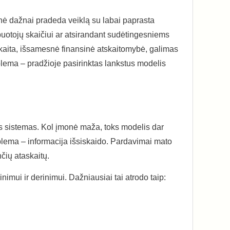
įmonė dažnai pradeda veiklą su labai paprasta
buotojų skaičiui ar atsirandant sudėtingesniems
skaita, išsamesnė finansinė atskaitomybė, galimas
oblema – pradžioje pasirinktas lankstus modelis
ias sistemas. Kol įmonė maža, toks modelis dar
blema – informacija išsiskaido. Pardavimai mato
čių ataskaitų.
imui ir derinimui. Dažniausiai tai atrodo taip: