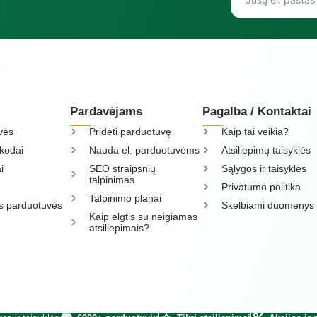
Pardavėjams
Pagalba / Kontaktai
vės
Pridėti parduotuvę
Kaip tai veikia?
kodai
Nauda el. parduotuvėms
Atsiliepimų taisyklės
i
SEO straipsnių
Sąlygos ir taisyklės
talpinimas
Privatumo politika
Talpinimo planai
os parduotuvės
Skelbiami duomenys
Kaip elgtis su neigiamas
atsiliepimais?