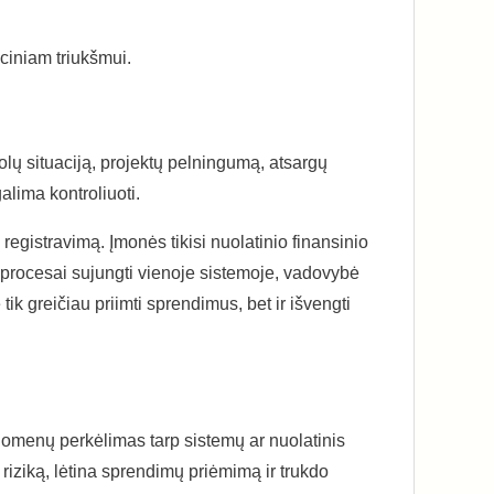
ciniam triukšmui.
olų situaciją, projektų pelningumą, atsargų
alima kontroliuoti.
egistravimą. Įmonės tikisi nuolatinio finansinio
i procesai sujungti vienoje sistemoje, vadovybė
 tik greičiau priimti sprendimus, bet ir išvengti
uomenų perkėlimas tarp sistemų ar nuolatinis
ų riziką, lėtina sprendimų priėmimą ir trukdo