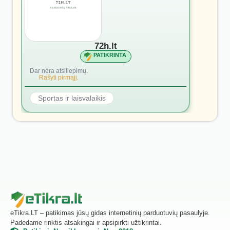
72h.lt
PATIKRINTA
Dar nėra atsiliepimų.
Rašyti pirmąjį.
Sportas ir laisvalaikis
eTikra.LT – patikimas jūsų gidas internetinių parduotuvių pasaulyje.
Padedame rinktis atsakingai ir apsipirkti užtikrintai.