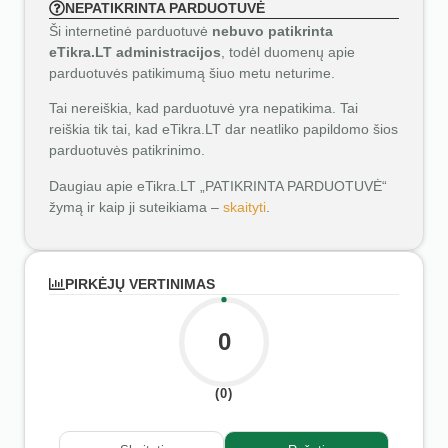
NEPATIKRINTA PARDUOTUVĖ
Ši internetinė parduotuvė
nebuvo patikrinta
eTikra.LT administracijos
, todėl duomenų apie
parduotuvės patikimumą šiuo metu neturime.
Tai nereiškia, kad parduotuvė yra nepatikima. Tai
reiškia tik tai, kad eTikra.LT dar neatliko papildomo šios
parduotuvės patikrinimo.
Daugiau apie eTikra.LT „PATIKRINTA PARDUOTUVĖ“
žymą ir kaip ji suteikiama –
skaityti
.
PIRKĖJŲ VERTINIMAS
0
(0)