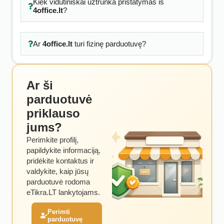
Kiek vidutiniškai užtrunka pristatymas iš
4office.lt
?
Ar
4office.lt
turi fizinę parduotuvę?
Ar ši
parduotuvė
priklauso
jums?
Perimkite profilį,
papildykite informaciją,
pridėkite kontaktus ir
valdykite, kaip jūsų
parduotuvė rodoma
eTikra.LT lankytojams.
Perimti
parduotuvę