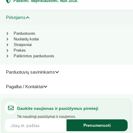
Patikimi. Nepriklausomi. Nuo 2018.
Pirkėjams
Parduotuvės
Nuolaidų kodai
Straipsniai
Prekės
Patikrintos parduotuvės
Parduotuvių savininkams
Pagalba / Kontaktai
Gaukite naujienas ir pasiūlymus pirmieji
Tik naudingi pasiūlymai ir naujienos.
Prenumeruoti