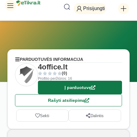
Prisijungti
PARDUOTUVĖS INFORMACIJA
4office.lt
(0)
Profilio peržiūros: 16
Į parduotuvę
Rašyti atsiliepimą
Sekti
Dalintis