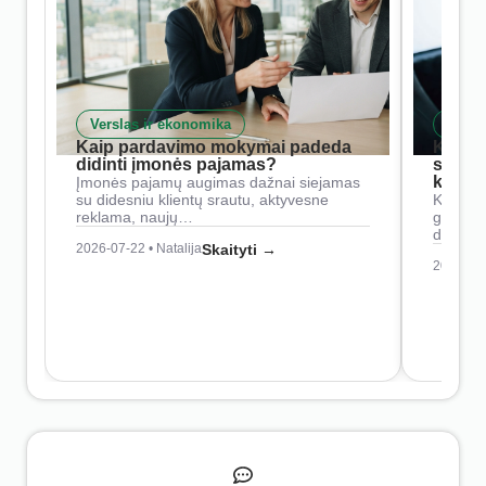
Verslas ir ekonomika
Skait
Kaip pardavimo mokymai padeda
Kaip 
didinti įmonės pajamas?
siste
konkur
Įmonės pajamų augimas dažnai siejamas
su didesniu klientų srautu, aktyvesne
Konkure
reklama, naujų…
geresnė
didesn
2026-07-22 • Natalija
Skaityti →
2026-07-