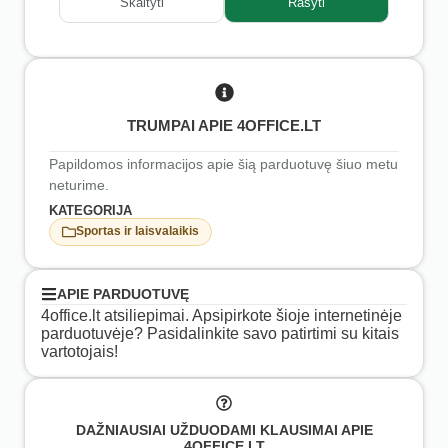
Skaityti
Rašyti
TRUMPAI APIE 4OFFICE.LT
Papildomos informacijos apie šią parduotuvę šiuo metu
neturime.
KATEGORIJA
Sportas ir laisvalaikis
APIE PARDUOTUVĘ
4office.lt atsiliepimai. Apsipirkote šioje internetinėje
parduotuvėje? Pasidalinkite savo patirtimi su kitais
vartotojais!
DAŽNIAUSIAI UŽDUODAMI KLAUSIMAI APIE
4OFFICE.LT