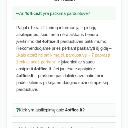
Ar
4office.lt
yra patikima parduotuvė?
Pagal eTikra.LT turimą informaciją ir pirkėjų
atsiliepimus, šiuo metu nėra aiškaus bendro
įvertinimo dėl
4office.lt
parduotuvės patikimumo.
Rekomenduojame prieš perkant paskaityti šį gidą –
„Kaip atpažinti patikimą el. parduotuvę – 7 paprasti
ženklai prieš perkant“
ir įsivertinti ar saugu
apsipirkti
4office.lt
. Jei jau esate apsipirkę
4office.lt
– prašome pasidalinti savo patirtimi ir
padėti kitiems pirkėjams daugiau sužinoti apie šią
parduotuvę.
Kiek yra atsiliepimų apie
4office.lt
?