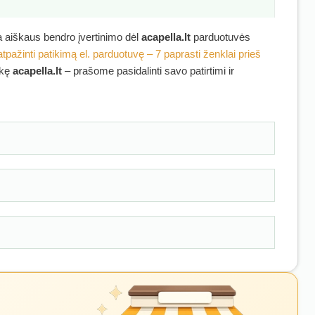
ra aiškaus bendro įvertinimo dėl
acapella.lt
parduotuvės
atpažinti patikimą el. parduotuvę – 7 paprasti ženklai prieš
rkę
acapella.lt
– prašome pasidalinti savo patirtimi ir