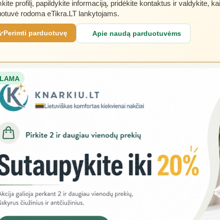
kite profilį, papildykite informaciją, pridėkite kontaktus ir valdykite, ka
otuvė rodoma eTikra.LT lankytojams.
Perimti parduotuvę
Apie naudą parduotuvėms
LAMA