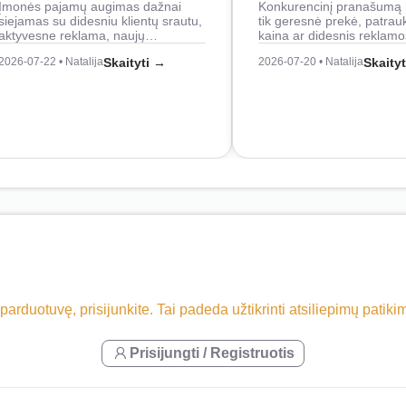
Įmonės pajamų augimas dažnai
Konkurencinį pranašumą 
siejamas su didesniu klientų srautu,
tik geresnė prekė, patrau
aktyvesne reklama, naujų…
kaina ar didesnis reklam
2026-07-22 • Natalija
Skaityti →
2026-07-20 • Natalija
Skaity
 parduotuvę, prisijunkite. Tai padeda užtikrinti atsiliepimų patik
Prisijungti / Registruotis