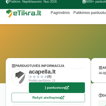
Patikimi. Nepriklausomi. Nuo 2018.
6000+ parduot
Pagrindinis
Patikimos parduot
PARDUOTUVĖS INFORMACIJA
A
acapella.lt
acap
(0)
Profilio peržiūros: 23
Į parduotuvę
D
Rašyti atsiliepimą