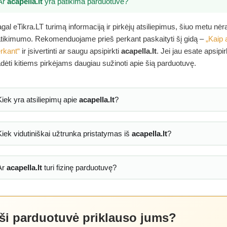
Ar
acapella.lt
yra patikima parduotuvė?
gal eTikra.LT turimą informaciją ir pirkėjų atsiliepimus, šiuo metu nė
tikimumo. Rekomenduojame prieš perkant paskaityti šį gidą –
„Kaip 
rkant“
ir įsivertinti ar saugu apsipirkti
acapella.lt
. Jei jau esate apsipi
dėti kitiems pirkėjams daugiau sužinoti apie šią parduotuvę.
Kiek yra atsiliepimų apie
acapella.lt
?
Kiek vidutiniškai užtrunka pristatymas iš
acapella.lt
?
Ar
acapella.lt
turi fizinę parduotuvę?
 ši parduotuvė priklauso jums?