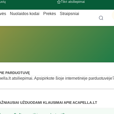
uvių
Tikri atsiliepimai
uvės
Nuolaidos kodai
Prekės
Straipsniai
PIE PARDUOTUVĘ
ella.lt atsiliepimai. Apsipirkote šioje internetinėje parduotuvėje? 
AŽNIAUSIAI UŽDUODAMI KLAUSIMAI APIE ACAPELLA.LT