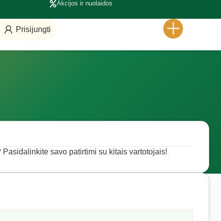
Akcijos ir nuolaidos
Prisijungti
Pasidalinkite savo patirtimi su kitais vartotojais!