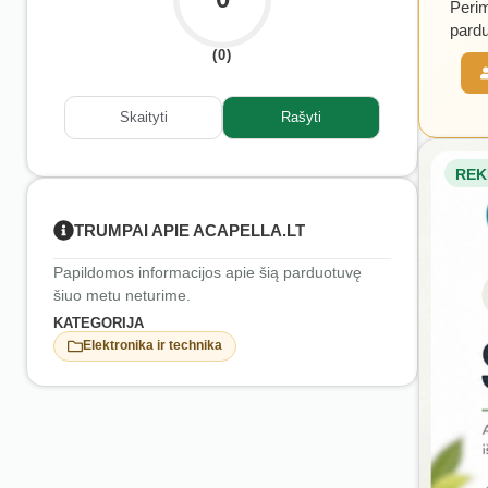
Perim
pardu
(0)
Skaityti
Rašyti
REK
TRUMPAI APIE ACAPELLA.LT
Papildomos informacijos apie šią parduotuvę
šiuo metu neturime.
KATEGORIJA
Elektronika ir technika