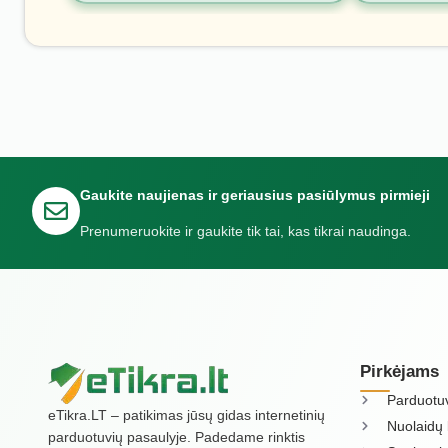
Gaukite naujienas ir geriausius pasiūlymus pirmieji
Prenumeruokite ir gaukite tik tai, kas tikrai naudinga.
Pirkėjams
Parduotu
eTikra.LT – patikimas jūsų gidas internetinių
Nuolaidų 
parduotuvių pasaulyje. Padedame rinktis