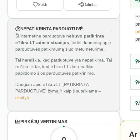
Sekti
Dalintis
Pa
pa
NEPATIKRINTA PARDUOTUVĖ
pe
Ši internetinė parduotuvė
nebuvo patikrinta
pa
eTikra.LT administracijos
, todėl duomenų apie
parduotuvės patikimumą šiuo metu neturime.
Tai nereiškia, kad parduotuvė yra nepatikima. Tai
reiškia tik tai, kad eTikra.LT dar neatliko
papildomo šios parduotuvės patikrinimo.
Daugiau apie eTikra.LT „PATIKRINTA
PARDUOTUVĖ“ žymą ir kaip ji suteikiama –
skaityti
.
PIRKĖJŲ VERTINIMAS
Ar
0