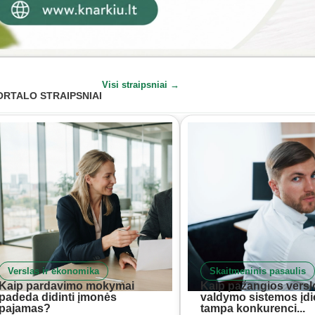
Visi straipsniai →
ORTALO STRAIPSNIAI
Verslas ir ekonomika
Skaitmeninis pasaulis
Kaip pardavimo mokymai
Kaip pažangios versl
padeda didinti įmonės
valdymo sistemos įd
pajamas?
tampa konkurenci...