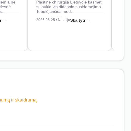
lemia ne
Plastinė chirurgija Lietuvoje kasmet
naudo
klesnė
sulaukia vis didesnio susidomėjimo.
Juos
os…
Tobulėjančios med…
2026-0
ti →
2026-06-25 • Natalija
Skaityti →
imumą ir skaidrumą.