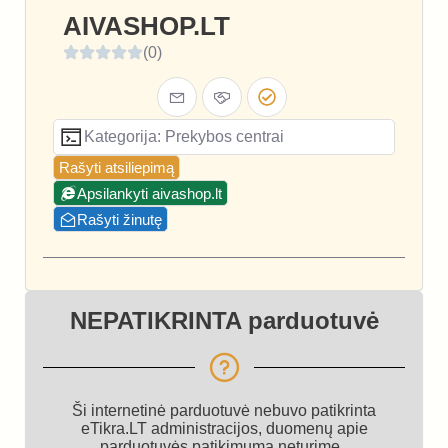
AIVASHOP.LT
(0)
Kategorija: Prekybos centrai
Rašyti atsiliepimą
Apsilankyti aivashop.lt
Rašyti žinutę
NEPATIKRINTA parduotuvė
Ši internetinė parduotuvė nebuvo patikrinta
eTikra.LT administracijos, duomenų apie
parduotuvės patikimumą neturime.