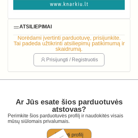
ATSILIEPIMAI
Norėdami įvertinti parduotuvę, prisijunkite.
Tai padeda užtikrinti atsiliepimų patikimumą ir
skaidrumą.
Prisijungti / Registruotis
Ar Jūs esate šios parduotuvės
atstovas?
Perimkite šios parduotuvės profilį ir naudokitės visais
mūsų siūlomais privalumais.
Perimti profilį