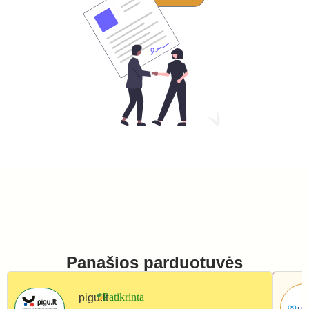
Panašios parduotuvės
pigu.lt