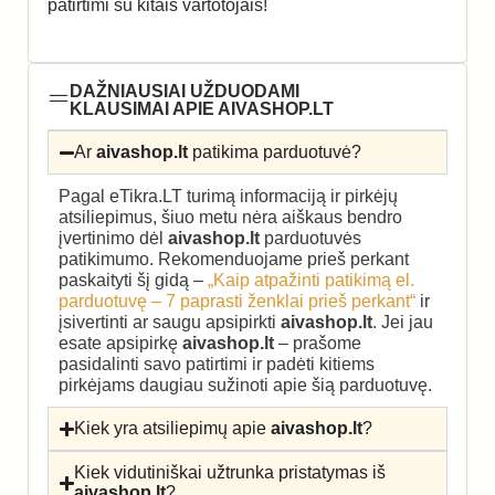
patirtimi su kitais vartotojais!
DAŽNIAUSIAI UŽDUODAMI
KLAUSIMAI APIE AIVASHOP.LT
Ar
aivashop.lt
patikima parduotuvė?
Pagal eTikra.LT turimą informaciją ir pirkėjų
atsiliepimus, šiuo metu nėra aiškaus bendro
įvertinimo dėl
aivashop.lt
parduotuvės
patikimumo. Rekomenduojame prieš perkant
paskaityti šį gidą –
„Kaip atpažinti patikimą el.
parduotuvę – 7 paprasti ženklai prieš perkant“
ir
įsivertinti ar saugu apsipirkti
aivashop.lt
. Jei jau
esate apsipirkę
aivashop.lt
– prašome
pasidalinti savo patirtimi ir padėti kitiems
pirkėjams daugiau sužinoti apie šią parduotuvę.
Kiek yra atsiliepimų apie
aivashop.lt
?
Kiek vidutiniškai užtrunka pristatymas iš
aivashop.lt
?