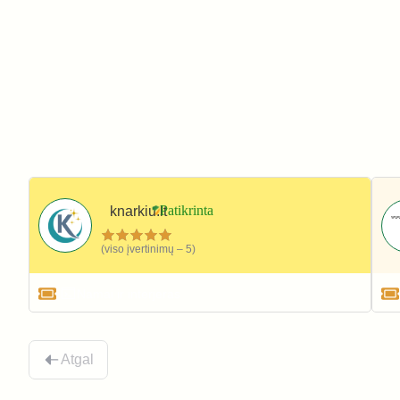
knarkiu.lt
(viso įvertinimų – 5)
Namai ir interjeras
Atgal