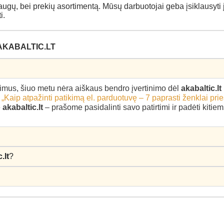
, bei prekių asortimentą. Mūsų darbuotojai geba įsiklausyti į k
i.
AKABALTIC.LT
epimus, šiuo metu nėra aiškaus bendro įvertinimo dėl
akabaltic.lt
–
„Kaip atpažinti patikimą el. parduotuvę – 7 paprasti ženklai pri
ę
akabaltic.lt
– prašome pasidalinti savo patirtimi ir padėti kiti
.lt
?