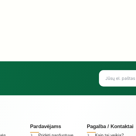
Pardavėjams
Pagalba / Kontaktai
vės
Pridėti parduotuvę
Kaip tai veikia?