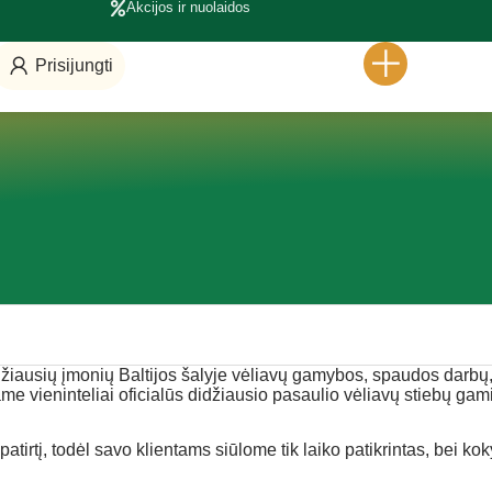
Akcijos ir nuolaidos
Prisijungti
džiausių įmonių Baltijos šalyje vėliavų gamybos, spaudos darbų,
ame vieninteliai oficialūs didžiausio pasaulio vėliavų stiebų 
tirtį, todėl savo klientams siūlome tik laiko patikrintas, bei kok