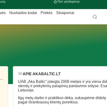
uvių
Tikri atsiliepimai
uvės
Nuolaidos kodai
Prekės
Straipsniai
APIE AKABALTIC.LT
UAB „Aka Baltic“ įsteigta 2008 metais ir yra viena di
stendų ir prekybinių palapinių pardavimo srityse. Es
Lietuvoje.
Ilgų metų darbo ir praktikos dėka, sukaupėme didelę pa
pagal išrankiausių klientų poreikius.