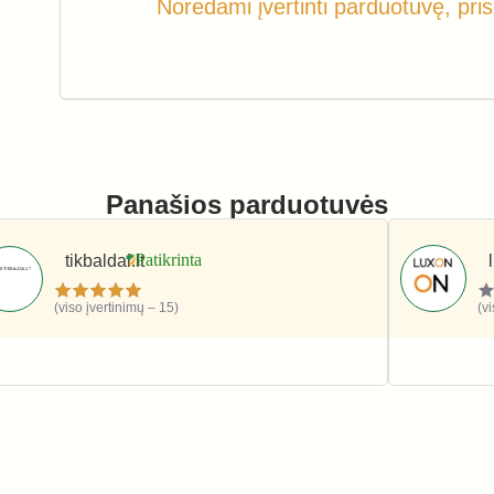
Norėdami įvertinti parduotuvę, pris
Panašios parduotuvės
tikbaldai.lt
(viso įvertinimų – 15)
(v
Namai ir interjeras
Namai ir i