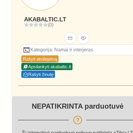
AKABALTIC.LT
(0)
Kategorija: Namai ir interjeras
Rašyti atsiliepimą
Apsilankyti akabaltic.lt
Rašyti žinutę
NEPATIKRINTA parduotuvė
Ši internetinė parduotuvė nebuvo patikrinta eTikra.LT