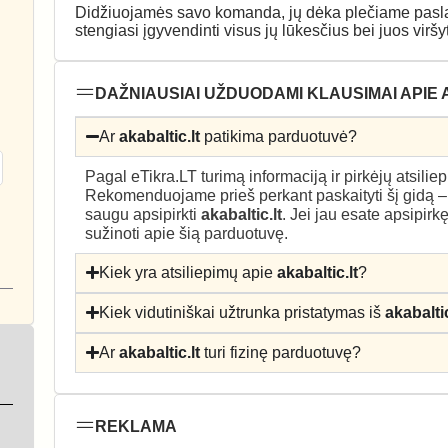
Didžiuojamės savo komanda, jų dėka plečiame paslaugų
stengiasi įgyvendinti visus jų lūkesčius bei juos viršyt
DAŽNIAUSIAI UŽDUODAMI KLAUSIMAI APIE 
Ar
akabaltic.lt
patikima parduotuvė?
Pagal eTikra.LT turimą informaciją ir pirkėjų atsili
Rekomenduojame prieš perkant paskaityti šį gidą 
saugu apsipirkti
akabaltic.lt
. Jei jau esate apsipirk
sužinoti apie šią parduotuvę.
Kiek yra atsiliepimų apie
akabaltic.lt
?
Kiek vidutiniškai užtrunka pristatymas iš
akabaltic
Ar
akabaltic.lt
turi fizinę parduotuvę?
REKLAMA