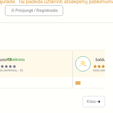
ijunkite. Tai padeda užtikrinti atsiliepimų patikimum
Prisijungti / Registruotis
luxon.lt
baldusale.
iso įvertinimų – 0)
(viso įvertinim
nterjeras
Namai ir interjer
Kitas