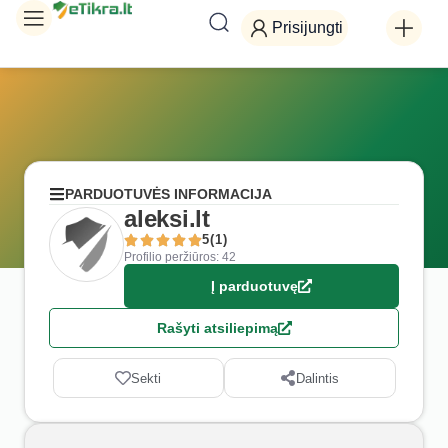
Prisijungti
PARDUOTUVĖS INFORMACIJA
aleksi.lt
5(1)
Profilio peržiūros: 42
Į parduotuvę
Rašyti atsiliepimą
Sekti
Dalintis