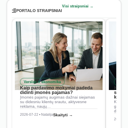
Visi straipsniai →
PORTALO STRAIPSNIAI
Verslas ir ekonomika
Skait
Kaip pardavimo mokymai padeda
Kaip 
didinti įmonės pajamas?
siste
konkur
Įmonės pajamų augimas dažnai siejamas
su didesniu klientų srautu, aktyvesne
Konkure
reklama, naujų…
geresnė
didesn
2026-07-22 • Natalija
Skaityti →
2026-07-