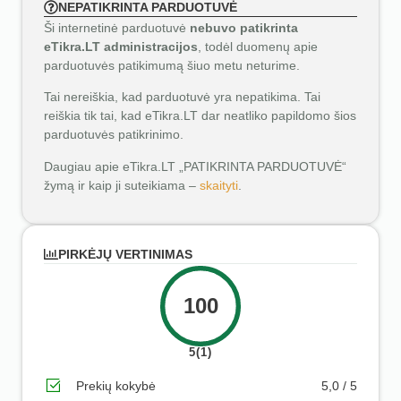
NEPATIKRINTA PARDUOTUVĖ
Ši internetinė parduotuvė
nebuvo patikrinta
eTikra.LT administracijos
, todėl duomenų apie
parduotuvės patikimumą šiuo metu neturime.
Tai nereiškia, kad parduotuvė yra nepatikima. Tai
reiškia tik tai, kad eTikra.LT dar neatliko papildomo šios
parduotuvės patikrinimo.
Daugiau apie eTikra.LT „PATIKRINTA PARDUOTUVĖ“
žymą ir kaip ji suteikiama –
skaityti
.
PIRKĖJŲ VERTINIMAS
100
5(1)
Prekių kokybė
5,0 / 5