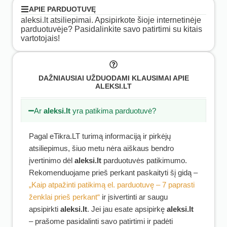
APIE PARDUOTUVĘ
aleksi.lt atsiliepimai. Apsipirkote šioje internetinėje
parduotuvėje? Pasidalinkite savo patirtimi su kitais
vartotojais!
DAŽNIAUSIAI UŽDUODAMI KLAUSIMAI APIE
ALEKSI.LT
Ar
aleksi.lt
yra patikima parduotuvė?
Pagal eTikra.LT turimą informaciją ir pirkėjų
atsiliepimus, šiuo metu nėra aiškaus bendro
įvertinimo dėl
aleksi.lt
parduotuvės patikimumo.
Rekomenduojame prieš perkant paskaityti šį gidą –
„Kaip atpažinti patikimą el. parduotuvę – 7 paprasti
ženklai prieš perkant“
ir įsivertinti ar saugu
apsipirkti
aleksi.lt
. Jei jau esate apsipirkę
aleksi.lt
– prašome pasidalinti savo patirtimi ir padėti