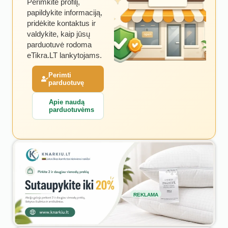
Perimkite profilį,
papildykite informaciją,
pridėkite kontaktus ir
valdykite, kaip jūsų
parduotuvė rodoma
eTikra.LT lankytojams.
Perimti
parduotuvę
Apie naudą
parduotuvėms
REKLAMA