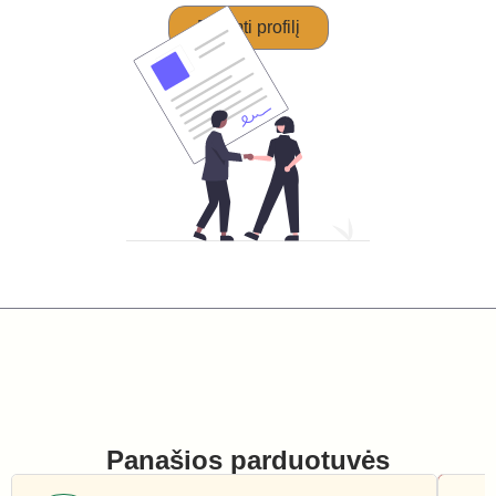
Perimti profilį
Panašios parduotuvės