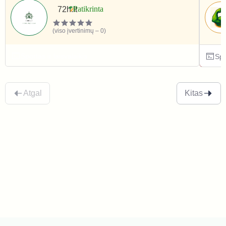
72h.lt
(viso įvertinimų – 0)
Sportas ir laisvalaikis
Spo
Atgal
Kitas