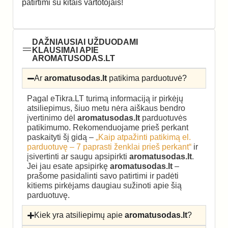
patirtimi su kitais vartotojais!
DAŽNIAUSIAI UŽDUODAMI
KLAUSIMAI APIE
AROMATUSODAS.LT
Ar
aromatusodas.lt
patikima parduotuvė?
Pagal eTikra.LT turimą informaciją ir pirkėjų
atsiliepimus, šiuo metu nėra aiškaus bendro
įvertinimo dėl
aromatusodas.lt
parduotuvės
patikimumo. Rekomenduojame prieš perkant
paskaityti šį gidą –
„Kaip atpažinti patikimą el.
parduotuvę – 7 paprasti ženklai prieš perkant“
ir
įsivertinti ar saugu apsipirkti
aromatusodas.lt
.
Jei jau esate apsipirkę
aromatusodas.lt
–
prašome pasidalinti savo patirtimi ir padėti
kitiems pirkėjams daugiau sužinoti apie šią
parduotuvę.
Kiek yra atsiliepimų apie
aromatusodas.lt
?