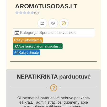
AROMATUSODAS.LT
(0)
Kategorija: Sportas ir laisvalaikis
Rašyti atsiliepimą
Apsilankyti aromatusodas.lt
Rašyti žinutę
NEPATIKRINTA parduotuvė
Ši internetinė parduotuvė nebuvo patikrinta
eTikra.LT administracijos, duomenų apie
parduotuvės patikimumą neturime.