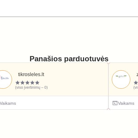
Panašios parduotuvės
tikrosleles.lt
(viso įvertinimų – 0)
(v
Vaikams
Vaikams