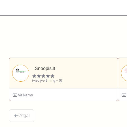
Snoopis.lt
(viso įvertinimų – 0)
Vaikams
Atgal