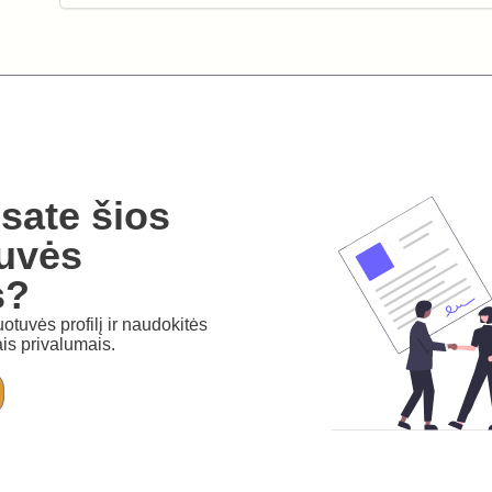
sate šios
uvės
s?
otuvės profilį ir naudokitės
is privalumais.