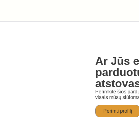
Ar Jūs e
parduot
atstova
Perimkite šios pardu
visais mūsų siūloma
Perimti profilį