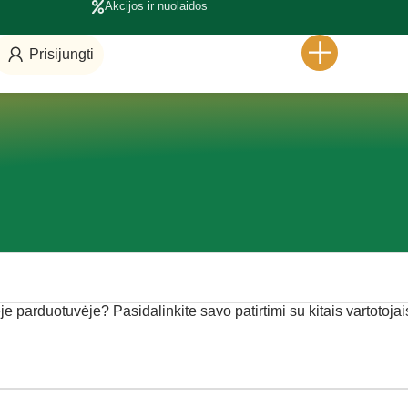
Akcijos ir nuolaidos
Prisijungti
ėje parduotuvėje? Pasidalinkite savo patirtimi su kitais vartotojai