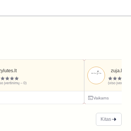
zylutes.lt
zuja.lt
iso įvertinimų – 0)
(viso įvertinim
Vaikams
Kitas