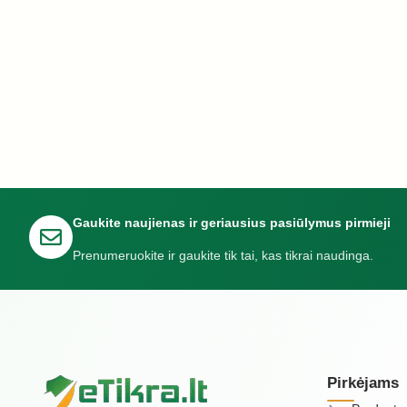
Gaukite naujienas ir geriausius pasiūlymus pirmieji
Prenumeruokite ir gaukite tik tai, kas tikrai naudinga.
Pirkėjams