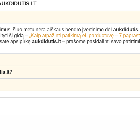
AUKDIDUTIS.LT
epimus, šiuo metu nėra aiškaus bendro įvertinimo dėl
aukdidutis.l
yti šį gidą –
„Kaip atpažinti patikimą el. parduotuvę – 7 paprast
esate apsipirkę
aukdidutis.lt
– prašome pasidalinti savo patirtimi 
is.lt
?