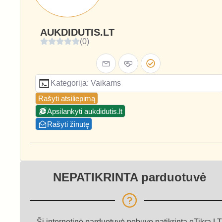
AUKDIDUTIS.LT
(0)
Kategorija: Vaikams
Rašyti atsiliepimą
Apsilankyti aukdidutis.lt
Rašyti žinutę
NEPATIKRINTA parduotuvė
Ši internetinė parduotuvė nebuvo patikrinta eTikra.LT