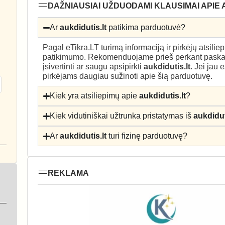
DAŽNIAUSIAI UŽDUODAMI KLAUSIMAI APIE 
Ar
aukdidutis.lt
patikima parduotuvė?
Pagal eTikra.LT turimą informaciją ir pirkėjų atsili
patikimumo. Rekomenduojame prieš perkant paskait
įsivertinti ar saugu apsipirkti
aukdidutis.lt
. Jei jau 
pirkėjams daugiau sužinoti apie šią parduotuvę.
Kiek yra atsiliepimų apie
aukdidutis.lt
?
Kiek vidutiniškai užtrunka pristatymas iš
aukdidut
Ar
aukdidutis.lt
turi fizinę parduotuvę?
REKLAMA