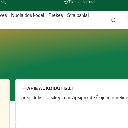
uvių
Tikri atsiliepimai
uvės
Nuolaidos kodai
Prekės
Straipsniai
APIE AUKDIDUTIS.LT
aukdidutis.lt atsiliepimai. Apsipirkote šioje internetin