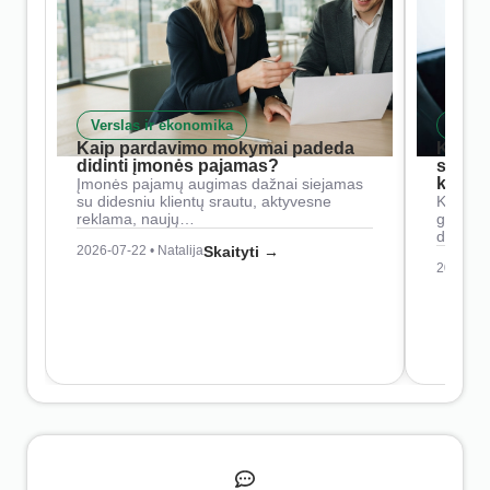
Verslas ir ekonomika
Skait
Kaip pardavimo mokymai padeda
Kaip 
didinti įmonės pajamas?
siste
konkur
Įmonės pajamų augimas dažnai siejamas
su didesniu klientų srautu, aktyvesne
Konkure
reklama, naujų…
geresnė
didesn
2026-07-22 • Natalija
Skaityti →
2026-07-