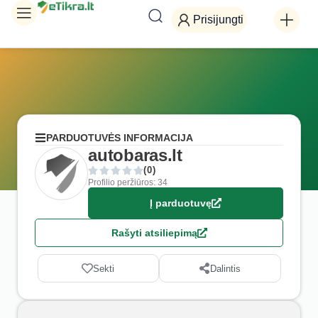
Prisijungti
PARDUOTUVĖS INFORMACIJA
autobaras.lt
(0)
Profilio peržiūros: 34
Į parduotuvę
Rašyti atsiliepimą
Sekti
Dalintis