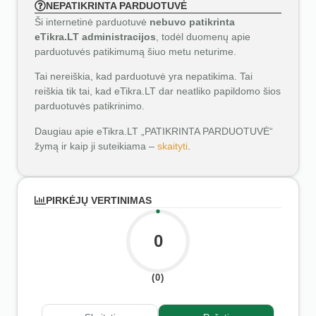
NEPATIKRINTA PARDUOTUVĖ
Ši internetinė parduotuvė
nebuvo patikrinta
eTikra.LT administracijos
, todėl duomenų apie
parduotuvės patikimumą šiuo metu neturime.
Tai nereiškia, kad parduotuvė yra nepatikima. Tai
reiškia tik tai, kad eTikra.LT dar neatliko papildomo šios
parduotuvės patikrinimo.
Daugiau apie eTikra.LT „PATIKRINTA PARDUOTUVĖ“
žymą ir kaip ji suteikiama –
skaityti
.
PIRKĖJŲ VERTINIMAS
0
(0)