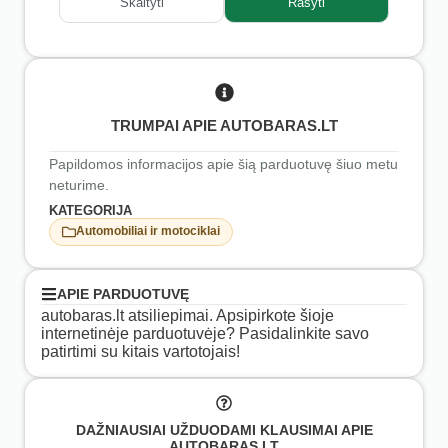
Skaityti
Rašyti
TRUMPAI APIE AUTOBARAS.LT
Papildomos informacijos apie šią parduotuvę šiuo metu
neturime.
KATEGORIJA
Automobiliai ir motociklai
APIE PARDUOTUVĘ
autobaras.lt atsiliepimai. Apsipirkote šioje
internetinėje parduotuvėje? Pasidalinkite savo
patirtimi su kitais vartotojais!
DAŽNIAUSIAI UŽDUODAMI KLAUSIMAI APIE
AUTOBARAS.LT