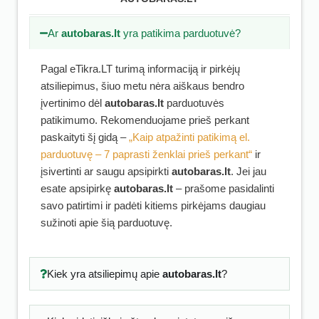
Ar
autobaras.lt
yra patikima parduotuvė?
Pagal eTikra.LT turimą informaciją ir pirkėjų
atsiliepimus, šiuo metu nėra aiškaus bendro
įvertinimo dėl
autobaras.lt
parduotuvės
patikimumo. Rekomenduojame prieš perkant
paskaityti šį gidą –
„Kaip atpažinti patikimą el.
parduotuvę – 7 paprasti ženklai prieš perkant“
ir
įsivertinti ar saugu apsipirkti
autobaras.lt
. Jei jau
esate apsipirkę
autobaras.lt
– prašome pasidalinti
savo patirtimi ir padėti kitiems pirkėjams daugiau
sužinoti apie šią parduotuvę.
Kiek yra atsiliepimų apie
autobaras.lt
?