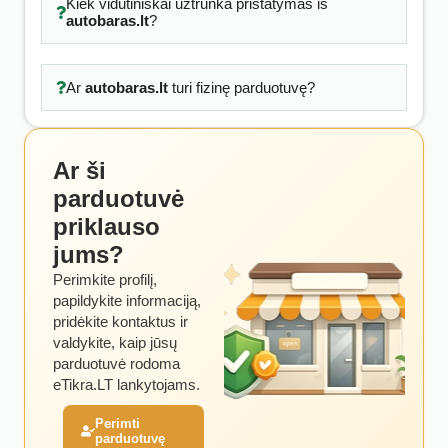
Kiek vidutiniškai užtrunka pristatymas iš
autobaras.lt
?
Ar
autobaras.lt
turi fizinę parduotuvę?
Ar ši
parduotuvė
priklauso
jums?
Perimkite profilį,
papildykite informaciją,
pridėkite kontaktus ir
valdykite, kaip jūsų
parduotuvė rodoma
eTikra.LT lankytojams.
Perimti
parduotuvę