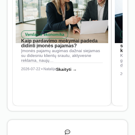
Verslas ir ekonomika
Skait
Kaip pardavimo mokymai padeda
Kaip 
didinti įmonės pajamas?
siste
konkur
Įmonės pajamų augimas dažnai siejamas
su didesniu klientų srautu, aktyvesne
Konkure
reklama, naujų…
geresnė
didesn
2026-07-22 • Natalija
Skaityti →
2026-07-