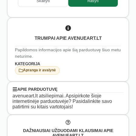
Skaityti
Rašyti
TRUMPAI APIE AVENUEART.LT
Papildomos informacijos apie šią parduotuvę šiuo metu
neturime.
KATEGORIJA
Apranga ir avalynė
APIE PARDUOTUVĘ
avenueart.lt atsiliepimai. Apsipirkote šioje
internetinėje parduotuvėje? Pasidalinkite savo
patirtimi su kitais vartotojais!
DAŽNIAUSIAI UŽDUODAMI KLAUSIMAI APIE
AVENUEART.LT