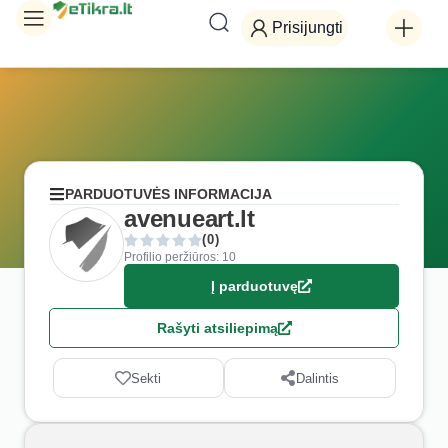
Prisijungti
PARDUOTUVĖS INFORMACIJA
avenueart.lt
(0)
Profilio peržiūros: 10
Į parduotuvę
Rašyti atsiliepimą
Sekti
Dalintis