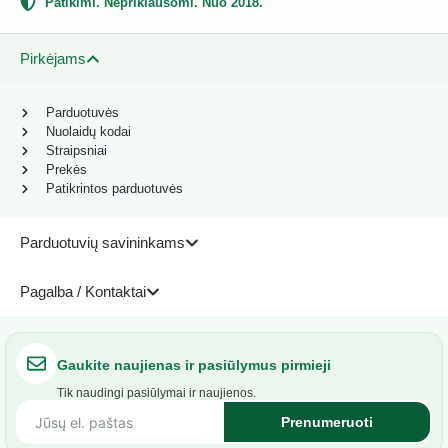
Patikimi. Nepriklausomi. Nuo 2018.
Pirkėjams
Parduotuvės
Nuolaidų kodai
Straipsniai
Prekės
Patikrintos parduotuvės
Parduotuvių savininkams
Pagalba / Kontaktai
Gaukite naujienas ir pasiūlymus pirmieji
Tik naudingi pasiūlymai ir naujienos.
Prenumeruoti