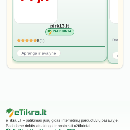
pirk13.lt
PATIKRINTA
Dar nėra at
5
(1)
Rašyti p
Apranga ir avalynė
Aprang
eTikra.LT – patikimas jūsų gidas internetinių parduotuvių pasaulyje.
Padedame rinktis atsakingai ir apsipirkti užtikrintai.