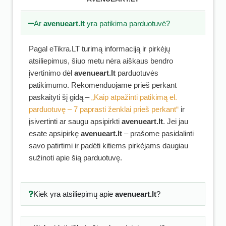
Ar
avenueart.lt
yra patikima parduotuvė?
Pagal eTikra.LT turimą informaciją ir pirkėjų
atsiliepimus, šiuo metu nėra aiškaus bendro
įvertinimo dėl
avenueart.lt
parduotuvės
patikimumo. Rekomenduojame prieš perkant
paskaityti šį gidą –
„Kaip atpažinti patikimą el.
parduotuvę – 7 paprasti ženklai prieš perkant“
ir
įsivertinti ar saugu apsipirkti
avenueart.lt
. Jei jau
esate apsipirkę
avenueart.lt
– prašome pasidalinti
savo patirtimi ir padėti kitiems pirkėjams daugiau
sužinoti apie šią parduotuvę.
Kiek yra atsiliepimų apie
avenueart.lt
?