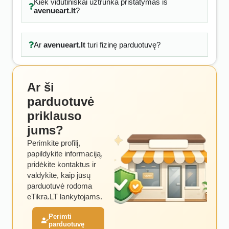
Kiek vidutiniškai užtrunka pristatymas iš
avenueart.lt
?
Ar
avenueart.lt
turi fizinę parduotuvę?
Ar ši
parduotuvė
priklauso
jums?
Perimkite profilį,
papildykite informaciją,
pridėkite kontaktus ir
valdykite, kaip jūsų
parduotuvė rodoma
eTikra.LT lankytojams.
Perimti
parduotuvę