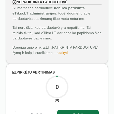
NEPATIKRINTA PARDUOTUVĖ
Ši internetinė parduotuvė
nebuvo patikrinta
eTikra.LT administracijos
, todėl duomenų apie
parduotuvės patikimumą šiuo metu neturime.
Tai nereiškia, kad parduotuvė yra nepatikima. Tai
reiškia tik tai, kad eTikra.LT dar neatliko papildomo šios
parduotuvės patikrinimo.
Daugiau apie eTikra.LT „PATIKRINTA PARDUOTUVĖ“
žymą ir kaip ji suteikiama –
skaityti
.
PIRKĖJŲ VERTINIMAS
0
(0)