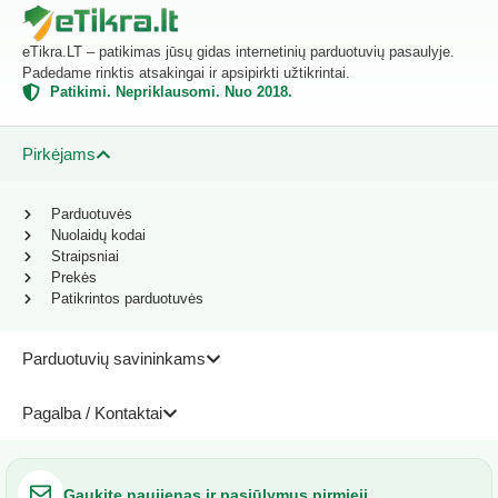
eTikra.LT – patikimas jūsų gidas internetinių parduotuvių pasaulyje.
Padedame rinktis atsakingai ir apsipirkti užtikrintai.
Patikimi. Nepriklausomi. Nuo 2018.
Pirkėjams
Parduotuvės
Nuolaidų kodai
Straipsniai
Prekės
Patikrintos parduotuvės
Parduotuvių savininkams
Pagalba / Kontaktai
Gaukite naujienas ir pasiūlymus pirmieji