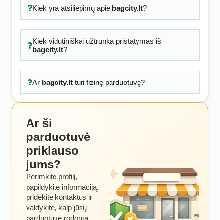
Kiek yra atsiliepimų apie
bagcity.lt
?
Kiek vidutiniškai užtrunka pristatymas iš
bagcity.lt
?
Ar
bagcity.lt
turi fizinę parduotuvę?
Ar ši
parduotuvė
priklauso
jums?
Perimkite profilį,
papildykite informaciją,
pridėkite kontaktus ir
valdykite, kaip jūsų
parduotuvė rodoma