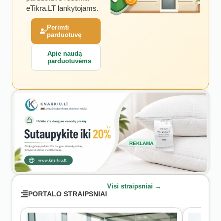
eTikra.LT lankytojams.
Perimti
parduotuvę
Apie naudą
parduotuvėms
REKLAMA
Visi straipsniai →
PORTALO STRAIPSNIAI