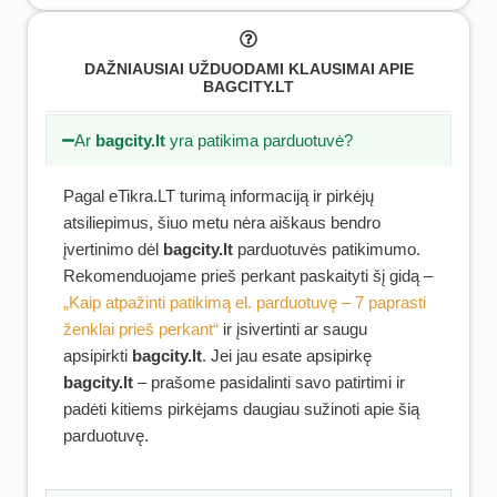
DAŽNIAUSIAI UŽDUODAMI KLAUSIMAI APIE
BAGCITY.LT
Ar
bagcity.lt
yra patikima parduotuvė?
Pagal eTikra.LT turimą informaciją ir pirkėjų
atsiliepimus, šiuo metu nėra aiškaus bendro
įvertinimo dėl
bagcity.lt
parduotuvės patikimumo.
Rekomenduojame prieš perkant paskaityti šį gidą –
„Kaip atpažinti patikimą el. parduotuvę – 7 paprasti
ženklai prieš perkant“
ir įsivertinti ar saugu
apsipirkti
bagcity.lt
. Jei jau esate apsipirkę
bagcity.lt
– prašome pasidalinti savo patirtimi ir
padėti kitiems pirkėjams daugiau sužinoti apie šią
parduotuvę.