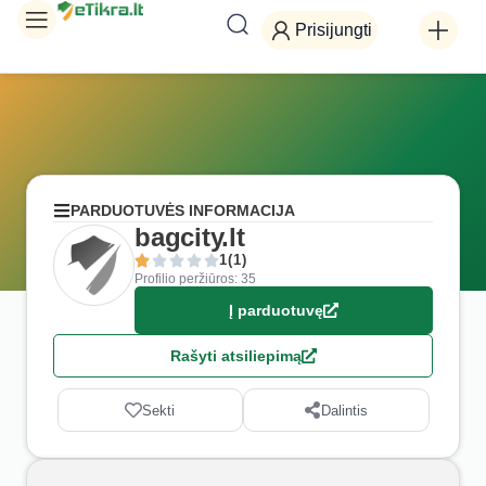
Prisijungti
PARDUOTUVĖS INFORMACIJA
bagcity.lt
1(1)
Profilio peržiūros: 35
Į parduotuvę
Rašyti atsiliepimą
Sekti
Dalintis