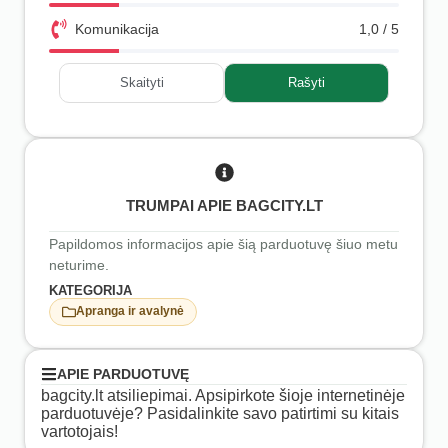
Komunikacija
1,0 / 5
Skaityti
Rašyti
TRUMPAI APIE BAGCITY.LT
Papildomos informacijos apie šią parduotuvę šiuo metu
neturime.
KATEGORIJA
Apranga ir avalynė
APIE PARDUOTUVĘ
bagcity.lt atsiliepimai. Apsipirkote šioje internetinėje
parduotuvėje? Pasidalinkite savo patirtimi su kitais
vartotojais!