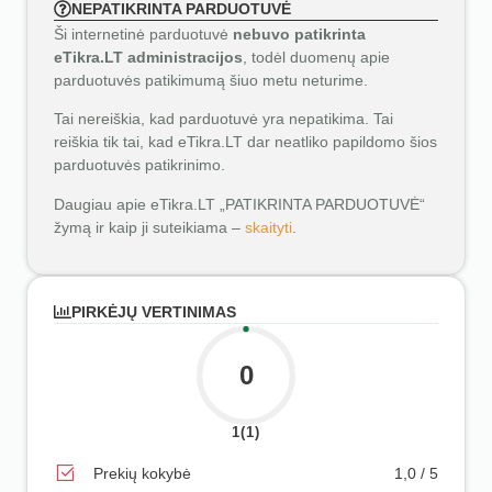
NEPATIKRINTA PARDUOTUVĖ
Ši internetinė parduotuvė
nebuvo patikrinta
eTikra.LT administracijos
, todėl duomenų apie
parduotuvės patikimumą šiuo metu neturime.
Tai nereiškia, kad parduotuvė yra nepatikima. Tai
reiškia tik tai, kad eTikra.LT dar neatliko papildomo šios
parduotuvės patikrinimo.
Daugiau apie eTikra.LT „PATIKRINTA PARDUOTUVĖ“
žymą ir kaip ji suteikiama –
skaityti
.
PIRKĖJŲ VERTINIMAS
0
1(1)
Prekių kokybė
1,0 / 5