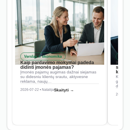
Verslas ir ekonomika
Skait
Kaip pardavimo mokymai padeda
Kaip 
didinti įmonės pajamas?
siste
konkur
Įmonės pajamų augimas dažnai siejamas
su didesniu klientų srautu, aktyvesne
Konkure
reklama, naujų…
geresnė
didesn
2026-07-22 • Natalija
Skaityti →
2026-07-