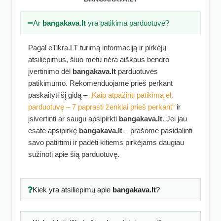
Ar
bangakava.lt
yra patikima parduotuvė?
Pagal eTikra.LT turimą informaciją ir pirkėjų
atsiliepimus, šiuo metu nėra aiškaus bendro
įvertinimo dėl
bangakava.lt
parduotuvės
patikimumo. Rekomenduojame prieš perkant
paskaityti šį gidą –
„Kaip atpažinti patikimą el.
parduotuvę – 7 paprasti ženklai prieš perkant“
ir
įsivertinti ar saugu apsipirkti
bangakava.lt
. Jei jau
esate apsipirkę
bangakava.lt
– prašome pasidalinti
savo patirtimi ir padėti kitiems pirkėjams daugiau
sužinoti apie šią parduotuvę.
Kiek yra atsiliepimų apie
bangakava.lt
?