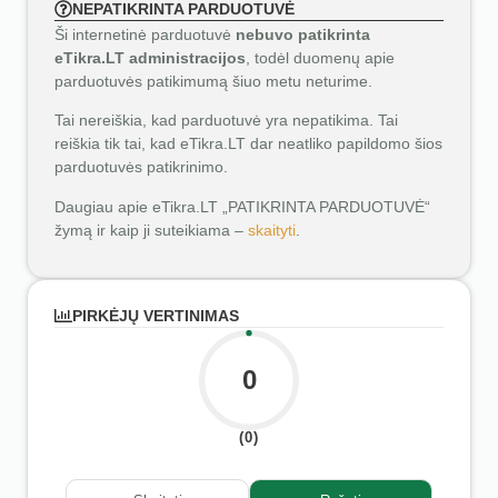
NEPATIKRINTA PARDUOTUVĖ
Ši internetinė parduotuvė
nebuvo patikrinta
eTikra.LT administracijos
, todėl duomenų apie
parduotuvės patikimumą šiuo metu neturime.
Tai nereiškia, kad parduotuvė yra nepatikima. Tai
reiškia tik tai, kad eTikra.LT dar neatliko papildomo šios
parduotuvės patikrinimo.
Daugiau apie eTikra.LT „PATIKRINTA PARDUOTUVĖ“
žymą ir kaip ji suteikiama –
skaityti
.
PIRKĖJŲ VERTINIMAS
0
(0)