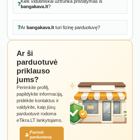
Kiek vidutiniškai užtrunka pristatymas iš
bangakava.lt
?
Ar
bangakava.lt
turi fizinę parduotuvę?
Ar ši
parduotuvė
priklauso
jums?
Perimkite profilį,
papildykite informaciją,
pridėkite kontaktus ir
valdykite, kaip jūsų
parduotuvė rodoma
eTikra.LT lankytojams.
Perimti
parduotuvę