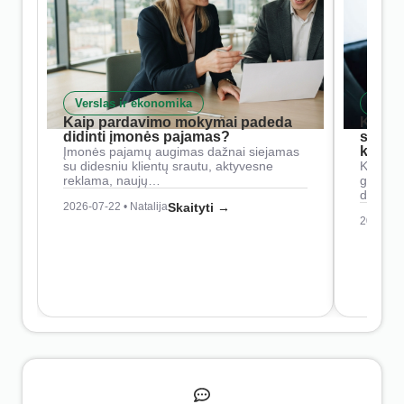
Verslas ir ekonomika
Skait
Kaip pardavimo mokymai padeda
Kaip 
didinti įmonės pajamas?
siste
konkur
Įmonės pajamų augimas dažnai siejamas
su didesniu klientų srautu, aktyvesne
Konkure
reklama, naujų…
geresnė
didesn
2026-07-22 • Natalija
Skaityti →
2026-07-