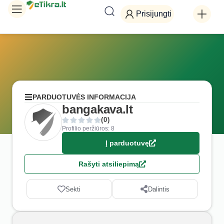
Prisijungti
PARDUOTUVĖS INFORMACIJA
bangakava.lt
(0)
Profilio peržiūros: 8
Į parduotuvę
Rašyti atsiliepimą
Sekti
Dalintis