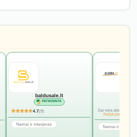
baldusale.lt
alsod
PATIKRINTA
PATI
Dar nėra atsiliepimų.
4.7
(9)
Rašyti pirmąjį.
Namai ir interjeras
Namai ir interjera