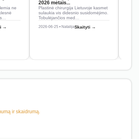
2026 metais...
Rankš
lemia ne
Plastinė chirurgija Lietuvoje kasmet
naudo
klesnė
sulaukia vis didesnio susidomėjimo.
Juos
os…
Tobulėjančios med…
2026-0
ti →
2026-06-25 • Natalija
Skaityti →
imumą ir skaidrumą.