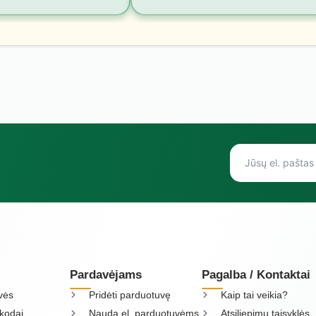
Pardavėjams
Pagalba / Kontaktai
vės
Pridėti parduotuvę
Kaip tai veikia?
kodai
Nauda el. parduotuvėms
Atsiliepimų taisyklės