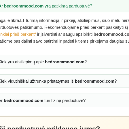
Ar
bedroommood.com
yra patikima parduotuvė?
gal eTikra.LT turimą informaciją ir pirkėjų atsiliepimus, šiuo metu nė
rduotuvės patikimumo. Rekomenduojame prieš perkant paskaityti šį
nklai prieš perkant“
ir įsivertinti ar saugu apsipirkti
bedroommood.c
ašome pasidalinti savo patirtimi ir padėti kitiems pirkėjams daugiau s
Kiek yra atsiliepimų apie
bedroommood.com
?
Kiek vidutiniškai užtrunka pristatymas iš
bedroommood.com
?
Ar
bedroommood.com
turi fizinę parduotuvę?
 ši parduotuvė priklauso jums?