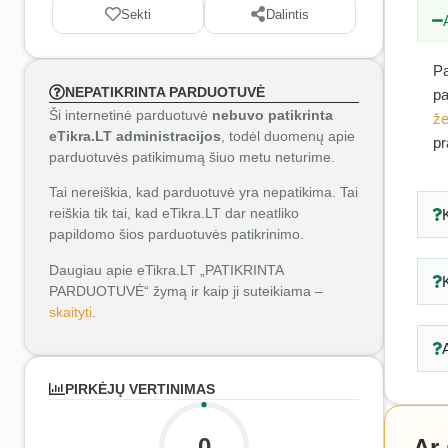
Sekti
Dalintis
Pa
NEPATIKRINTA PARDUOTUVĖ
pa
Ši internetinė parduotuvė
nebuvo patikrinta
že
eTikra.LT administracijos
, todėl duomenų apie
pr
parduotuvės patikimumą šiuo metu neturime.
Tai nereiškia, kad parduotuvė yra nepatikima. Tai
reiškia tik tai, kad eTikra.LT dar neatliko
papildomo šios parduotuvės patikrinimo.
Daugiau apie eTikra.LT „PATIKRINTA
PARDUOTUVĖ“ žymą ir kaip ji suteikiama –
skaityti
.
PIRKĖJŲ VERTINIMAS
0
Ar