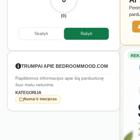
Perim
pardu
(0)
Skaityti
Rašyti
REK
TRUMPAI APIE BEDROOMMOOD.COM
Papildomos informacijos apie šią parduotuvę
šiuo metu neturime.
KATEGORIJA
Namai ir interjeras