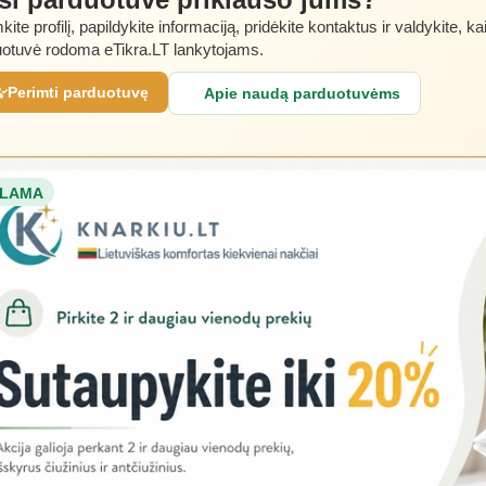
kite profilį, papildykite informaciją, pridėkite kontaktus ir valdykite, ka
otuvė rodoma eTikra.LT lankytojams.
Perimti parduotuvę
Apie naudą parduotuvėms
LAMA