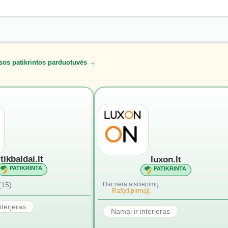
sos patikrintos parduotuvės →
tikbaldai.lt
luxon.lt
PATIKRINTA
PATIKRINTA
(15)
Dar nėra atsiliepimų.
Rašyti pirmąjį.
nterjeras
Namai ir interjeras