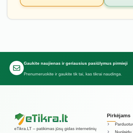
Gaukite naujienas ir geriausius pasiūlymus pirmieji
Prenumeruokite ir gaukite tik tai, kas tikrai naudinga.
Pirkėjams
Parduotu
eTikra.LT – patikimas jūsų gidas internetinių
Nuolaidų 