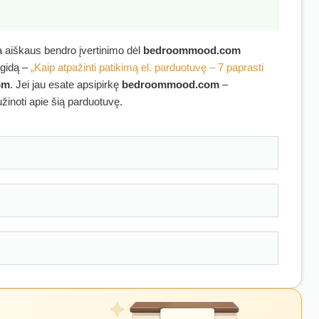
ra aiškaus bendro įvertinimo dėl
bedroommood.com
 gidą –
„Kaip atpažinti patikimą el. parduotuvę – 7 paprasti
om
. Jei jau esate apsipirkę
bedroommood.com
–
užinoti apie šią parduotuvę.