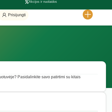
Akcijos ir nuolaidos
Prisijungti
tuvėje? Pasidalinkite savo patirtimi su kitais