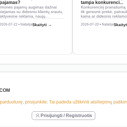
pajamas?
tampa konkurenci...
Įmonės pajamų augimas dažnai
Konkurencinį pranašumą 
siejamas su didesniu klientų srautu,
tik geresnė prekė, patrau
aktyvesne reklama, naujų…
kaina ar didesnis reklam
2026-07-22 • Natalija
Skaityti →
2026-07-20 • Natalija
Skaity
.COM
 parduotuvę, prisijunkite. Tai padeda užtikrinti atsiliepimų patik
Prisijungti / Registruotis