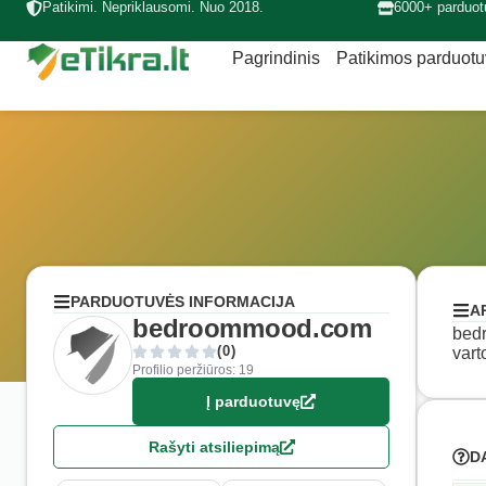
Patikimi. Nepriklausomi. Nuo 2018.
6000+ parduot
Pagrindinis
Patikimos parduot
PARDUOTUVĖS INFORMACIJA
A
bedroommood.com
bedr
(0)
vart
Profilio peržiūros: 19
Į parduotuvę
Rašyti atsiliepimą
D