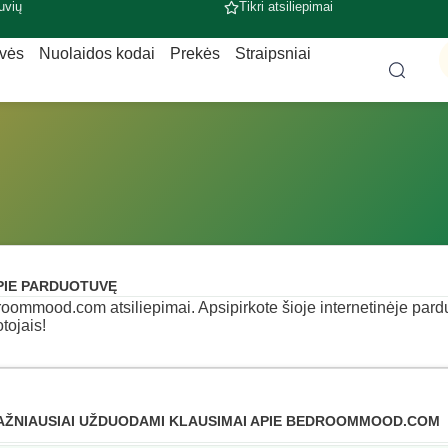
uvių
Tikri atsiliepimai
uvės
Nuolaidos kodai
Prekės
Straipsniai
PIE PARDUOTUVĘ
oommood.com atsiliepimai. Apsipirkote šioje internetinėje parduo
otojais!
AŽNIAUSIAI UŽDUODAMI KLAUSIMAI APIE BEDROOMMOOD.COM