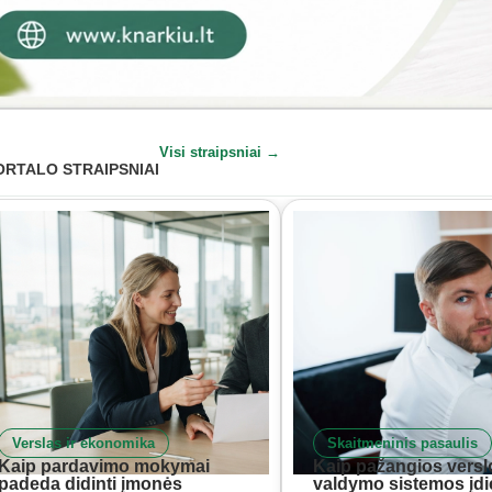
Visi straipsniai →
ORTALO STRAIPSNIAI
Verslas ir ekonomika
Skaitmeninis pasaulis
Kaip pardavimo mokymai
Kaip pažangios versl
padeda didinti įmonės
valdymo sistemos įd