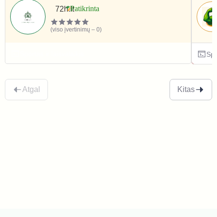
72h.lt
(viso įvertinimų – 0)
Sportas ir laisvalaikis
Spo
Atgal
Kitas