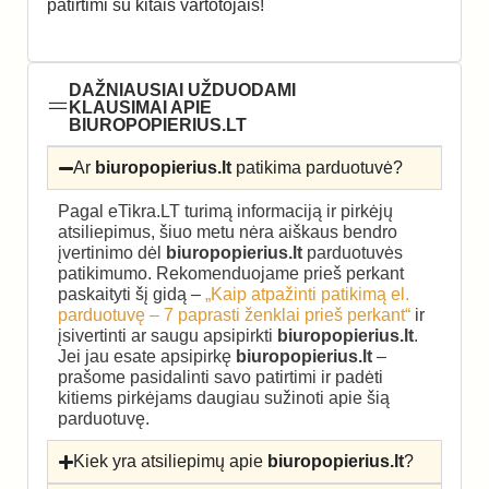
patirtimi su kitais vartotojais!
DAŽNIAUSIAI UŽDUODAMI
KLAUSIMAI APIE
BIUROPOPIERIUS.LT
Ar
biuropopierius.lt
patikima parduotuvė?
Pagal eTikra.LT turimą informaciją ir pirkėjų
atsiliepimus, šiuo metu nėra aiškaus bendro
įvertinimo dėl
biuropopierius.lt
parduotuvės
patikimumo. Rekomenduojame prieš perkant
paskaityti šį gidą –
„Kaip atpažinti patikimą el.
parduotuvę – 7 paprasti ženklai prieš perkant“
ir
įsivertinti ar saugu apsipirkti
biuropopierius.lt
.
Jei jau esate apsipirkę
biuropopierius.lt
–
prašome pasidalinti savo patirtimi ir padėti
kitiems pirkėjams daugiau sužinoti apie šią
parduotuvę.
Kiek yra atsiliepimų apie
biuropopierius.lt
?