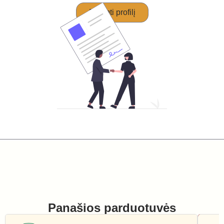
Perimti profilį
Panašios parduotuvės