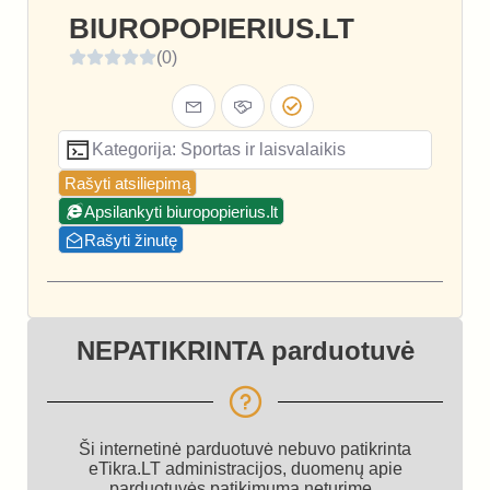
BIUROPOPIERIUS.LT
(0)
Kategorija: Sportas ir laisvalaikis
Rašyti atsiliepimą
Apsilankyti biuropopierius.lt
Rašyti žinutę
NEPATIKRINTA parduotuvė
Ši internetinė parduotuvė nebuvo patikrinta
eTikra.LT administracijos, duomenų apie
parduotuvės patikimumą neturime.