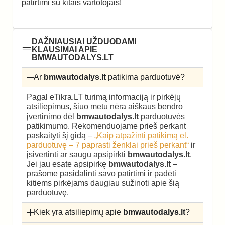
patirtimi su kitais vartotojais!
DAŽNIAUSIAI UŽDUODAMI
KLAUSIMAI APIE
BMWAUTODALYS.LT
Ar
bmwautodalys.lt
patikima parduotuvė?
Pagal eTikra.LT turimą informaciją ir pirkėjų
atsiliepimus, šiuo metu nėra aiškaus bendro
įvertinimo dėl
bmwautodalys.lt
parduotuvės
patikimumo. Rekomenduojame prieš perkant
paskaityti šį gidą –
„Kaip atpažinti patikimą el.
parduotuvę – 7 paprasti ženklai prieš perkant“
ir
įsivertinti ar saugu apsipirkti
bmwautodalys.lt
.
Jei jau esate apsipirkę
bmwautodalys.lt
–
prašome pasidalinti savo patirtimi ir padėti
kitiems pirkėjams daugiau sužinoti apie šią
parduotuvę.
Kiek yra atsiliepimų apie
bmwautodalys.lt
?