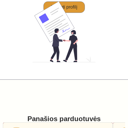
Perimti profilį
Panašios parduotuvės