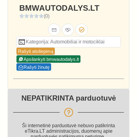
BMWAUTODALYS.LT
(0)
Kategorija: Automobiliai ir motociklai
Rašyti atsiliepimą
Apsilankyti bmwautodalys.lt
Rašyti žinutę
NEPATIKRINTA parduotuvė
Ši internetinė parduotuvė nebuvo patikrinta
eTikra.LT administracijos, duomenų apie
parduotuvės patikimumą neturime.