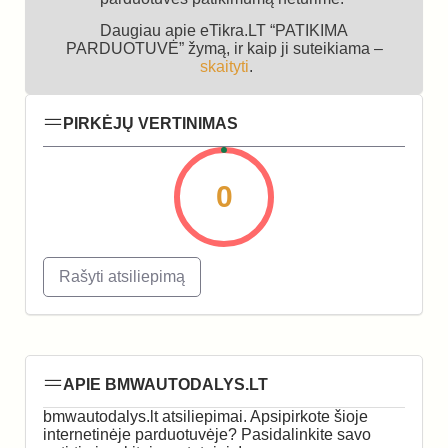
Daugiau apie eTikra.LT “PATIKIMA
PARDUOTUVĖ” žymą, ir kaip ji suteikiama –
skaityti
.
PIRKĖJŲ VERTINIMAS
0
Rašyti atsiliepimą
APIE BMWAUTODALYS.LT
bmwautodalys.lt atsiliepimai. Apsipirkote šioje
internetinėje parduotuvėje? Pasidalinkite savo