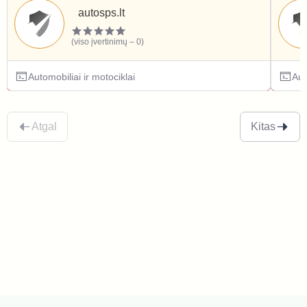
autosps.lt
(viso įvertinimų – 0)
Automobiliai ir motociklai
Aut
Atgal
Kitas