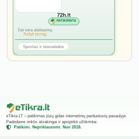
72h.lt
PATIKRINTA
Dar nėra atsiliepimų.
Rašyti pirmąjį.
Sportas ir laisvalaikis
eTikra.LT – patikimas jūsų gidas internetinių parduotuvių pasaulyje.
Padedame rinktis atsakingai ir apsipirkti užtikrintai.
Patikimi. Nepriklausomi. Nuo 2018.