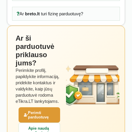
Ar
breto.lt
turi fizinę parduotuvę?
Ar ši
parduotuvė
priklauso
jums?
Perimkite profilį,
papildykite informaciją,
pridėkite kontaktus ir
valdykite, kaip jūsų
parduotuvė rodoma
eTikra.LT lankytojams.
Perimti
parduotuvę
Apie naudą