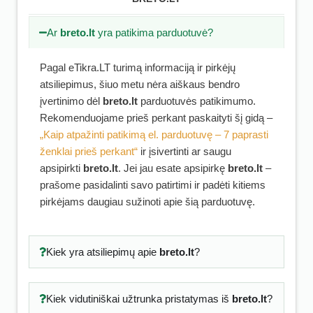
Ar
breto.lt
yra patikima parduotuvė?
Pagal eTikra.LT turimą informaciją ir pirkėjų
atsiliepimus, šiuo metu nėra aiškaus bendro
įvertinimo dėl
breto.lt
parduotuvės patikimumo.
Rekomenduojame prieš perkant paskaityti šį gidą –
„Kaip atpažinti patikimą el. parduotuvę – 7 paprasti
ženklai prieš perkant“
ir įsivertinti ar saugu
apsipirkti
breto.lt
. Jei jau esate apsipirkę
breto.lt
–
prašome pasidalinti savo patirtimi ir padėti kitiems
pirkėjams daugiau sužinoti apie šią parduotuvę.
Kiek yra atsiliepimų apie
breto.lt
?
Kiek vidutiniškai užtrunka pristatymas iš
breto.lt
?