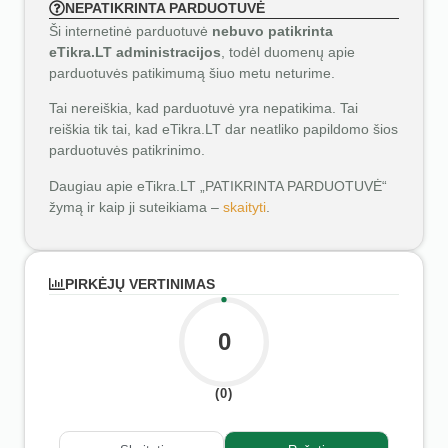
NEPATIKRINTA PARDUOTUVĖ
Ši internetinė parduotuvė
nebuvo patikrinta
eTikra.LT administracijos
, todėl duomenų apie
parduotuvės patikimumą šiuo metu neturime.
Tai nereiškia, kad parduotuvė yra nepatikima. Tai
reiškia tik tai, kad eTikra.LT dar neatliko papildomo šios
parduotuvės patikrinimo.
Daugiau apie eTikra.LT „PATIKRINTA PARDUOTUVĖ“
žymą ir kaip ji suteikiama –
skaityti
.
PIRKĖJŲ VERTINIMAS
0
(0)