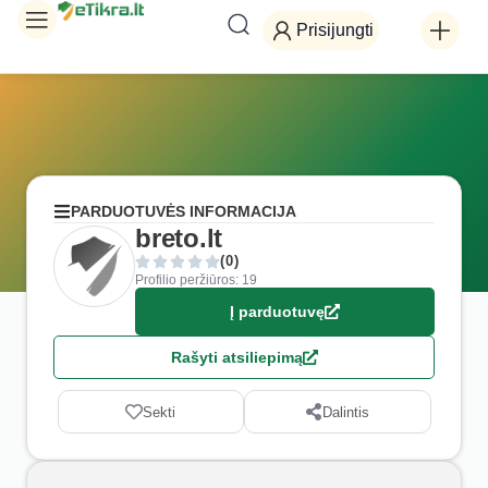
Prisijungti
PARDUOTUVĖS INFORMACIJA
breto.lt
(0)
Profilio peržiūros: 19
Į parduotuvę
Rašyti atsiliepimą
Sekti
Dalintis