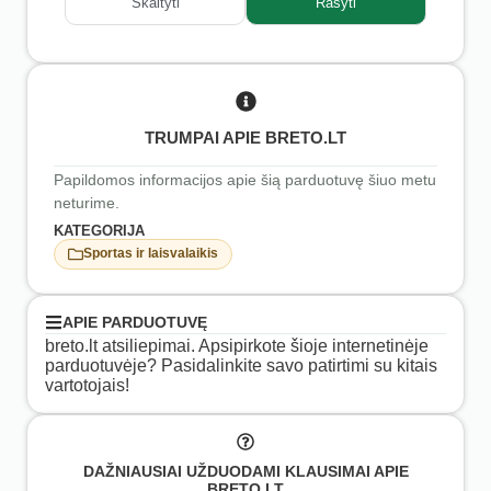
Skaityti
Rašyti
TRUMPAI APIE BRETO.LT
Papildomos informacijos apie šią parduotuvę šiuo metu
neturime.
KATEGORIJA
Sportas ir laisvalaikis
APIE PARDUOTUVĘ
breto.lt atsiliepimai. Apsipirkote šioje internetinėje
parduotuvėje? Pasidalinkite savo patirtimi su kitais
vartotojais!
DAŽNIAUSIAI UŽDUODAMI KLAUSIMAI APIE
BRETO.LT