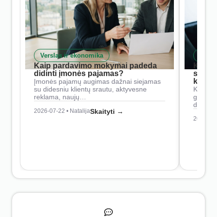
Verslas ir ekonomika
Skait
Kaip pardavimo mokymai padeda
Kaip 
didinti įmonės pajamas?
siste
konkur
Įmonės pajamų augimas dažnai siejamas
su didesniu klientų srautu, aktyvesne
Konkure
reklama, naujų…
geresnė
didesn
2026-07-22 • Natalija
Skaityti →
2026-07-