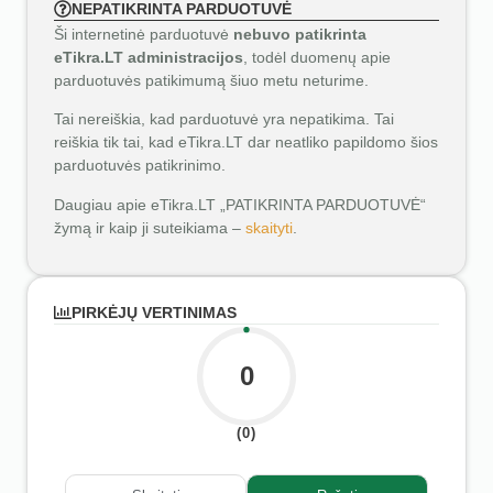
NEPATIKRINTA PARDUOTUVĖ
Ši internetinė parduotuvė
nebuvo patikrinta
eTikra.LT administracijos
, todėl duomenų apie
parduotuvės patikimumą šiuo metu neturime.
Tai nereiškia, kad parduotuvė yra nepatikima. Tai
reiškia tik tai, kad eTikra.LT dar neatliko papildomo šios
parduotuvės patikrinimo.
Daugiau apie eTikra.LT „PATIKRINTA PARDUOTUVĖ“
žymą ir kaip ji suteikiama –
skaityti
.
PIRKĖJŲ VERTINIMAS
0
(0)