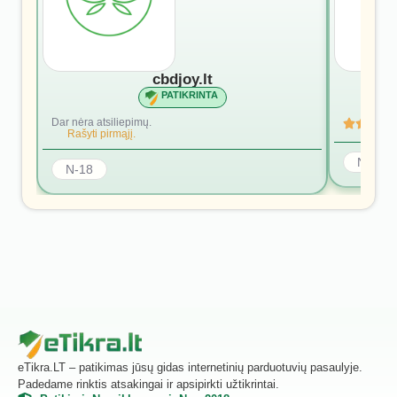
cbdjoy.lt
PATIKRINTA
Dar nėra atsiliepimų.
Rašyti pirmąjį.
N-18
N-18
eTikra.LT – patikimas jūsų gidas internetinių parduotuvių pasaulyje.
Padedame rinktis atsakingai ir apsipirkti užtikrintai.