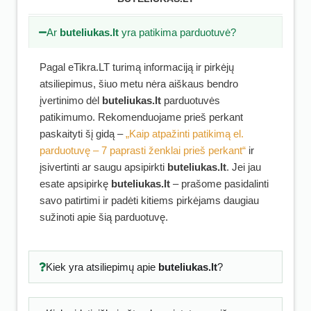
Ar
buteliukas.lt
yra patikima parduotuvė?
Pagal eTikra.LT turimą informaciją ir pirkėjų
atsiliepimus, šiuo metu nėra aiškaus bendro
įvertinimo dėl
buteliukas.lt
parduotuvės
patikimumo. Rekomenduojame prieš perkant
paskaityti šį gidą –
„Kaip atpažinti patikimą el.
parduotuvę – 7 paprasti ženklai prieš perkant“
ir
įsivertinti ar saugu apsipirkti
buteliukas.lt
. Jei jau
esate apsipirkę
buteliukas.lt
– prašome pasidalinti
savo patirtimi ir padėti kitiems pirkėjams daugiau
sužinoti apie šią parduotuvę.
Kiek yra atsiliepimų apie
buteliukas.lt
?