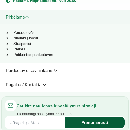
Patikimi. Nepriklausomi. Nuo 2018.
Pirkėjams
Parduotuvės
Nuolaidų kodai
Straipsniai
Prekės
Patikrintos parduotuvės
Parduotuvių savininkams
Pagalba / Kontaktai
Gaukite naujienas ir pasiūlymus pirmieji
Tik naudingi pasiūlymai ir naujienos.
Prenumeruoti