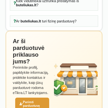
Kiek vidutiniškai užtrunka pristatymas iš
buteliukas.lt
?
Ar
buteliukas.lt
turi fizinę parduotuvę?
Ar ši
parduotuvė
priklauso
jums?
Perimkite profilį,
papildykite informaciją,
pridėkite kontaktus ir
valdykite, kaip jūsų
parduotuvė rodoma
eTikra.LT lankytojams.
Perimti
parduotuvę