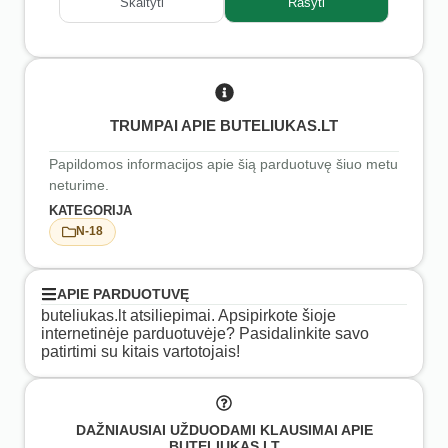
Skaityti
Rašyti
TRUMPAI APIE BUTELIUKAS.LT
Papildomos informacijos apie šią parduotuvę šiuo metu
neturime.
KATEGORIJA
N-18
APIE PARDUOTUVĘ
buteliukas.lt atsiliepimai. Apsipirkote šioje
internetinėje parduotuvėje? Pasidalinkite savo
patirtimi su kitais vartotojais!
DAŽNIAUSIAI UŽDUODAMI KLAUSIMAI APIE
BUTELIUKAS.LT