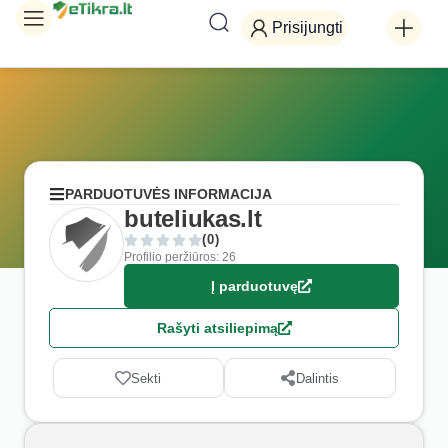
Prisijungti
PARDUOTUVĖS INFORMACIJA
buteliukas.lt
(0)
Profilio peržiūros: 26
Į parduotuvę
Rašyti atsiliepimą
Sekti
Dalintis