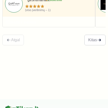
(viso įvertinimų – 1)
Grožis ir sveikata
Gro
Atgal
Kitas