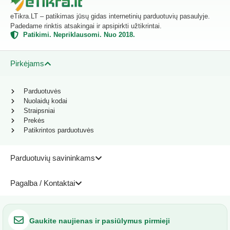
eTikra.LT – patikimas jūsų gidas internetinių parduotuvių pasaulyje.
Padedame rinktis atsakingai ir apsipirkti užtikrintai.
Patikimi. Nepriklausomi. Nuo 2018.
Pirkėjams
Parduotuvės
Nuolaidų kodai
Straipsniai
Prekės
Patikrintos parduotuvės
Parduotuvių savininkams
Pagalba / Kontaktai
Gaukite naujienas ir pasiūlymus pirmieji