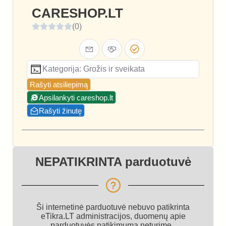
CARESHOP.LT
(0)
Kategorija: Grožis ir sveikata
Rašyti atsiliepimą
Apsilankyti careshop.lt
Rašyti žinutę
NEPATIKRINTA parduotuvė
Ši internetinė parduotuvė nebuvo patikrinta
eTikra.LT administracijos, duomenų apie
parduotuvės patikimumą neturime.