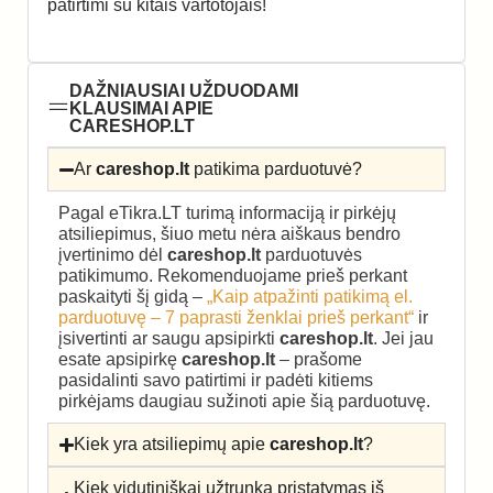
patirtimi su kitais vartotojais!
DAŽNIAUSIAI UŽDUODAMI
KLAUSIMAI APIE
CARESHOP.LT
Ar
careshop.lt
patikima parduotuvė?
Pagal eTikra.LT turimą informaciją ir pirkėjų
atsiliepimus, šiuo metu nėra aiškaus bendro
įvertinimo dėl
careshop.lt
parduotuvės
patikimumo. Rekomenduojame prieš perkant
paskaityti šį gidą –
„Kaip atpažinti patikimą el.
parduotuvę – 7 paprasti ženklai prieš perkant“
ir
įsivertinti ar saugu apsipirkti
careshop.lt
. Jei jau
esate apsipirkę
careshop.lt
– prašome
pasidalinti savo patirtimi ir padėti kitiems
pirkėjams daugiau sužinoti apie šią parduotuvę.
Kiek yra atsiliepimų apie
careshop.lt
?
Kiek vidutiniškai užtrunka pristatymas iš