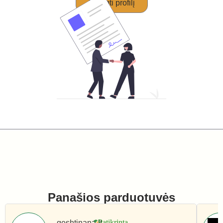
Perimti profilį
Panašios parduotuvės
geshtinana.lt