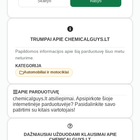
Skaityti
Rašyti
TRUMPAI APIE CHEMICALGUYS.LT
Papildomos informacijos apie šią parduotuvę šiuo metu
neturime.
KATEGORIJA
Automobiliai ir motociklai
APIE PARDUOTUVĘ
chemicalguys.lt atsiliepimai. Apsipirkote šioje
internetinėje parduotuvėje? Pasidalinkite savo
patirtimi su kitais vartotojais!
DAŽNIAUSIAI UŽDUODAMI KLAUSIMAI APIE
CHEMICALGUYS.LT