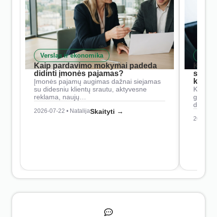
Verslas ir ekonomika
Skait
Kaip pardavimo mokymai padeda
Kaip 
didinti įmonės pajamas?
siste
konkur
Įmonės pajamų augimas dažnai siejamas
su didesniu klientų srautu, aktyvesne
Konkure
reklama, naujų…
geresnė
didesn
2026-07-22 • Natalija
Skaityti →
2026-07-