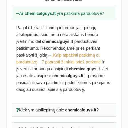
Ar
chemicalguys.lt
yra patikima parduotuvė?
Pagal eTikra.LT turimą informaciją ir pirkėjų
atsiliepimus, šiuo metu nėra aiškaus bendro
įvertinimo dėl
chemicalguys.lt
parduotuvės
patikimumo. Rekomenduojame prieš perkant
paskaityti šį gidą –
„Kaip atpažinti patikimą el.
parduotuvę – 7 paprasti ženklai prieš perkant“
ir
įsivertinti ar saugu apsipirkti
chemicalguys.lt
. Jei
jau esate apsipirkę
chemicalguys.lt
– prašome
pasidalinti savo patirtimi ir padėti kitiems pirkėjams
daugiau sužinoti apie šią parduotuvę.
Kiek yra atsiliepimų apie
chemicalguys.lt
?