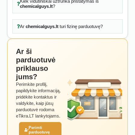
Kiek vidutiniškai užtrunka pristatymas iš
chemicalguys.lt
?
Ar
chemicalguys.lt
turi fizinę parduotuvę?
Ar ši
parduotuvė
priklauso
jums?
Perimkite profilį,
papildykite informaciją,
pridėkite kontaktus ir
valdykite, kaip jūsų
parduotuvė rodoma
eTikra.LT lankytojams.
Perimti
parduotuvę