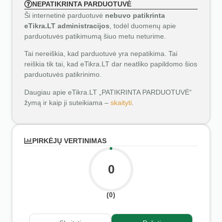
NEPATIKRINTA PARDUOTUVĖ
Ši internetinė parduotuvė
nebuvo patikrinta
eTikra.LT administracijos
, todėl duomenų apie
parduotuvės patikimumą šiuo metu neturime.
Tai nereiškia, kad parduotuvė yra nepatikima. Tai
reiškia tik tai, kad eTikra.LT dar neatliko papildomo šios
parduotuvės patikrinimo.
Daugiau apie eTikra.LT „PATIKRINTA PARDUOTUVĖ“
žymą ir kaip ji suteikiama –
skaityti
.
PIRKĖJŲ VERTINIMAS
0
(0)