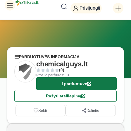
Prisijungti
PARDUOTUVĖS INFORMACIJA
chemicalguys.lt
(0)
Profilio peržiūros: 13
Į parduotuvę
Rašyti atsiliepimą
Sekti
Dalintis