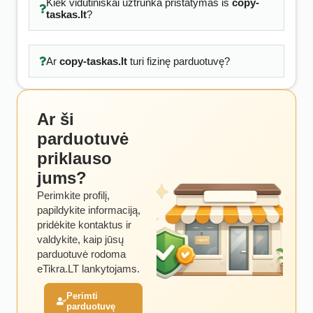
Kiek vidutiniškai užtrunka pristatymas iš
copy-
taskas.lt
?
Ar
copy-taskas.lt
turi fizinę parduotuvę?
Ar ši
parduotuvė
priklauso
jums?
Perimkite profilį,
papildykite informaciją,
pridėkite kontaktus ir
valdykite, kaip jūsų
parduotuvė rodoma
eTikra.LT lankytojams.
Perimti
parduotuvę