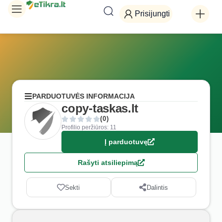
Prisijungti
PARDUOTUVĖS INFORMACIJA
copy-taskas.lt
(0)
Profilio peržiūros: 11
Į parduotuvę
Rašyti atsiliepimą
Sekti
Dalintis