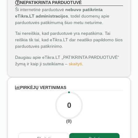
NEPATIKRINTA PARDUOTUVĖ
Ši internetinė parduotuvė
nebuvo patikrinta
eTikra.LT administracijos
, todėl duomenų apie
parduotuvės patikimumą šiuo metu neturime.
Tai nereiškia, kad parduotuvė yra nepatikima. Tai
reiškia tik tai, kad eTikra.LT dar neatliko papildomo šios
parduotuvės patikrinimo.
Daugiau apie eTikra.LT „PATIKRINTA PARDUOTUVĖ“
žymą ir kaip ji suteikiama –
skaityti
.
PIRKĖJŲ VERTINIMAS
0
(0)