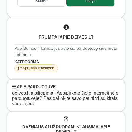
Skaityti
Rašyti
TRUMPAI APIE DEIVES.LT
Papildomos informacijos apie šią parduotuvę šiuo metu
neturime.
KATEGORIJA
Apranga ir avalynė
APIE PARDUOTUVĘ
deives.lt atsiliepimai. Apsipirkote šioje internetinėje
parduotuvėje? Pasidalinkite savo patirtimi su kitais
vartotojais!
DAŽNIAUSIAI UŽDUODAMI KLAUSIMAI APIE
DEIVES.LT