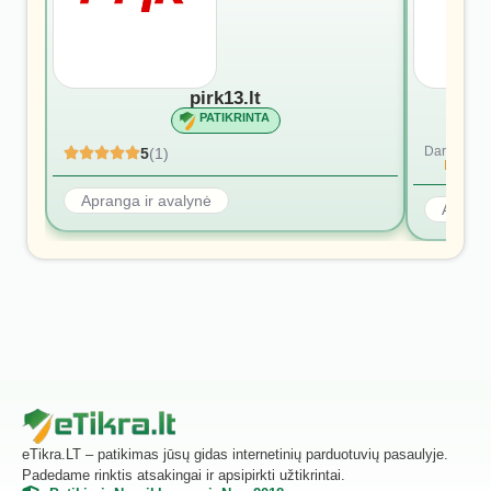
pirk13.lt
PATIKRINTA
Dar nėra at
5
(1)
Rašyti p
Apranga ir avalynė
Aprang
eTikra.LT – patikimas jūsų gidas internetinių parduotuvių pasaulyje.
Padedame rinktis atsakingai ir apsipirkti užtikrintai.