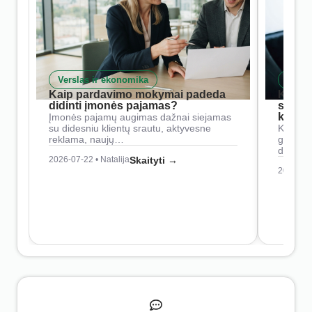
Verslas ir ekonomika
Skait
Kaip pardavimo mokymai padeda
Kaip 
didinti įmonės pajamas?
siste
konkur
Įmonės pajamų augimas dažnai siejamas
su didesniu klientų srautu, aktyvesne
Konkure
reklama, naujų…
geresnė
didesn
2026-07-22 • Natalija
Skaityti →
2026-07-