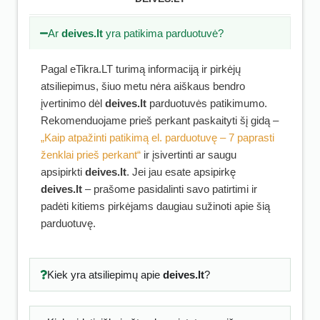
Ar
deives.lt
yra patikima parduotuvė?
Pagal eTikra.LT turimą informaciją ir pirkėjų
atsiliepimus, šiuo metu nėra aiškaus bendro
įvertinimo dėl
deives.lt
parduotuvės patikimumo.
Rekomenduojame prieš perkant paskaityti šį gidą –
„Kaip atpažinti patikimą el. parduotuvę – 7 paprasti
ženklai prieš perkant“
ir įsivertinti ar saugu
apsipirkti
deives.lt
. Jei jau esate apsipirkę
deives.lt
– prašome pasidalinti savo patirtimi ir
padėti kitiems pirkėjams daugiau sužinoti apie šią
parduotuvę.
Kiek yra atsiliepimų apie
deives.lt
?