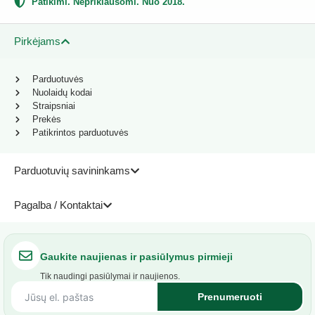
Patikimi. Nepriklausomi. Nuo 2018.
Pirkėjams
Parduotuvės
Nuolaidų kodai
Straipsniai
Prekės
Patikrintos parduotuvės
Parduotuvių savininkams
Pagalba / Kontaktai
Gaukite naujienas ir pasiūlymus pirmieji
Tik naudingi pasiūlymai ir naujienos.
Prenumeruoti