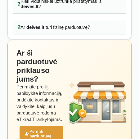
Kiek vidutiniškai užtrunka pristatymas iš
deives.lt
?
Ar
deives.lt
turi fizinę parduotuvę?
Ar ši
parduotuvė
priklauso
jums?
Perimkite profilį,
papildykite informaciją,
pridėkite kontaktus ir
valdykite, kaip jūsų
parduotuvė rodoma
eTikra.LT lankytojams.
Perimti
parduotuvę