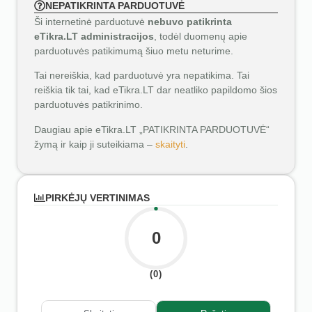
NEPATIKRINTA PARDUOTUVĖ
Ši internetinė parduotuvė
nebuvo patikrinta
eTikra.LT administracijos
, todėl duomenų apie
parduotuvės patikimumą šiuo metu neturime.
Tai nereiškia, kad parduotuvė yra nepatikima. Tai
reiškia tik tai, kad eTikra.LT dar neatliko papildomo šios
parduotuvės patikrinimo.
Daugiau apie eTikra.LT „PATIKRINTA PARDUOTUVĖ“
žymą ir kaip ji suteikiama –
skaityti
.
PIRKĖJŲ VERTINIMAS
0
(0)