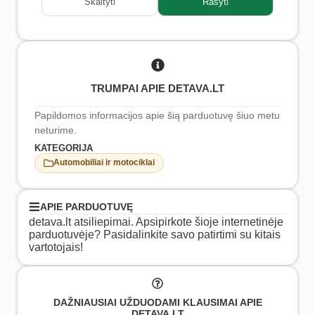
Skaityti
Rašyti
TRUMPAI APIE DETAVA.LT
Papildomos informacijos apie šią parduotuvę šiuo metu
neturime.
KATEGORIJA
Automobiliai ir motociklai
APIE PARDUOTUVĘ
detava.lt atsiliepimai. Apsipirkote šioje internetinėje
parduotuvėje? Pasidalinkite savo patirtimi su kitais
vartotojais!
DAŽNIAUSIAI UŽDUODAMI KLAUSIMAI APIE
DETAVA.LT