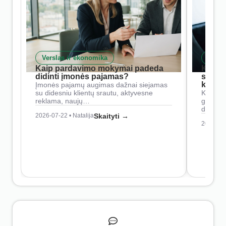
Verslas ir ekonomika
Skait
Kaip pardavimo mokymai padeda
Kaip 
didinti įmonės pajamas?
siste
konkur
Įmonės pajamų augimas dažnai siejamas
su didesniu klientų srautu, aktyvesne
Konkure
reklama, naujų…
geresnė
didesn
2026-07-22 • Natalija
Skaityti →
2026-07-