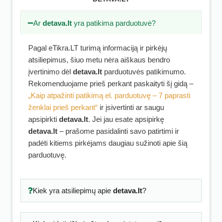
Ar
detava.lt
yra patikima parduotuvė?
Pagal eTikra.LT turimą informaciją ir pirkėjų
atsiliepimus, šiuo metu nėra aiškaus bendro
įvertinimo dėl
detava.lt
parduotuvės patikimumo.
Rekomenduojame prieš perkant paskaityti šį gidą –
„Kaip atpažinti patikimą el. parduotuvę – 7 paprasti
ženklai prieš perkant“
ir įsivertinti ar saugu
apsipirkti
detava.lt
. Jei jau esate apsipirkę
detava.lt
– prašome pasidalinti savo patirtimi ir
padėti kitiems pirkėjams daugiau sužinoti apie šią
parduotuvę.
Kiek yra atsiliepimų apie
detava.lt
?