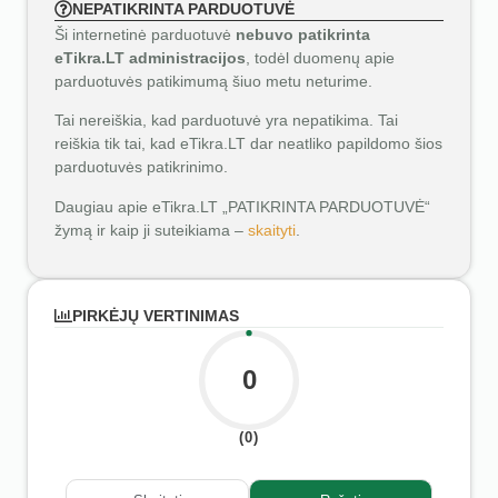
NEPATIKRINTA PARDUOTUVĖ
Ši internetinė parduotuvė
nebuvo patikrinta
eTikra.LT administracijos
, todėl duomenų apie
parduotuvės patikimumą šiuo metu neturime.
Tai nereiškia, kad parduotuvė yra nepatikima. Tai
reiškia tik tai, kad eTikra.LT dar neatliko papildomo šios
parduotuvės patikrinimo.
Daugiau apie eTikra.LT „PATIKRINTA PARDUOTUVĖ“
žymą ir kaip ji suteikiama –
skaityti
.
PIRKĖJŲ VERTINIMAS
0
(0)