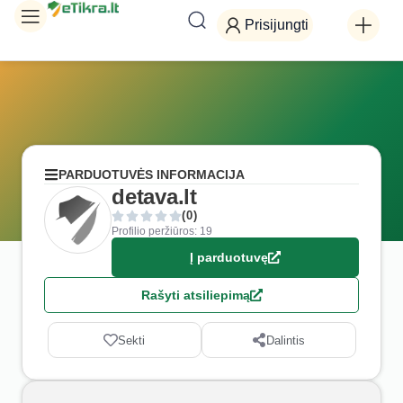
Prisijungti
PARDUOTUVĖS INFORMACIJA
detava.lt
(0)
Profilio peržiūros: 19
Į parduotuvę
Rašyti atsiliepimą
Sekti
Dalintis