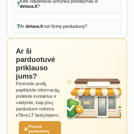
Kiek vidutiniškai užtrunka pristatymas iš
detava.lt
?
Ar
detava.lt
turi fizinę parduotuvę?
Ar ši
parduotuvė
priklauso
jums?
Perimkite profilį,
papildykite informaciją,
pridėkite kontaktus ir
valdykite, kaip jūsų
parduotuvė rodoma
eTikra.LT lankytojams.
Perimti
parduotuvę