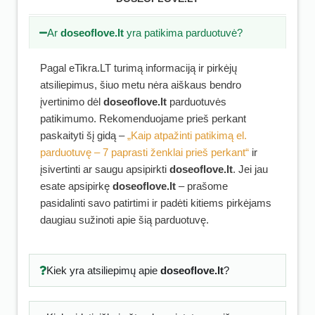
Ar
doseoflove.lt
yra patikima parduotuvė?
Pagal eTikra.LT turimą informaciją ir pirkėjų
atsiliepimus, šiuo metu nėra aiškaus bendro
įvertinimo dėl
doseoflove.lt
parduotuvės
patikimumo. Rekomenduojame prieš perkant
paskaityti šį gidą –
„Kaip atpažinti patikimą el.
parduotuvę – 7 paprasti ženklai prieš perkant“
ir
įsivertinti ar saugu apsipirkti
doseoflove.lt
. Jei jau
esate apsipirkę
doseoflove.lt
– prašome
pasidalinti savo patirtimi ir padėti kitiems pirkėjams
daugiau sužinoti apie šią parduotuvę.
Kiek yra atsiliepimų apie
doseoflove.lt
?