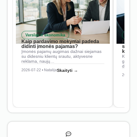
Verslas ir ekonomika
Skait
Kaip pardavimo mokymai padeda
Kaip 
didinti įmonės pajamas?
siste
konkur
Įmonės pajamų augimas dažnai siejamas
su didesniu klientų srautu, aktyvesne
Konkure
reklama, naujų…
geresnė
didesn
2026-07-22 • Natalija
Skaityti →
2026-07-