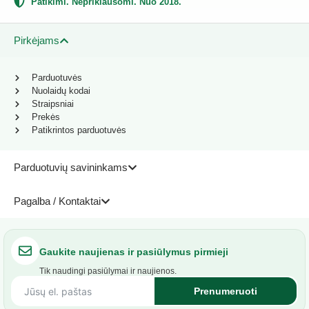
Patikimi. Nepriklausomi. Nuo 2018.
Pirkėjams
Parduotuvės
Nuolaidų kodai
Straipsniai
Prekės
Patikrintos parduotuvės
Parduotuvių savininkams
Pagalba / Kontaktai
Gaukite naujienas ir pasiūlymus pirmieji
Tik naudingi pasiūlymai ir naujienos.
Prenumeruoti