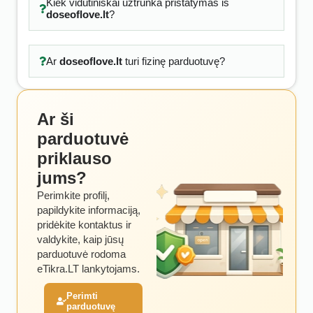
Kiek vidutiniškai užtrunka pristatymas iš
doseoflove.lt
?
Ar
doseoflove.lt
turi fizinę parduotuvę?
Ar ši
parduotuvė
priklauso
jums?
Perimkite profilį,
papildykite informaciją,
pridėkite kontaktus ir
valdykite, kaip jūsų
parduotuvė rodoma
eTikra.LT lankytojams.
Perimti
parduotuvę