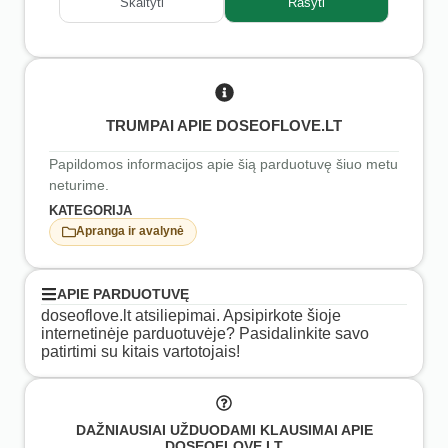
Skaityti
Rašyti
TRUMPAI APIE DOSEOFLOVE.LT
Papildomos informacijos apie šią parduotuvę šiuo metu
neturime.
KATEGORIJA
Apranga ir avalynė
APIE PARDUOTUVĘ
doseoflove.lt atsiliepimai. Apsipirkote šioje
internetinėje parduotuvėje? Pasidalinkite savo
patirtimi su kitais vartotojais!
DAŽNIAUSIAI UŽDUODAMI KLAUSIMAI APIE
DOSEOFLOVE.LT