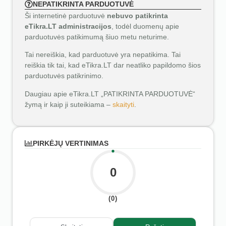
NEPATIKRINTA PARDUOTUVĖ
Ši internetinė parduotuvė
nebuvo patikrinta
eTikra.LT administracijos
, todėl duomenų apie
parduotuvės patikimumą šiuo metu neturime.
Tai nereiškia, kad parduotuvė yra nepatikima. Tai
reiškia tik tai, kad eTikra.LT dar neatliko papildomo šios
parduotuvės patikrinimo.
Daugiau apie eTikra.LT „PATIKRINTA PARDUOTUVĖ“
žymą ir kaip ji suteikiama –
skaityti
.
PIRKĖJŲ VERTINIMAS
0
(0)