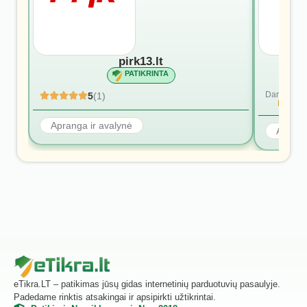
pirk13.lt
PATIKRINTA
Dar nėra at
5
(1)
Rašyti p
Apranga ir avalynė
Aprang
eTikra.LT – patikimas jūsų gidas internetinių parduotuvių pasaulyje.
Padedame rinktis atsakingai ir apsipirkti užtikrintai.