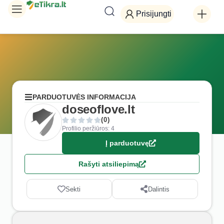
Prisijungti
PARDUOTUVĖS INFORMACIJA
doseoflove.lt
(0)
Profilio peržiūros: 4
Į parduotuvę
Rašyti atsiliepimą
Sekti
Dalintis