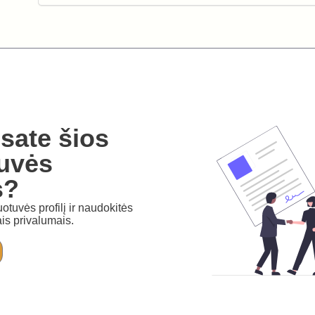
sate šios
uvės
s?
otuvės profilį ir naudokitės
is privalumais.