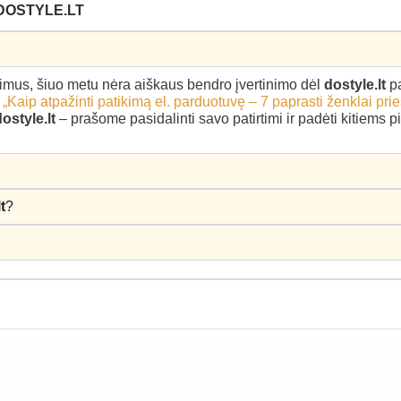
DOSTYLE.LT
epimus, šiuo metu nėra aiškaus bendro įvertinimo dėl
dostyle.lt
pa
–
„Kaip atpažinti patikimą el. parduotuvę – 7 paprasti ženklai pri
ostyle.lt
– prašome pasidalinti savo patirtimi ir padėti kitiems 
t
?