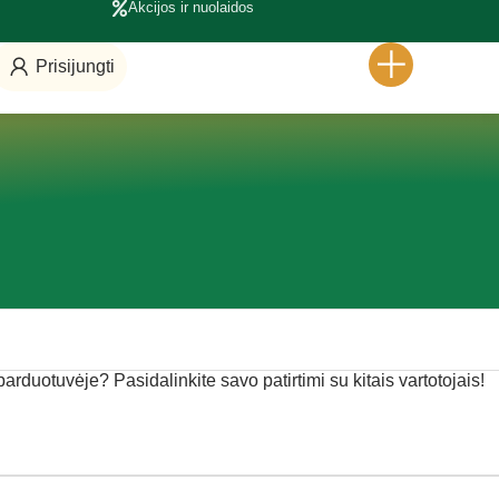
Akcijos ir nuolaidos
Prisijungti
 parduotuvėje? Pasidalinkite savo patirtimi su kitais vartotojais!