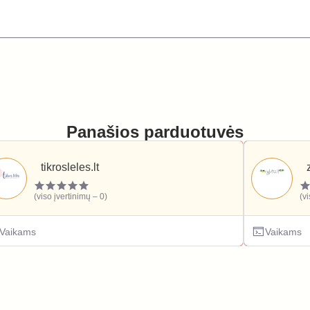
Panašios parduotuvės
tikrosleles.lt
(viso įvertinimų – 0)
(v
Vaikams
Vaikams