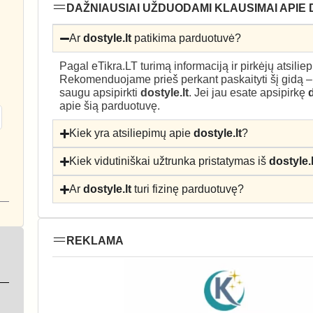
DAŽNIAUSIAI UŽDUODAMI KLAUSIMAI APIE 
Ar
dostyle.lt
patikima parduotuvė?
Pagal eTikra.LT turimą informaciją ir pirkėjų atsili
Rekomenduojame prieš perkant paskaityti šį gidą 
saugu apsipirkti
dostyle.lt
. Jei jau esate apsipirkę
d
apie šią parduotuvę.
Kiek yra atsiliepimų apie
dostyle.lt
?
Kiek vidutiniškai užtrunka pristatymas iš
dostyle.l
Ar
dostyle.lt
turi fizinę parduotuvę?
REKLAMA