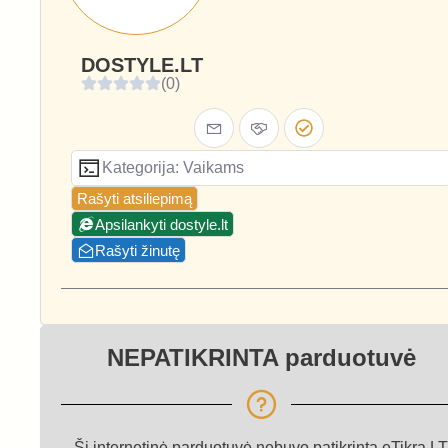
DOSTYLE.LT
(0)
Kategorija: Vaikams
Rašyti atsiliepimą
Apsilankyti dostyle.lt
Rašyti žinutę
NEPATIKRINTA parduotuvė
Ši internetinė parduotuvė nebuvo patikrinta eTikra.LT