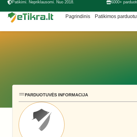
Patikimi. Nepriklausomi. Nuo 2018.
6000+ parduot
Pagrindinis
Patikimos parduot
PARDUOTUVĖS INFORMACIJA