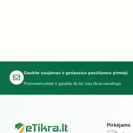
Gaukite naujienas ir geriausius pasiūlymus pirmieji
Prenumeruokite ir gaukite tik tai, kas tikrai naudinga.
Pirkėjams