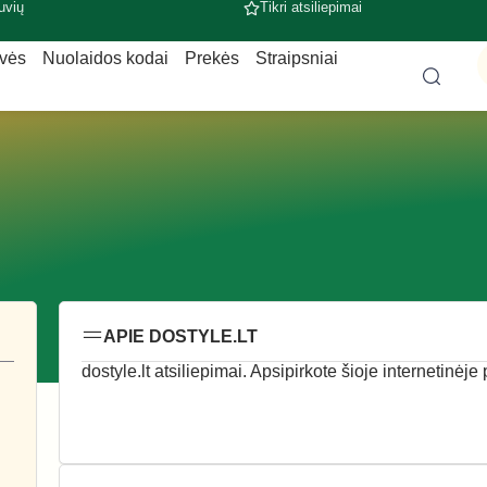
uvių
Tikri atsiliepimai
uvės
Nuolaidos kodai
Prekės
Straipsniai
APIE DOSTYLE.LT
dostyle.lt atsiliepimai. Apsipirkote šioje internetinėje