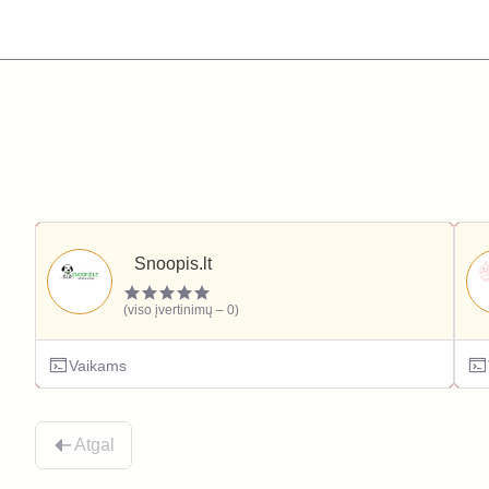
Snoopis.lt
(viso įvertinimų – 0)
Vaikams
Atgal