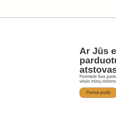
Ar Jūs e
parduot
atstova
Perimkite šios pardu
visais mūsų siūloma
Perimti profilį