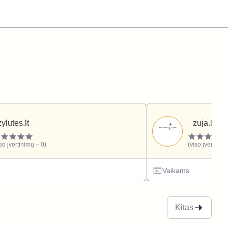
zylutes.lt
zuja.lt
iso įvertinimų – 0)
(viso įvertinim
Vaikams
Kitas