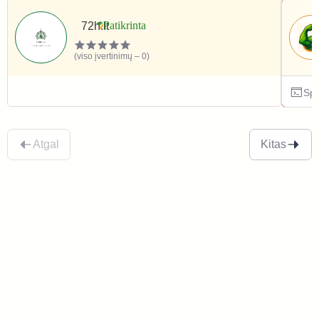
72h.lt
(viso įvertinimų – 0)
Sportas ir laisvalaikis
Spo
Atgal
Kitas