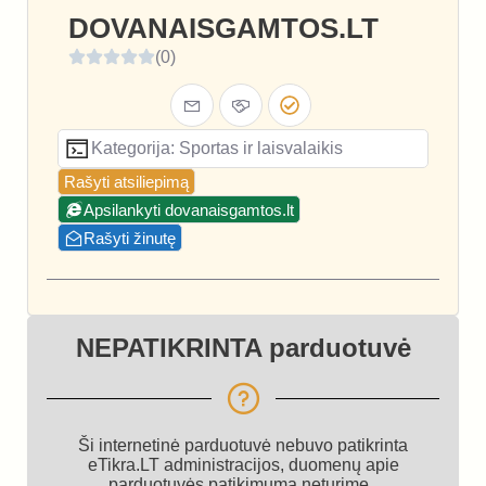
DOVANAISGAMTOS.LT
(0)
Kategorija: Sportas ir laisvalaikis
Rašyti atsiliepimą
Apsilankyti dovanaisgamtos.lt
Rašyti žinutę
NEPATIKRINTA parduotuvė
Ši internetinė parduotuvė nebuvo patikrinta
eTikra.LT administracijos, duomenų apie
parduotuvės patikimumą neturime.