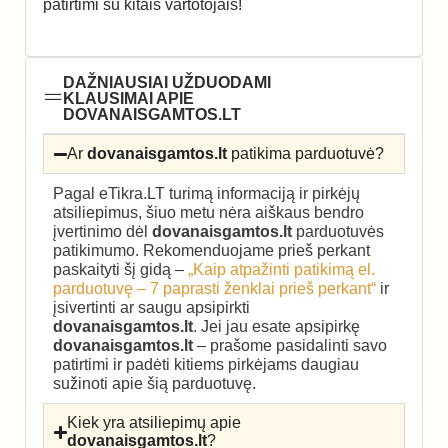
patirtimi su kitais vartotojais!
DAŽNIAUSIAI UŽDUODAMI
KLAUSIMAI APIE
DOVANAISGAMTOS.LT
Ar
dovanaisgamtos.lt
patikima parduotuvė?
Pagal eTikra.LT turimą informaciją ir pirkėjų
atsiliepimus, šiuo metu nėra aiškaus bendro
įvertinimo dėl
dovanaisgamtos.lt
parduotuvės
patikimumo. Rekomenduojame prieš perkant
paskaityti šį gidą –
„Kaip atpažinti patikimą el.
parduotuvę – 7 paprasti ženklai prieš perkant“
ir
įsivertinti ar saugu apsipirkti
dovanaisgamtos.lt
. Jei jau esate apsipirkę
dovanaisgamtos.lt
– prašome pasidalinti savo
patirtimi ir padėti kitiems pirkėjams daugiau
sužinoti apie šią parduotuvę.
Kiek yra atsiliepimų apie
dovanaisgamtos.lt
?