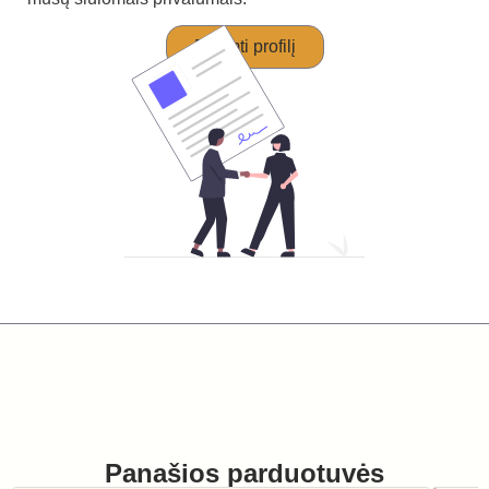
Perimti profilį
Panašios parduotuvės