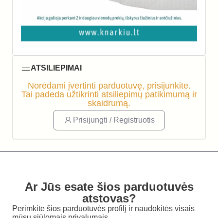
ATSILIEPIMAI
Norėdami įvertinti parduotuvę, prisijunkite.
Tai padeda užtikrinti atsiliepimų patikimumą ir
skaidrumą.
Prisijungti / Registruotis
Ar Jūs esate šios parduotuvės
atstovas?
Perimkite šios parduotuvės profilį ir naudokitės visais
mūsų siūlomais privalumais.