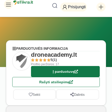
Prisijungti
PARDUOTUVĖS INFORMACIJA
droneacademy.lt
5(1)
Profilio peržiūros: 17
Į parduotuvę
Rašyti atsiliepimą
Sekti
Dalintis