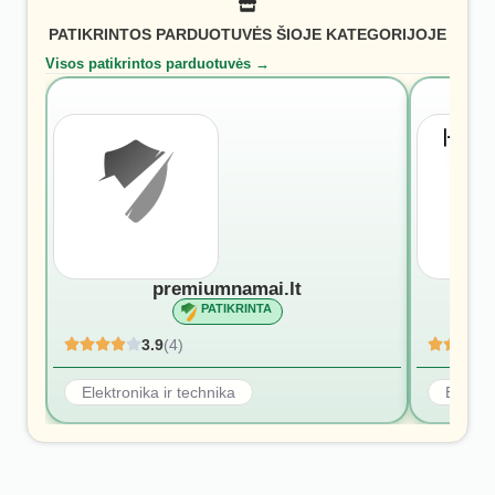
PATIKRINTOS PARDUOTUVĖS ŠIOJE KATEGORIJOJE
Visos patikrintos parduotuvės →
premiumnamai.lt
PATIKRINTA
3.9
(4)
Elektronika ir technika
Elektro