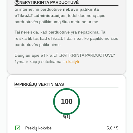
NEPATIKRINTA PARDUOTUVĖ
Ši internetinė parduotuvė
nebuvo patikrinta
eTikra.LT administracijos
, todėl duomenų apie
parduotuvės patikimumą šiuo metu neturime.
Tai nereiškia, kad parduotuvė yra nepatikima. Tai
reiškia tik tai, kad eTikra.LT dar neatliko papildomo šios
parduotuvės patikrinimo.
Daugiau apie eTikra.LT „PATIKRINTA PARDUOTUVĖ“
žymą ir kaip ji suteikiama –
skaityti
.
PIRKĖJŲ VERTINIMAS
100
5(1)
Prekių kokybė
5,0 / 5