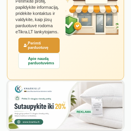
Perimkite profilį,
papildykite informaciją,
pridėkite kontaktus ir
valdykite, kaip jūsų
parduotuvė rodoma
eTikra.LT lankytojams.
Perimti
parduotuvę
Apie naudą
parduotuvėms
REKLAMA