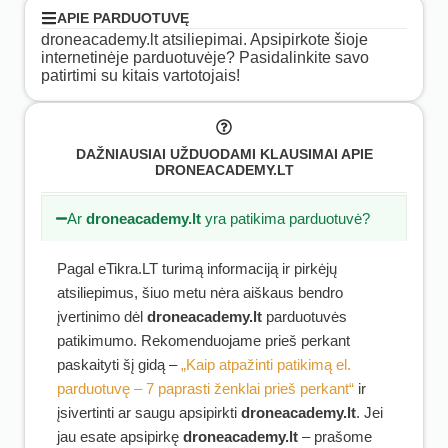
APIE PARDUOTUVĘ
droneacademy.lt atsiliepimai. Apsipirkote šioje
internetinėje parduotuvėje? Pasidalinkite savo
patirtimi su kitais vartotojais!
DAŽNIAUSIAI UŽDUODAMI KLAUSIMAI APIE
DRONEACADEMY.LT
Ar
droneacademy.lt
yra patikima parduotuvė?
Pagal eTikra.LT turimą informaciją ir pirkėjų
atsiliepimus, šiuo metu nėra aiškaus bendro
įvertinimo dėl
droneacademy.lt
parduotuvės
patikimumo. Rekomenduojame prieš perkant
paskaityti šį gidą –
„Kaip atpažinti patikimą el.
parduotuvę – 7 paprasti ženklai prieš perkant“
ir
įsivertinti ar saugu apsipirkti
droneacademy.lt
. Jei
jau esate apsipirkę
droneacademy.lt
– prašome