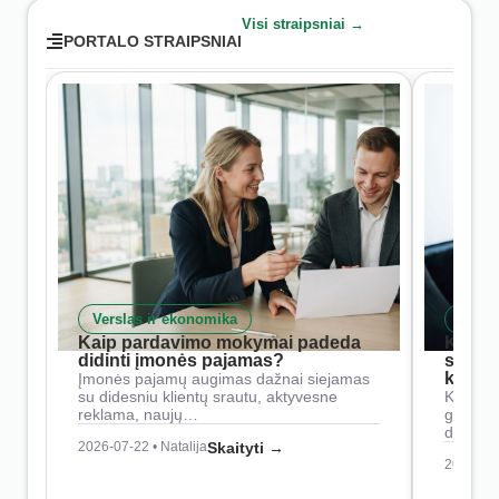
Visi straipsniai →
PORTALO STRAIPSNIAI
Verslas ir ekonomika
Skait
Kaip pardavimo mokymai padeda
Kaip 
didinti įmonės pajamas?
siste
konkur
Įmonės pajamų augimas dažnai siejamas
su didesniu klientų srautu, aktyvesne
Konkure
reklama, naujų…
geresnė
didesn
2026-07-22 • Natalija
Skaityti →
2026-07-