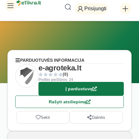
Prisijungti
PARDUOTUVĖS INFORMACIJA
e-agroteka.lt
(0)
Profilio peržiūros: 24
Į parduotuvę
Rašyti atsiliepimą
Sekti
Dalintis