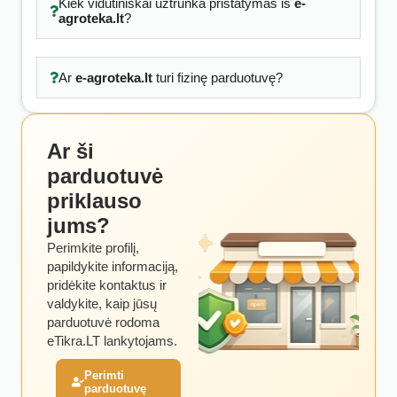
Kiek vidutiniškai užtrunka pristatymas iš
e-
agroteka.lt
?
Ar
e-agroteka.lt
turi fizinę parduotuvę?
Ar ši
parduotuvė
priklauso
jums?
Perimkite profilį,
papildykite informaciją,
pridėkite kontaktus ir
valdykite, kaip jūsų
parduotuvė rodoma
eTikra.LT lankytojams.
Perimti
parduotuvę