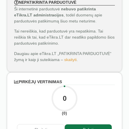
NEPATIKRINTA PARDUOTUVĖ
Ši internetinė parduotuvė
nebuvo patikrinta
eTikra.LT administracijos
, todėl duomenų apie
parduotuvės patikimumą šiuo metu neturime.
Tai nereiškia, kad parduotuvė yra nepatikima. Tai
reiškia tik tai, kad eTikra.LT dar neatliko papildomo šios
parduotuvės patikrinimo.
Daugiau apie eTikra.LT „PATIKRINTA PARDUOTUVĖ“
žymą ir kaip ji suteikiama –
skaityti
.
PIRKĖJŲ VERTINIMAS
0
(0)