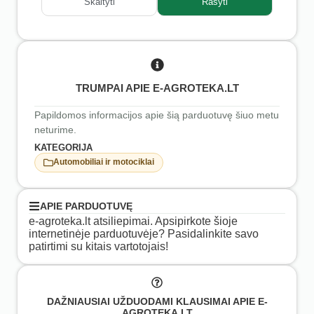
Skaityti
Rašyti
TRUMPAI APIE E-AGROTEKA.LT
Papildomos informacijos apie šią parduotuvę šiuo metu
neturime.
KATEGORIJA
Automobiliai ir motociklai
APIE PARDUOTUVĘ
e-agroteka.lt atsiliepimai. Apsipirkote šioje
internetinėje parduotuvėje? Pasidalinkite savo
patirtimi su kitais vartotojais!
DAŽNIAUSIAI UŽDUODAMI KLAUSIMAI APIE E-
AGROTEKA.LT