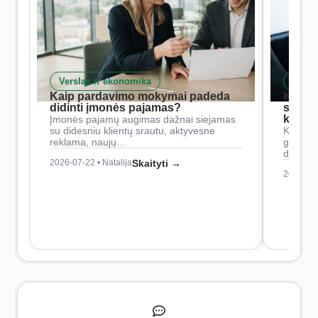
Verslas ir ekonomika
Skait
Kaip pardavimo mokymai padeda
Kaip 
didinti įmonės pajamas?
siste
konkur
Įmonės pajamų augimas dažnai siejamas
su didesniu klientų srautu, aktyvesne
Konkure
reklama, naujų…
geresnė
didesn
2026-07-22 • Natalija
Skaityti →
2026-07-