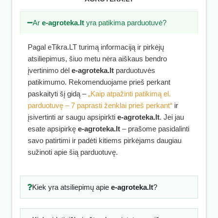
Ar
e-agroteka.lt
yra patikima parduotuvė?
Pagal eTikra.LT turimą informaciją ir pirkėjų
atsiliepimus, šiuo metu nėra aiškaus bendro
įvertinimo dėl
e-agroteka.lt
parduotuvės
patikimumo. Rekomenduojame prieš perkant
paskaityti šį gidą –
„Kaip atpažinti patikimą el.
parduotuvę – 7 paprasti ženklai prieš perkant“
ir
įsivertinti ar saugu apsipirkti
e-agroteka.lt
. Jei jau
esate apsipirkę
e-agroteka.lt
– prašome pasidalinti
savo patirtimi ir padėti kitiems pirkėjams daugiau
sužinoti apie šią parduotuvę.
Kiek yra atsiliepimų apie
e-agroteka.lt
?