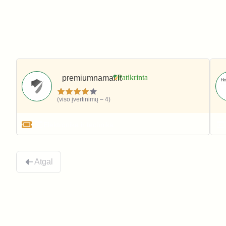
premiumnamai.lt
(viso įvertinimų – 4)
Elektronika ir technika
Atgal