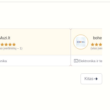
Muzi.lt
bohemia.l
iso įvertinimų – 1)
(viso įvertinim
hnika
Elektronika ir techni
Kitas