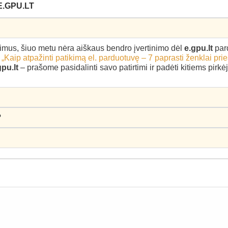
E.GPU.LT
epimus, šiuo metu nėra aiškaus bendro įvertinimo dėl
e.gpu.lt
par
–
„Kaip atpažinti patikimą el. parduotuvę – 7 paprasti ženklai pri
gpu.lt
– prašome pasidalinti savo patirtimi ir padėti kitiems pirk
?