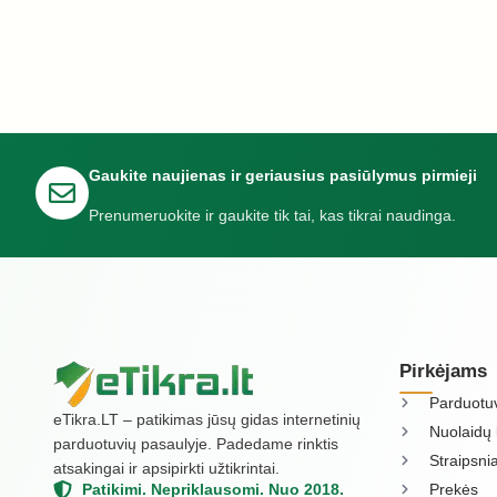
Gaukite naujienas ir geriausius pasiūlymus pirmieji
Prenumeruokite ir gaukite tik tai, kas tikrai naudinga.
Pirkėjams
Parduotu
eTikra.LT – patikimas jūsų gidas internetinių
Nuolaidų 
parduotuvių pasaulyje. Padedame rinktis
Straipsnia
atsakingai ir apsipirkti užtikrintai.
Prekės
Patikimi. Nepriklausomi. Nuo 2018.