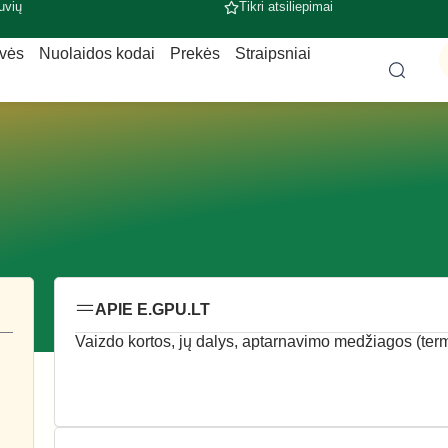
uvių
Tikri atsiliepimai
uvės
Nuolaidos kodai
Prekės
Straipsniai
APIE E.GPU.LT
Vaizdo kortos, jų dalys, aptarnavimo medžiagos (ter