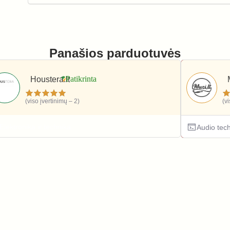
Panašios parduotuvės
Houstera.lt
(viso įvertinimų – 2)
(v
Elektronika ir technika
Audio tec