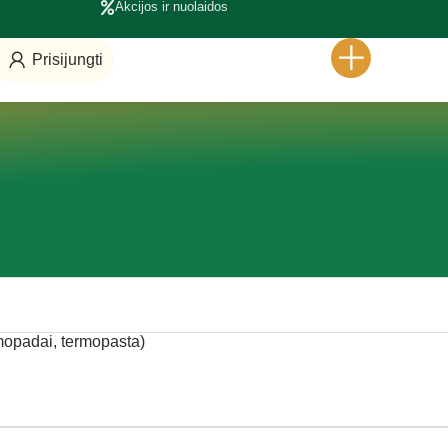
Akcijos ir nuolaidos
Prisijungti
mopadai, termopasta)