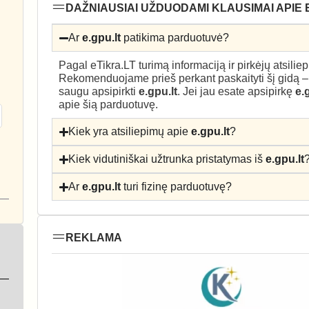
DAŽNIAUSIAI UŽDUODAMI KLAUSIMAI APIE 
Ar
e.gpu.lt
patikima parduotuvė?
Pagal eTikra.LT turimą informaciją ir pirkėjų atsili
Rekomenduojame prieš perkant paskaityti šį gidą 
saugu apsipirkti
e.gpu.lt
. Jei jau esate apsipirkę
e.
apie šią parduotuvę.
Kiek yra atsiliepimų apie
e.gpu.lt
?
Kiek vidutiniškai užtrunka pristatymas iš
e.gpu.lt
Ar
e.gpu.lt
turi fizinę parduotuvę?
REKLAMA