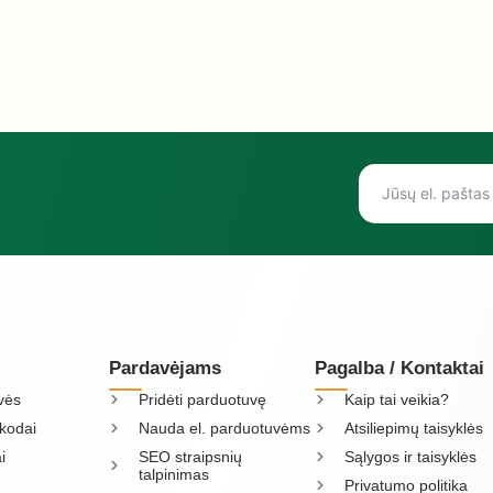
Pardavėjams
Pagalba / Kontaktai
vės
Pridėti parduotuvę
Kaip tai veikia?
kodai
Nauda el. parduotuvėms
Atsiliepimų taisyklės
i
SEO straipsnių
Sąlygos ir taisyklės
talpinimas
Privatumo politika