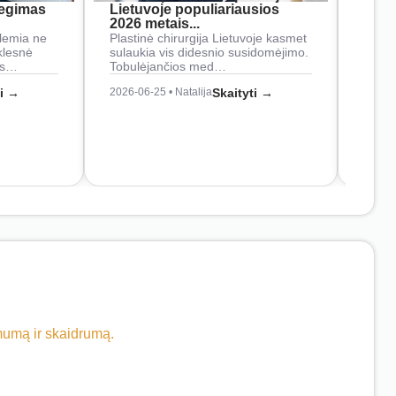
iegimas
Lietuvoje populiariausios
rank
2026 metais...
Rankš
lemia ne
Plastinė chirurgija Lietuvoje kasmet
naudo
klesnė
sulaukia vis didesnio susidomėjimo.
Juos
os…
Tobulėjančios med…
2026-0
ti →
2026-06-25 • Natalija
Skaityti →
imumą ir skaidrumą.