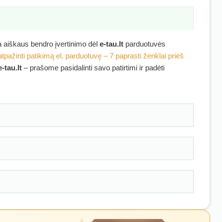
ra aiškaus bendro įvertinimo dėl
e-tau.lt
parduotuvės
atpažinti patikimą el. parduotuvę – 7 paprasti ženklai prieš
e-tau.lt
– prašome pasidalinti savo patirtimi ir padėti