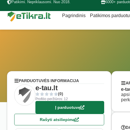
Patikimi. Nepriklausomi. Nuo 2018.
6000+ parduot
Pagrindinis
Patikimos parduot
PARDUOTUVĖS INFORMACIJA
A
e-tau.lt
e-ta
(0)
apsi
Profilio peržiūros: 12
perk
Į parduotuvę
Rašyti atsiliepimą
D