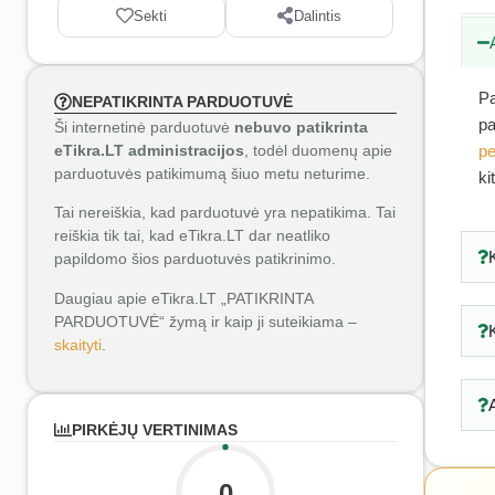
Sekti
Dalintis
Pa
NEPATIKRINTA PARDUOTUVĖ
pa
Ši internetinė parduotuvė
nebuvo patikrinta
eTikra.LT administracijos
, todėl duomenų apie
pe
parduotuvės patikimumą šiuo metu neturime.
ki
Tai nereiškia, kad parduotuvė yra nepatikima. Tai
reiškia tik tai, kad eTikra.LT dar neatliko
papildomo šios parduotuvės patikrinimo.
Daugiau apie eTikra.LT „PATIKRINTA
PARDUOTUVĖ“ žymą ir kaip ji suteikiama –
skaityti
.
PIRKĖJŲ VERTINIMAS
0