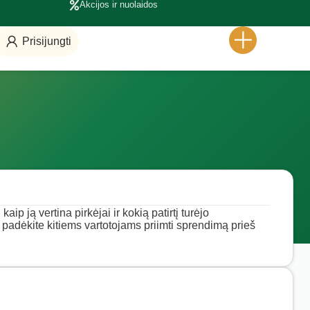
Akcijos ir nuolaidos
Prisijungti
ip ją vertina pirkėjai ir kokią patirtį turėjo
r padėkite kitiems vartotojams priimti sprendimą prieš