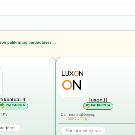
sos patikrintos parduotuvės →
tikbaldai.lt
luxon.lt
PATIKRINTA
PATIKRINTA
(15)
Dar nėra atsiliepimų.
Rašyti pirmąjį.
nterjeras
Namai ir interjeras