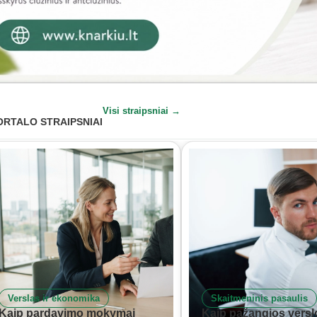
Visi straipsniai →
ORTALO STRAIPSNIAI
Verslas ir ekonomika
Skaitmeninis pasaulis
Kaip pardavimo mokymai
Kaip pažangios versl