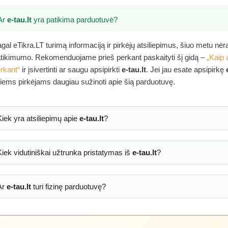
Ar
e-tau.lt
yra patikima parduotuvė?
gal eTikra.LT turimą informaciją ir pirkėjų atsiliepimus, šiuo metu nė
tikimumo. Rekomenduojame prieš perkant paskaityti šį gidą –
„Kaip 
rkant“
ir įsivertinti ar saugu apsipirkti
e-tau.lt
. Jei jau esate apsipirkę
tiems pirkėjams daugiau sužinoti apie šią parduotuvę.
Kiek yra atsiliepimų apie
e-tau.lt
?
Kiek vidutiniškai užtrunka pristatymas iš
e-tau.lt
?
Ar
e-tau.lt
turi fizinę parduotuvę?