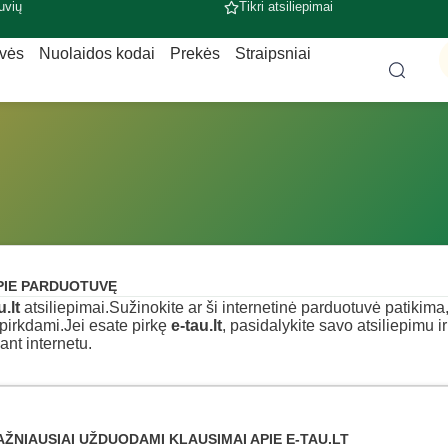
uvių
Tikri atsiliepimai
uvės
Nuolaidos kodai
Prekės
Straipsniai
PIE PARDUOTUVĘ
u.lt
atsiliepimai.Sužinokite ar ši internetinė parduotuvė patikima, ka
pirkdami.Jei esate pirkę
e-tau.lt
, pasidalykite savo atsiliepimu i
ant internetu.
AŽNIAUSIAI UŽDUODAMI KLAUSIMAI APIE E-TAU.LT