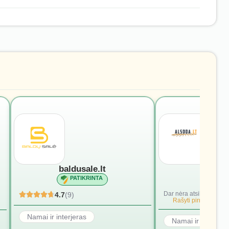
baldusale.lt
alsod
PATIKRINTA
PATI
Dar nėra atsiliepimų.
4.7
(9)
Rašyti pirmąjį.
Namai ir interjeras
Namai ir interjera