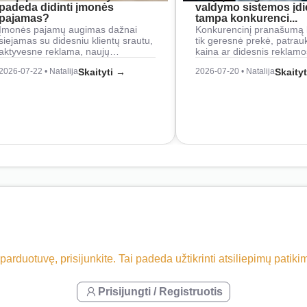
padeda didinti įmonės
valdymo sistemos įd
pajamas?
tampa konkurenci...
Įmonės pajamų augimas dažnai
Konkurencinį pranašumą 
siejamas su didesniu klientų srautu,
tik geresnė prekė, patrau
aktyvesne reklama, naujų…
kaina ar didesnis reklam
2026-07-22 • Natalija
Skaityti →
2026-07-20 • Natalija
Skaity
 parduotuvę, prisijunkite. Tai padeda užtikrinti atsiliepimų patik
Prisijungti / Registruotis