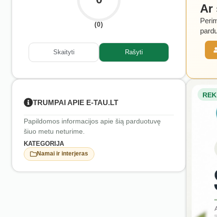
Ar
Perim
(0)
pardu
Skaityti
Rašyti
REK
TRUMPAI APIE E-TAU.LT
Papildomos informacijos apie šią parduotuvę
šiuo metu neturime.
KATEGORIJA
Namai ir interjeras