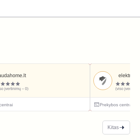
audahome.lt
elektronik
iso įvertinimų – 0)
(viso įvertinim
centrai
Prekybos centrai
Kitas