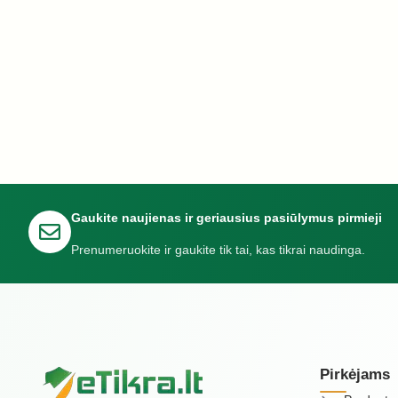
Gaukite naujienas ir geriausius pasiūlymus pirmieji
Prenumeruokite ir gaukite tik tai, kas tikrai naudinga.
Pirkėjams