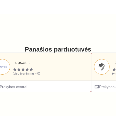
Panašios parduotuvės
upsas.lt
(viso įvertinimų – 0)
(v
Prekybos centrai
Prekybos 