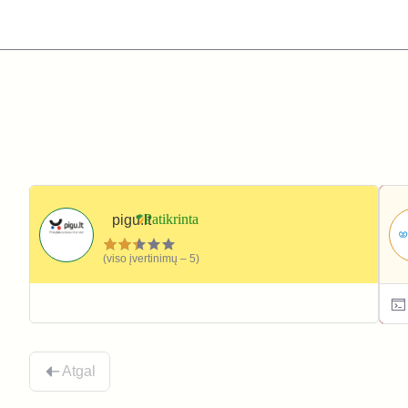
pigu.lt
(viso įvertinimų – 5)
Prekybos centrai
Atgal