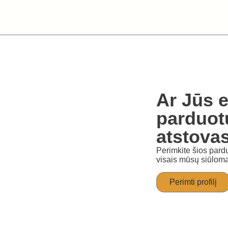
Ar Jūs e
parduot
atstova
Perimkite šios pardu
visais mūsų siūloma
Perimti profilį