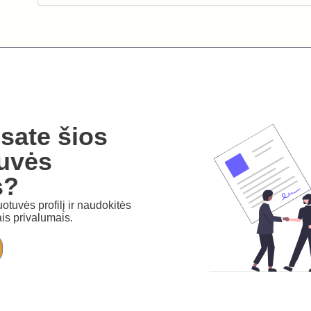
sate šios
uvės
s?
otuvės profilį ir naudokitės
is privalumais.