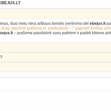
EBEJUS.LT
epimus, šiuo metu nėra aiškaus bendro įvertinimo dėl
ebejus.lt
pa
–
„Kaip atpažinti patikimą el. parduotuvę – 7 paprasti ženklai pri
bejus.lt
– prašome pasidalinti savo patirtimi ir padėti kitiems p
t
?