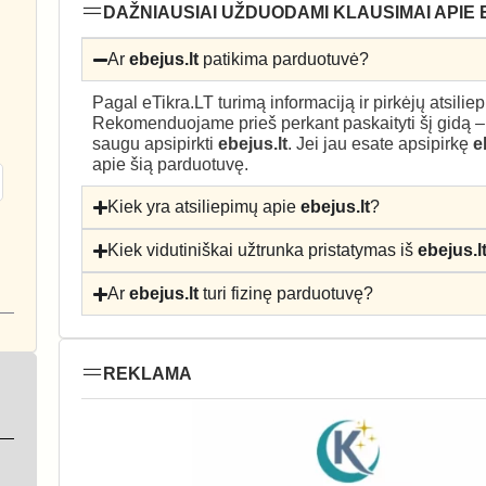
DAŽNIAUSIAI UŽDUODAMI KLAUSIMAI APIE 
Ar
ebejus.lt
patikima parduotuvė?
Pagal eTikra.LT turimą informaciją ir pirkėjų atsili
Rekomenduojame prieš perkant paskaityti šį gidą 
saugu apsipirkti
ebejus.lt
. Jei jau esate apsipirkę
e
apie šią parduotuvę.
Kiek yra atsiliepimų apie
ebejus.lt
?
Kiek vidutiniškai užtrunka pristatymas iš
ebejus.l
Ar
ebejus.lt
turi fizinę parduotuvę?
REKLAMA