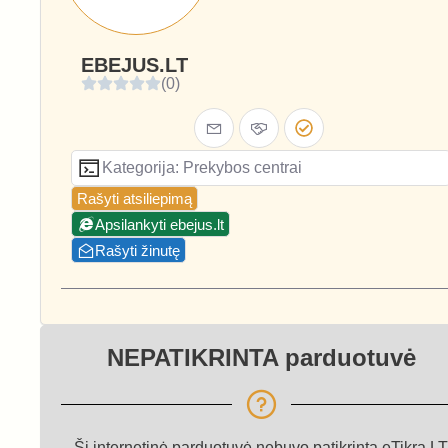
EBEJUS.LT
(0)
Kategorija: Prekybos centrai
Rašyti atsiliepimą
Apsilankyti ebejus.lt
Rašyti žinutę
NEPATIKRINTA parduotuvė
Ši internetinė parduotuvė nebuvo patikrinta eTikra.LT