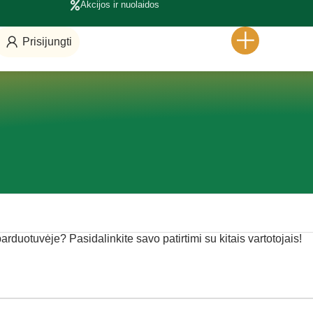
Akcijos ir nuolaidos
Prisijungti
parduotuvėje? Pasidalinkite savo patirtimi su kitais vartotojais!