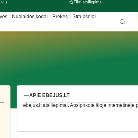
uvių
Tikri atsiliepimai
uvės
Nuolaidos kodai
Prekės
Straipsniai
APIE EBEJUS.LT
ebejus.lt atsiliepimai. Apsipirkote šioje internetinėje 